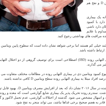
مشکلات زیادی می شود اخیرا ارتباطی بین کمبود ویتامین D و نفخ هم
نه یک بیماری
ارد با کمبود
امکان دارد ناشی
داوم یا علایم
ده مراقبت های بهداشتی رجوع کنید.
ارتباط داشته باشد.
به گفته مرکز کنترل و جلوگیری از بیماری (CDC)، بیماری التهابی روده (IBD) اصطلاحی است برای توصیف گروهی از دو اختل
ر می گذارند.
ع کمبود ویتامین دی در بیماری التهابی روده در مطالعات مختلف متفاوت می ب
علاوه بر این، نتایج یک کارآزمایی تصادفی سازی و کنترل شده در سال ۲۰۱۶ نشان داد که 
بتلا به سندرم روده تحریک پذیر (IBS) وجود داشت. سندرم روده تحریک پذیر یک بیماری شایع گوارشی است که معده و 
وست و اسهال مشخص می شود. گذشته از اختلالات گوارشی، عدم تحمل لاکتوز و گ
 قادر به هضم صحیح برخی غذاها نباشد، می تواند منجر به نفخ شود.