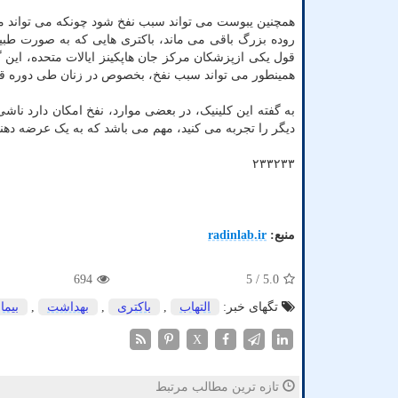
همچنین یبوست می تواند سبب نفخ شود چونکه می تواند من
روده بزرگ باقی می ماند، باکتری هایی که به صورت طبیعی 
قول یکی ازپزشکان مرکز جان هاپکینز ایالات متحده، این گا
همینطور می تواند سبب نفخ، بخصوص در زنان طی دوره ق
به گفته این کلینیک، در بعضی موارد، نفخ امکان دارد ناش
دیگر را تجربه می کنید، مهم می باشد که به یک عرضه دهن
۲۳۳۲۳۳
منبع:
radinlab.ir
694
/ 5
5.0
تگهای خبر:
التهاب
,
باكتری
,
بهداشت
,
بیما
X
تازه ترین مطالب مرتبط