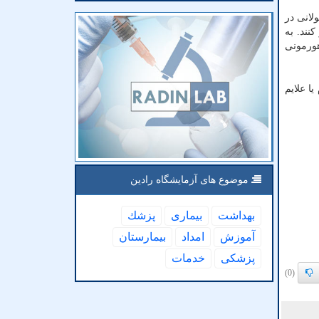
لانی در
نند. به
هورمونی
ا علایم
موضوع های آزمایشگاه رادین
بهداشت
بیماری
پزشك
آموزش
امداد
بیمارستان
پزشكی
خدمات
(0)