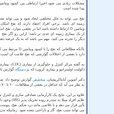
پیدا شده است.
نفخ می تواند به علل مختلفی ایجاد شود و می تواند نشا
زمینه ای باشد. برخی افراد اعتقاد دارند که نفخ امکان د
ویتامین D ارتباط داشته باشد اما در بعضی موارد، نفخ 
از یک بیماری زمینه ای جدی تر باشد؛ ازاین رو اگر نفخ م
دیگر را تجربه می کنید، مهم می باشد که به یک عرضه دهن
دارد با بعضی از اختلالات گوارشی که نفخ علامت آن است، 
(کولیت اولسراتیو و بیماری کرون) که بر
دستگاه
گوارش تاثی
دکتر آشوین آنانتاکریشنان،
متخصص
گوارش توضیح داد: شیو
به نظر می آید که حداقل در بعضی از مطالعات، ۶۰ تا ۷۰ درصد افراد مبتلا به بیماری التهابی روده سطح ویتامین D کافی نداشته باشند.
علایم افراد م
تأثیر قرار می دهد و با علائمی مانند درد شکم، نفخ، یب
می تواند سبب نفخ، گاز و ناراحتی معده شود. زمانیکه بدن