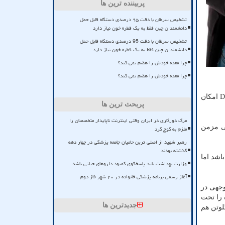
پربیننده ترین ها
تشخیص سرطان با دقت ۹۵ درصدی دستگاه قابل حمل
دانشمندان چین فقط به یک قطره خون نیاز دارد
تشخیص سرطان با دقت 95 درصدی دستگاه قابل حمل
دانشمندان چین فقط به یک قطره خون نیاز دارد
چرا معده خودش را هضم نمی کند؟
چرا معده خودش را هضم نمی کند؟
باآنکه مطالعاتی که نفخ را با کمبود ویتامین D مرتبط می کنند خیلی کم هستند اما برخی شواهد نشان داده است که سطوح پایین ویتامین D امکان
پربحث ترین ها
مرگ دورکاری در ایران وقتی اینترنت ناپایدار متخصصان را
ال التهابی مزمن
ملزم به کوچ کرد
رهبر شهید از اصلی ترین حامیان جامعه پزشکی در چهار دهه
گذشته بودند
اشد اما
وزارت بهداشت باید پاسخگوی کمبود داروهای حیاتی باشد
آغاز رسمی برنامه پزشکی خانواده در ۲۰ شهر فاز دوم
بعد از افزایش مصرف ویتامین D، بهبود قابل توجهی در
روده را تحت
جدیدترین ها
لوتن هم