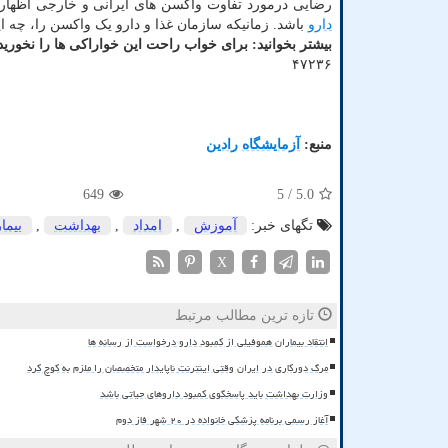
رضایی درمورد تفاوت واکسن های ایرانی و خارجی اظهار د
دارو
باشد. زمانیکه سازمان غذا و دارو یک واکسن را، چه ایر
بیشتر بخوانید:
برای خواب راحت این خواراکی ها را نخورید
۴۷۲۳۶
منبع:
آزمایشگاه رادین
649
/ 5
5.0
تگهای خبر:
آموزش
,
امداد
,
بهداشت
,
بیما
X
تازه ترین مطالب مرتبط
انتقاد بیماران هموفیلی از کمبود دارو درخواست از رسانه ها
مرگ دورکاری در ایران وقتی اینترنت ناپایدار متخصصان را ملزم به کوچ کرد
وزارت بهداشت باید پاسخگوی کمبود داروهای حیاتی باشد
آغاز رسمی برنامه پزشکی خانواده در ۲۰ شهر فاز دوم