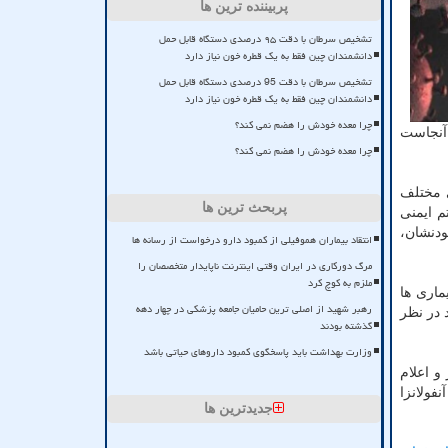
پربیننده ترین ها
تشخیص سرطان با دقت ۹۵ درصدی دستگاه قابل حمل
دانشمندان چین فقط به یک قطره خون نیاز دارد
تشخیص سرطان با دقت 95 درصدی دستگاه قابل حمل
دانشمندان چین فقط به یک قطره خون نیاز دارد
چرا معده خودش را هضم نمی کند؟
 آنجاست
چرا معده خودش را هضم نمی کند؟
ی مختلف
پربحث ترین ها
م ایمنی
مه پذیر بودنشان،
انتقاد بیماران هموفیلی از کمبود دارو درخواست از رسانه ها
مرگ دورکاری در ایران وقتی اینترنت ناپایدار متخصصان را
ملزم به کوچ کرد
ماری ها
رهبر شهید از اصلی ترین حامیان جامعه پزشکی در چهار دهه
 در نظر
گذشته بودند
وزارت بهداشت باید پاسخگوی کمبود داروهای حیاتی باشد
و اعلام
فولانزا
جدیدترین ها