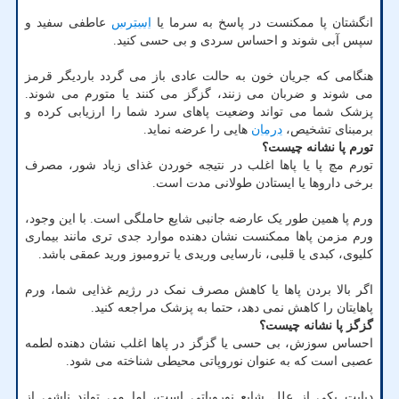
انگشتان پا ممکنست در پاسخ به سرما یا
استرس
عاطفی سفید و
سپس آبی شوند و احساس سردی و بی حسی کنید.
هنگامی که جریان خون به حالت عادی باز می گردد باردیگر قرمز
می شوند و ضربان می زنند، گزگز می کنند یا متورم می شوند.
پزشک شما می تواند وضعیت پاهای سرد شما را ارزیابی کرده و
برمبنای تشخیص،
درمان
هایی را عرضه نماید.
تورم پا نشانه چیست؟
تورم مچ پا یا پاها اغلب در نتیجه خوردن غذای زیاد شور، مصرف
برخی داروها یا ایستادن طولانی مدت است.
ورم پا همین طور یک عارضه جانبی شایع حاملگی است. با این وجود،
ورم مزمن پاها ممکنست نشان دهنده موارد جدی تری مانند بیماری
کلیوی، کبدی یا قلبی، نارسایی وریدی یا ترومبوز ورید عمقی باشد.
اگر بالا بردن پاها یا کاهش مصرف نمک در رژیم غذایی شما، ورم
پاهایتان را کاهش نمی دهد، حتما به پزشک مراجعه کنید.
گزگز پا نشانه چیست؟
احساس سوزش، بی حسی یا گزگز در پاها اغلب نشان دهنده لطمه
عصبی است که به عنوان نوروپاتی محیطی شناخته می شود.
دیابت یکی از علل شایع نوروپاتی است، اما می تواند ناشی از