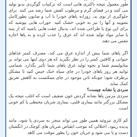
طور معمول نتیجه باکتری هایی است که ترکیبات گوگردی بدبو تولید
می کنند و در فضای گرم و مرطوب کفش شما رشد می کنند. برای
جلوگیری از بوی بد، روزانه پاهای خودرا با آب و صابون بطورکامل
بشویید و آنها را نیز به خوبی خشک کنید. جوراب هایی بپوشید که
برای این نوع پا طراحی شده اند، بدنبال جفت هایی باشید که از پنبه
یا سایر مواد تولید شده اند که عرق را جذب کرده و به پاها اجازه
تنفس می دهند.
اگر پاهای شما بیش از اندازه عرق می کند، مصرف کمتر غذاهای
حیوانی و کافئین کمتر را در نظر بگیرید که هر دوی اینها می تواند بر
متابولیسم شما و نحوه تولید عرق پاهای شما تأثیر بگذارد. شمامی
توانید هر روز پاهای خودرا در چای سیاه خنک خیس کنید تا مشکل
برطرف شود؛ چونکه تانن موجود در چای ممکنست به کاهش تعریق
کمک نماید.
سردی پا نشانه چیست؟
سردی مزمن پاها نشانه گردش خون ضعیف است که اغلب نتیجه یک
مشکل بزرگتر مانند بیماری قلبی، بیماری شریان محیطی یا کم خونی
است.
کم کاری تیروئید همین طور می تواند منجر به سردی پا شود، مانند
پدیده رینود، اختلالی که موجب انقباض شریان های کوچک در انگشتان
دست و پا می شود و جریان خون را بطور موقت می کاهد.