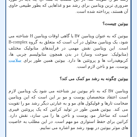
ضروری ترین ویتامین برای رشد مو و غذاهایی که بطور طبیعی حاوی
آن هستند، پرداخته شده است.
بیوتین چیست؟
بیوتین که به عنوان ویتامین B۷ یا گاهی اوقات ویتامین H شناخته می
شود، یک ویتامین محلول در آب است که متعلق به گروه B-complex
است. این ویتامین نقش مهمی در فرآیندهای متابولیک مختلف
(متابولیک: سوخت وساز) در بدن همچون متابولیسم چربی ها،
کربوهیدرات ها و پروتئین ها دارد. بیوتین همین طور برای
سلامت
پوست، مو و ناخن لازم است.
بیوتین چگونه به رشد مو کمک می کند؟
ویتامین B۷ که به نام بیوتین نیز شناخته می شود یک ویتامین لازم
است اعتقاد متخصصان پوست و مو بر این است که این ویتامین
ضخامت تارها و فولیکول های مو و به عبارتی دیگر رشد مو را تقویت
می کند. بیوتین همین طور در تولید کراتین که یک پروتئین فیبری
است که ساختار مو، پوست و ناخن ها را می سازد، نقش دارد.
کراتین برای حفظ استواری مو مهم است. در این مطلب به خاصیت
های موثر بیوتین در بهبود رشد مو اشاره می نماییم.