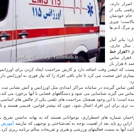
صرار دارند،
رقمی یکی از
ل خام خودشان
بالاست؛ چیزی
و مرگ آدم ها
؛ بنابر آمار
اه نخست همین سال جاری،
۶۹ هزارو ۷۶۰ مورد تماس تلفنی مزاحم از ۲۱هزار خط
جالب این که فقط از یک خط تلفن، ۸هزار تماس
مزاحم ثبت شده است. یعنی یک نفر نه به اشتباه، که به عمد ۸ هزار بار
 کیست که اینقدر وقت اضافه دارد و کارش مزاحمت ایجاد کردن برای اورژا
اری اش صحبت می کرد تا جان باقی افراد را که نیاز فوری به اورژانس دارند
د.
لفن تماس گیرنده در سامانه مراکز امدادی مثل اورژانس و آتش نشانی ثبت 
اس می گیرند شناسایی می شود و دستگاههای قضایی با آنها برخورد می کند، ب
ده است؛ با این وجود همچنان مزاحمت های تلفنی یکی از چالش های اساسی 
تری برای این افراد اعمال شود، چون که بیشتر قوانین، قدیمی هستند و با
حمان شماره های اضطراری، نوجوانانی هستند که به بهانه نداشتن تفریح ب
ین رو باید بعد از اهمیت توجه به بُعدشناختی و توجیهی که نیازمند
آموزش
ا
یت آنها به سمت فعالیتهای ورزشی و هنری و تفریحات سالم برنامه ریزی کرد.