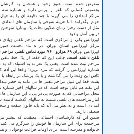
منقرض شده است، هنوز وجود و همچنان به کارشان ا
بخصوص کسانی که تلفن را برمی دارند و شماره سه 
مراکز امدادی را می گیرند تا چند دقیقه ای را به خیا
خوش بگذرانند. اما هزینه شوخی با سازمان های امدادی 
مثل از دست رفتن زمان طلایی نجات یک بیماریا سوختن 
در بین آتش و دود.
اورژانس یکی از مراکزی است که مزاحم تلفنی زیادی دارد
مرکز اورژانس استان تهران، در ۸ م
اورژانس تهران
تلفن داشته است.
شماره اورژانس را گرفته که مزه بریزد! واقعا این آدم
کاش این وقت را می گذاشت و با یک پزشک در رابطه با بیم
پشت خط این قبیل مزاحم تلفنی ها می مانند به خطر نینداز
این نکته هم قابل توجه است که در سالهای اخیر شماره ت
محل مزاحمانی که به صورت پی در پی با این سازمان ها تم
آمار مزاحمت های تلفنی نسبت به سالهای گذشته کاسته ش
امدادی است و به نظر می آید که باید قانون سفت و سخت 
ضعیفی دارند.
ضمن این که کارشناسان اجتماعی معتقدند که بیشتر مزا
مزاحمت برای این سازمان ها خویش را سرگرم می کنند. ازا
خانواده و مدرسه است، برای اوقات فراغت نوجوانان و هدا