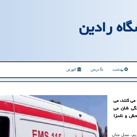
گاه رادین
بهداشت
درمان
آموزش
می کنند، می
نگی شان می
حش و ناسزا
دیم، نسل شان