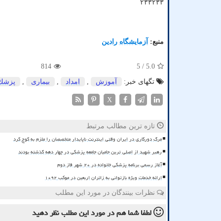
۲۳۳۲۳۳
منبع:
آزمایشگاه رادین
814
/ 5
5.0
تگهای خبر:
آموزش
,
امداد
,
بیماری
,
پزشك
X
تازه ترین مطالب مرتبط
مرگ دورکاری در ایران وقتی اینترنت ناپایدار متخصصان را ملزم به کوچ کرد
رهبر شهید از اصلی ترین حامیان جامعه پزشکی در چهار دهه گذشته بودند
آغاز رسمی برنامه پزشکی خانواده در ۲۰ شهر فاز دوم
ارائه خدمات ویژه بازتوانی به زائران اربعین در موکب ۱۰۹۲
نظرات بینندگان در مورد این مطلب
لطفا شما هم
در مورد این مطلب
نظر دهید