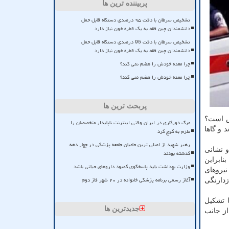
پربیننده ترین ها
تشخیص سرطان با دقت ۹۵ درصدی دستگاه قابل حمل
دانشمندان چین فقط به یک قطره خون نیاز دارد
تشخیص سرطان با دقت 95 درصدی دستگاه قابل حمل
دانشمندان چین فقط به یک قطره خون نیاز دارد
چرا معده خودش را هضم نمی کند؟
چرا معده خودش را هضم نمی کند؟
پربحث ترین ها
نس است؟
مرگ دورکاری در ایران وقتی اینترنت ناپایدار متخصصان را
 و گاها
ملزم به کوچ کرد
رهبر شهید از اصلی ترین حامیان جامعه پزشکی در چهار دهه
و نشانی
گذشته بودند
نابراین
وزارت بهداشت باید پاسخگوی کمبود داروهای حیاتی باشد
نیروهای
آغاز رسمی برنامه پزشکی خانواده در ۲۰ شهر فاز دوم
زدارنگی
ا تشکیل
جدیدترین ها
ز جانب