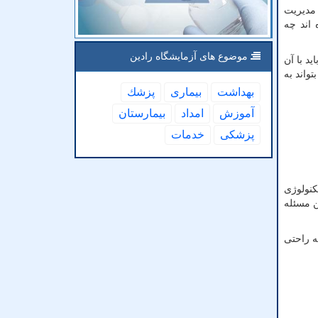
 مدیریت
 اند چه
موضوع های آزمایشگاه رادین
د با آن
واند به
بهداشت
بیماری
پزشك
آموزش
امداد
بیمارستان
پزشكی
خدمات
کنولوژی
ن مسئله
ه راحتی