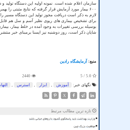
سازمان اعلام شده است. نمونه اولیه این دستگاه تولید و 
۶۰۰ بیمار مورد آزمایش قرار گرفته که نتایج مثبتی را بهمراه داشته است.
لازم به ذکر است دریافت مجوز تولید این دستگاه مسیر را 
برای تشخیص بیماری های ریوی نظیر آسم و سل هم قابل اس
بوسیله بررسی تغییرات به وجود آمده در خلط بیمار، بیما
شایان ذکر است، روز دوشنبه نیز ایسنا برمبنای خبر منتشرش
منبع:
آزمایشگاه رادین
2440
/ 5
5.0
تگهای خبر:
آموزش
,
ابزار
,
استرس
,
التها
X
تازه ترین مطالب مرتبط
وزارت بهداشت باید پاسخگوی کمبود داروهای حیاتی باشد
موفقیت بزرگ چین