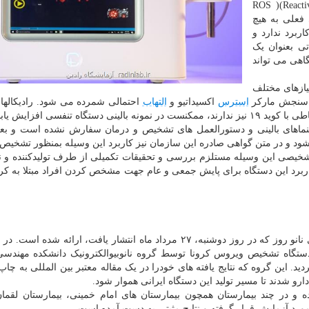
میزان فاکتور ROS )(Reactive Oxygen
می فعلی به هیچ
برد ندارد و
ی بعنوان یک
اهی می تواند
ن التهابات و نیازهای مختلف
استرس
اکسیداتیو و
التهاب
احتمالی شمرده می شود. رادیکالهای 
می شود هم اکنون اندازه گیری ROS در راهنماهای بالینی و دستورالعمل های تشخیص و درمان سفارش نشده است و
و در متن گواهی صادره این سازمان نیز کاربرد این وسیله بمنظور تشخیص
گونه کاربرد تشخیصی این وسیله مستلزم بررسی و تحقیقات تکمیلی از طرف تولیدکننده و
اربرد این دستگاه برای پایش جمعی و عام جهت مشخص کردن افراد مبتلا به کر
این توضیحات به دنبال انتشار خبری از ستاد توسعه فناوری نانو روز که در روز دوشنبه، ۲۷ مرداد ماه انتشار یافت، ارائه
تگاه تشخیص ویروس کرونا توسط گروه نانوبیوالکترونیک دانشکده مهندسی
ید. این گروه که نتایج یافته های خودرا در یک مقاله معتبر بین المللی به چاپ
دارو شدند تا مسیر تولید این دستگاه ایرانی هموار شود.
شده و در چند بیمارستان همچون بیمارستان های امام خمینی، بیمارستان لقما