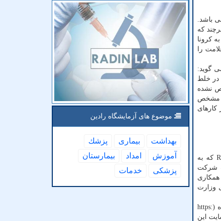
اده می باشد.
رچند که
ه کرونا
لامت را
ی گوید:
 در خلط
خص نشده
را مشخص
 کارهای
موضوع های آزمایشگاه رادین
بهداشت
بیماری
پزشك
آموزش
امداد
بیمارستان
روابط عمومی دانشگاه تهران نیز این خبر را امروز این گونه منتشر نمود که: "دستگاه تشخیص سریع ROS خلط با نام تجاری RDSS که به
ک شرکت
پزشكی
خدمات
 همکاری
ی وزارت
نتایج یافته های این دستاورد پژوهشی در مجله معتبر بین المللی Biosensors and Bioelectronics با ضریب اهمیت IF ۱۰/۵ به چاپ رسیده (https:
ر سایت این