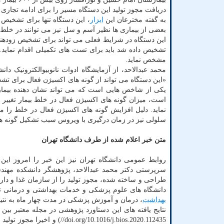
دریافت مجوز تولید این دستگاه مسیر را برای ادامه تجاری 
به گفته مخترعان این
ابزار
بعضی از بیماری ها نظیر آسم و سل نیز می توانند در خلط بی
این دستگاه در شرایط فعلی می تواند برای تشخیص زودهنگ
تشخیص داده شد باید برای تست های تکمیلی اقدام نماید.
مشخص نماید.
محمد عبدالاحد، از آزمایشگاه ادوات نانوبیوالکترونیک دا
«این دستگاه می تواند از گونه های اکسیژن فعال برای تش
یکی از شاخص هایی است که می تواند نشان دهنده بیماری
است، میزان گونه های اکسیژن فعال در خلط بیمار تغییر
نماید. دلیل افزایش گونه های اکسیژن فعال در خلط را م
سلولی نیز در زمان درگیری با ویروس سبب تشکیل گونه ه
متن خبر اعلام شده از طرف دانشگاه تهران
سرپرستی دکتر محمد عبدالاحد، پژوهشگر دانشکده مهندس
طراحی و ساخته شده، مجوز تولید را از سازمان غذا و دا
دانشگاه های علوم پزشکی و خدمات بهداشتی و درمانی ت
بهداشت
، درمان و آموزش پزشکی در مدت چهار ماه به نت
//0.1016/j.bios.2020.112435