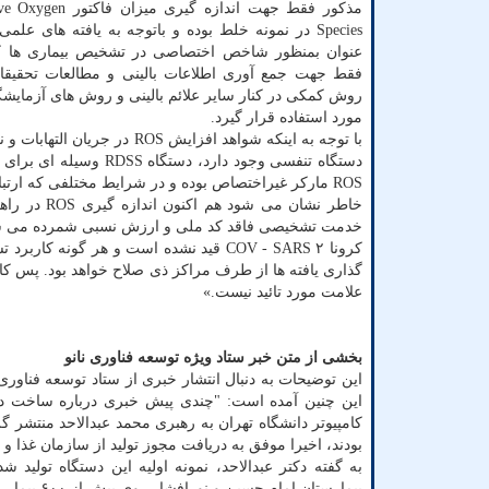
مذکور فقط جهت اندازه گیری 
Species در نمونه خلط بوده و باتوجه به یافته های عل
عنوان بمنظور شاخص اختصاصی در تشخیص بیماری ها کار
فقط جهت جمع آوری اطلاعات بالینی و مطالعات تحقیقات
روش کمکی در کنار سایر علائم بالینی و روش های آزمایشگ
مورد استفاده قرار گیرد.
با توجه به اینکه شواهد افزایش ROS در جریا
دستگاه تنفسی وجود دارد، دستگاه RDSS وسیله ای برای سنجش مارکر
ROS مارکر غیراختصاص بوده و در شرایط مختلفی که ارتباطی با کوید ۱۹ نیز ندارند، ممکنست در نمونه بالینی دستگاه تنفسی افزایش یابد.
خاطر نشان 
خدمت تشخیصی فاقد کد ملی و ارزش نسبی شمرده می شود 
کرونا COV - SARS ۲ قید نشده است و هر 
گذاری یافته ها از طرف مراکز ذی صلاح خواهد بود. پس ک
علامت مورد تائید نیست.»
بخشی از متن خبر ستاد ویژه توسعه فناوری نانو
این چنین آمده است: "چندی پیش خبری درباره ساخت دس
کامپیوتر دانشگاه تهران به رهبری محمد عبدالاحد منتشر گرد
بودند، اخیرا موفق به دریافت مجوز تولید از سازمان غذا و 
به گفته دکتر عبدالاحد، نمونه اولیه این دستگاه تولید 
بیمارستان امام حسین و نورافشار روی بیش از ۶۰۰ بیمار مورد آزمایش قرار گرفته و نتایج مثبتی به دست آمده است.