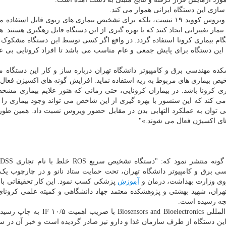
سازی این دستگاه ایرانی هموار می کند.
، این دستگاه تنها برای تشخیص ویروس کووید ۱۹ نیست، بلکه برای تشخیص بیماری های ریوی قابل استف
مار تغییراتی ایجاد کنند که با بهره گیری از این دستگاه قابل رهگیری هستند. ه
ام بیماری کرونا استفاده گردد. در واقع اگر کسی توسط این دستگاه مشکوک ب
 این دستگاه برای پایش جمعی و عام مناسب می باشد تا افراد کرونایی بی ع
نشکده مهندسی برق و کامپیوتر دانشگاه تهران درباره ساز و کار این دستگاه م
خیص بیماری های مربوط به ریه استفاده نماید. افزایش گونه های اکسیژن فعال
 کرونا باشد. در بیماران کرونایی، حتی زمانی که هنوز علایم بیماری مش
 می کند که این سنسور با بهره گیری از این شاخص می تواند وجود بیماری 
ی توان به عملکرد التهابی بدن در مقابل حضور ویروس نسبت داد. همین طور
ای اکسیژن فعال می شوند.»"
ی برق و کامپیوتر دانشگاه تهران، تحت حمایت ستاد نانو و در چارچوب ی
روی وزارت بهداشت، درمان و
آموزش
پزشکی کسب نمود. این کار تحقیقاتی با
هران، شهید بهشتی و پژوهشکده معتمد جهاد دانشگاهی و کمیته علمی کرونا
یجه رسیده است.
doi.org/1) و اخیرا مجوز تولید این دستگاه از طرف سازمان غذا و دارو نیز صادر گردیده است و خبر آن د