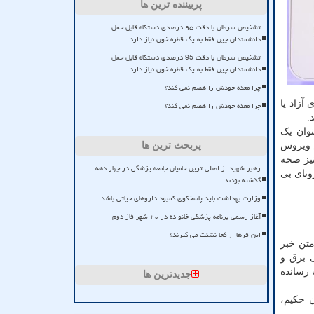
پربیننده ترین ها
تشخیص سرطان با دقت ۹۵ درصدی دستگاه قابل حمل
دانشمندان چین فقط به یک قطره خون نیاز دارد
تشخیص سرطان با دقت 95 درصدی دستگاه قابل حمل
دانشمندان چین فقط به یک قطره خون نیاز دارد
چرا معده خودش را هضم نمی کند؟
آزاد یا
چرا معده خودش را هضم نمی کند؟
 بعنوان یک
 ویروس
پربحث ترین ها
 نیز صحه
رهبر شهید از اصلی ترین حامیان جامعه پزشکی در چهار دهه
ونای بی
گذشته بودند
وزارت بهداشت باید پاسخگوی کمبود داروهای حیاتی باشد
آغاز رسمی برنامه پزشکی خانواده در ۲۰ شهر فاز دوم
این فرها از کجا نشئت می گیرند؟
 شده است. در متن خبر
 برق و
 رسانده
جدیدترین ها
ن حکیم،