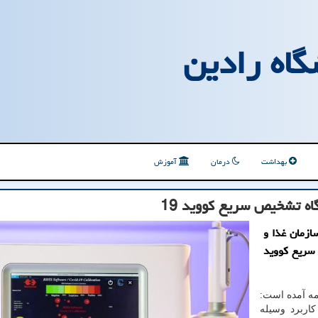
گاه رادین
بهداشت
درمان
آموزش
اه تشخیص سریع كووید 19
ازمان غذا و
 سریع كووید
امه آمده است:
 مجوز صادره این سازمان درباب دستگاه RDSS کاربرد وسیله