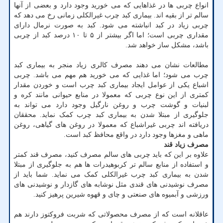
انواع چربی ها در غذاهایی که می خورید وجود دارد و بعضی از آنها
سالم تر از بقیه اند. بیماری کبد چرب غیرالکلی زمانی رخ می دهد که
چربی زیاد در کبد انباشته می شود. کبد به صورت نرمال دارای
مقداری چربی است؛ اما اگر بیشتر از ۵ تا ۱۰ درصد کبد از چربی
باشد، مشکل ساز خواهد شد.
مطالعات نشان می دهند مصرف کالری زیاد منجر به بیماری کبد
چرب می شود؛ اما غذایی که می خورید هم مهم می باشد. چربی
اشباع یکی از عوامل ایجاد بیماری کبد چرب است و خوردن مقدار
کمتری از این نوع چربی که معمولا در منابع حیوانی مانند کره و
لبنیات و گوشت چرب و روغن نارگیل وجود دارد می تواند به
جلوگیری از مبتلا شدن به بیماری کبد چرب کمک نماید. محققان
دریافته اند چربی غیراشباع که معمولا در روغن های گیاهی، روغن
ماهی و مغزها وجود دارد در واقع محافظ کبد است.
مصرف زیاد قند
علاوه بر این که باید چربی های سالم مصرف کنید، مصرف قند کمتر
و استفاده از منابع سالم تر کربوهیدرات ها هم به جلوگیری از مبتلا
شدن به بیماری کبد چرب غیرالکلی کمک می نماید. شما باید از
مصرف نوشیدنی های قندی مثل نوشابه های گازدار و نوشیدنی های
ورزشی و آبمیوه های صنعتی و چای و قهوه شیرین پرهیز کنید.
عاقلانه است که از مصرف محصولاتی که شربت فروکتوز دارند هم