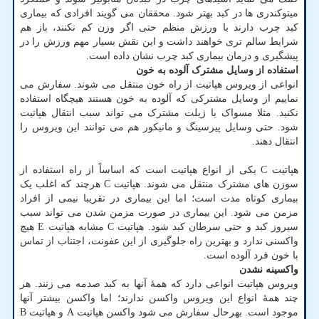
میتوکندری ها در کبد بهتر شود. محققان می گویند افرادی که بیماری
کبد چرب دارند با ورزش منظم حتی اگر وزن کم نکنند، باز هم
شرایط سالم تری خواهند داشت و این نقش بسیار مهم ورزش را در
پیشگیری و درمان بیماری کبد چرب نشان داده است.
استفاده از وسایل مشترک آلوده به خون
انواعی از ویروس هپاتیت از راه خون منتقل می شوند. سفارش می
نماییم از وسایل مشترکی که آلوده به خون هستند هیچگاه استفاده
نکنید. مثلا مسواک یا ژیلت مشترک می تواند سبب انتقال هپاتیت
شود. حتی وسایل پیرسینگ و مانیکور هم می توانند این ویروس را
انتقال دهند.
هپاتیت C یکی از انواع هپاتیت است که اساساً از راه استفاده از
سوزن های مشترک منتقل می شوند. هپاتیت C هرچند که اغلب یک
بیماری کوتاه مدت است؛ اما این بیماری در تقریبا نیمی از افراد
مزمن می شود. این بیماری در صورت مزمن شدن می تواند سبب
سیروز کبد و حتی سرطان کبد شود. هپاتیت C مشابه هپاتیت E هیچ
واکسنی ندارد و بهترین راه جلوگیری از این عفونت، اجتناب از تماس
با خون فرد آلوده است.
واکسینه نشدن
ویروس هپاتیت انواعی دارد که همهٔ آنها به کبد صدمه می زنند. هر
چند همهٔ انواع این ویروس واکسن ندارند؛ اما واکسن بیشتر آنها
موجود است. بهرحال سفارش می شود واکسن هپاتیت A و هپاتیت B