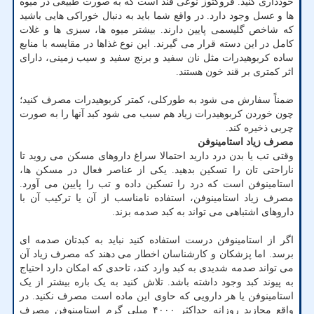
خودداری کنید. فروکتوز نوعی قند است که به صورت طبیعی در میوه
ها و عسل وجود دارد. در واقع شما باید به دنبال خوراکی هایی باشید
که شاخص گلیسمی پایین دارند. بیشتر میوه ها، سبزی ها و غلات
کامل در این دسته قرار می گیرند. این نوع غذاها در مقایسه با منابع
ساده کربوهیدرات مثل نان سفید و برنج سفید و سیب زمینی، دارای
اثر کمتری بر قند خون هستند.
ضمناً سفارش می شود به طورکلی، کمتر کربوهیدرات مصرف کنید؛
چون خوردن کربوهیدرات زیاد هم سبب می شود کبد آنها را به صورت
چربی ذخیره کند.
مصرف زیاد استامینوفن
وقتی تب یا بدن درد دارید احتمالا سراغ داروهای مسکن می روید تا
ناراحتی تان را تسکین بدهید. یکی از عناصر فعال در مسکن ها،
استامینوفن است که درد را تسکین داده و تب را پایین می آورد.
مصرف زیاد استامینوفن، استفاده نامناسب از آن یا ترکیب آن با
داروهای اشتباهی می تواند به کبد صدمه بزند.
اگر از استامینوفن درست استفاده کنید نباید به کبدتان صدمه ای
برسد. اما پزشکان و کارشناسان اخطار می دهند که مصرف زیاد آن
می تواند صدمه شدیدی به کبد وارد کند، تاحدی که امکان دارد احتیاج
به پیوند کبد وجود داشته باشد. تلاش کنید به یک باره بیشتر از یک
استامینوفن یا هر دارویی که حاوی این ماده است مصرف نکنید. در
واقع مجازید روزانه حداکثر ۴۰۰۰ میلی گرم استامینوفن مصرف