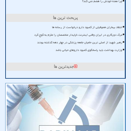
چرا معده خودش را هضم نمی کند؟
پربحث ترین ها
انتقاد بیماران هموفیلی از کمبود دارو درخواست از رسانه ها
مرگ دورکاری در ایران وقتی اینترنت ناپایدار متخصصان را ملزم به کوچ کرد
رهبر شهید از اصلی ترین حامیان جامعه پزشکی در چهار دهه گذشته بودند
وزارت بهداشت باید پاسخگوی کمبود داروهای حیاتی باشد
جدیدترین ها