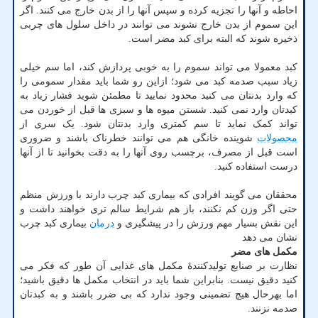
احاطه و آنها را تجزیه کرده و سپس آنها را از بدن خارج می کنند. اگر
این سموم از بدن خارج نشوند می توانند در داخل سلول های چربی
ذخیره شوند که البته برای کبد مضر است.
کبد معمولا می تواند سموم را به خوبی پردازش کند، اما سم خیلی
زیاد سبب صدمه کبد می شود؛ ازاین رو شما باید مقدار سمومی را
که وارد بدنتان می کنید محدود نمایید تا مطمئن شوید فشار زیاد به
کبدتان وارد نمی کنید. شستن میوه ها و سبزی ها قبل از خوردن می
تواند کمک نماید تا سم کمتری وارد بدنتان شود. یک سری از
محصولات
شوینده خانگی هم می توانند خطرناک باشند و ضروری
است قبل از مصرف، برچسب روی آنها را به دقت بخوانید تا از آنها
درست استفاده کنید.
محققان می گویند افرادی که بیماری کبد چرب دارند با ورزش منظم
حتی اگر وزن کم نکنند، باز هم شرایط سالم تری خواهند داشت و
این نقش بسیار مهم ورزش را در پیشگیری و
درمان
بیماری کبد چرب
نشان می دهد
مکمل های مضر
نظارت بر صنایع تولیدکنندهٔ مکمل های غذایی آن طور که فکر می
کنید دقیق نیست. بنابراین شما باید در انتخاب مکمل ها دقیق باشید؛
اما بهرحال هیچ تضمینی وجود ندارد که بی ضرر باشند و به کبدتان
صدمه نزنند.