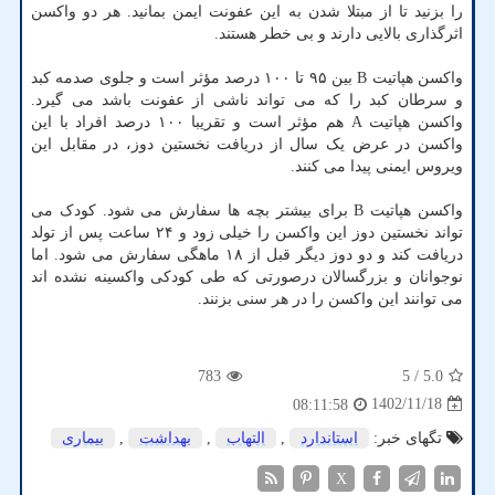
را بزنید تا از مبتلا شدن به این عفونت ایمن بمانید. هر دو واکسن
اثرگذاری بالایی دارند و بی خطر هستند.
واکسن هپاتیت B بین ۹۵ تا ۱۰۰ درصد مؤثر است و جلوی صدمه کبد
و سرطان کبد را که می تواند ناشی از عفونت باشد می گیرد.
واکسن هپاتیت A هم مؤثر است و تقریبا ۱۰۰ درصد افراد با این
واکسن در عرض یک سال از دریافت نخستین دوز، در مقابل این
ویروس ایمنی پیدا می کنند.
واکسن هپاتیت B برای بیشتر بچه ها سفارش می شود. کودک می
تواند نخستین دوز این واکسن را خیلی زود و ۲۴ ساعت پس از تولد
دریافت کند و دو دوز دیگر قبل از ۱۸ ماهگی سفارش می شود. اما
نوجوانان و بزرگسالان درصورتی که طی کودکی واکسینه نشده اند
می توانند این واکسن را در هر سنی بزنند.
783
/ 5
5.0
1402/11/18
08:11:58
تگهای خبر:
استاندارد
,
التهاب
,
بهداشت
,
بیماری
X