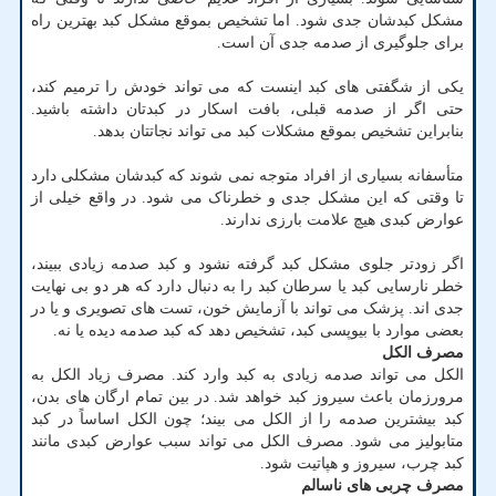
مشکل کبدشان جدی شود. اما تشخیص بموقع مشکل کبد بهترین راه
برای جلوگیری از صدمه جدی آن است.
یکی از شگفتی های کبد اینست که می تواند خودش را ترمیم کند،
حتی اگر از صدمه قبلی، بافت اسکار در کبدتان داشته باشید.
بنابراین تشخیص بموقع مشکلات کبد می تواند نجاتتان بدهد.
متأسفانه بسیاری از افراد متوجه نمی شوند که کبدشان مشکلی دارد
تا وقتی که این مشکل جدی و خطرناک می شود. در واقع خیلی از
عوارض کبدی هیچ علامت بارزی ندارند.
اگر زودتر جلوی مشکل کبد گرفته نشود و کبد صدمه زیادی ببیند،
خطر نارسایی کبد یا سرطان کبد را به دنبال دارد که هر دو بی نهایت
جدی اند. پزشک می تواند با آزمایش خون، تست های تصویری و یا در
بعضی موارد با بیوپسی کبد، تشخیص دهد که کبد صدمه دیده یا نه.
مصرف الکل
الکل می تواند صدمه زیادی به کبد وارد کند. مصرف زیاد الکل به
مرورزمان باعث سیروز کبد خواهد شد. در بین تمام ارگان های بدن،
کبد بیشترین صدمه را از الکل می بیند؛ چون الکل اساساً در کبد
متابولیز می شود. مصرف الکل می تواند سبب عوارض کبدی مانند
کبد چرب، سیروز و هپاتیت شود.
مصرف چربی های ناسالم