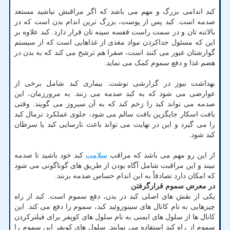
کبد اندامی بزرگ و مهم می باشد که اگر مراقبش نباشید مستعد
صدمه است. کبد پس از پوست، بزرگ ترین اندام بدن است که در
بالاتنه تان و در سمت راست قفسه سینه تان قرار دارد. کبد علاوه بر
این که مسئول جداکردن مواد مغذی از غذاهایی است که از سیستم
گوارشتان عبور می کنند است، صفرا هم ترشح می کند که به بدن در
هضم غذا و دفع سموم کمک می نماید.
بهداشت نیوز در گزارشی نوشت: بیماری کبد شامل برخی از
عوارضی می شود که به کبد صدمه می زنند. به مرورزمان، این
صدمه می تواند کبد را زخم کند که به آن سیروز می گویند. وقتی
بافت اسکار جایگزین بافت سالم می شود، جلوی عملکرد نرمال کبد
را می گیرد و این در نهایت می تواند باعث نارسایی کبد یا سرطان
کبد شود.
از این رو مهم می باشد که مراقب
سلامت
کبد خود باشید تا صدمه
نبیند و این مراقبت شامل آگاه بودن از طریق های گوناگونی می شود
که امکان دارد تصادفاً به این اندام حساس صدمه بزنند.
در معرض سموم قرارگرفتن
یکی از نقش های اصلی کبد در بدن، دفع سموم است. کبد از راه
چیزهایی به نام کانال های سینوزوئید کبد، سموم را دفع می کند. این
کانال ها از سلول های ایمنی به نام سلول های کوپفر برای فیلترکردن
سموم از راه کبد استفاده می نمایند. سلول های کوپفر این سموم را