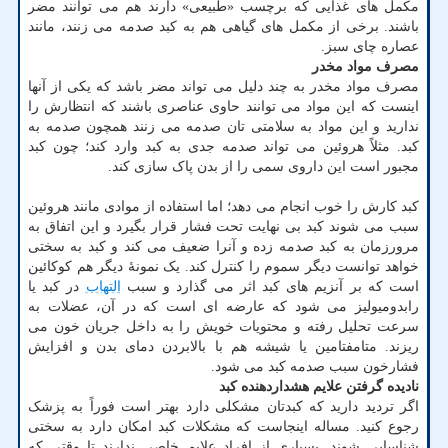
مکمل های غذایی که برچسب «طبیعی» دارند هم می توانند مضر
باشند. برخی از مکمل های گیاهی هم به کبد صدمه می زنند، مانند
عصاره چای سبز.
مصرف مواد مخدر
مصرف مواد مخدر به چند دلیل می تواند مضر باشد که یکی از آنها
اینست که این مواد می توانند حاوی عناصری باشند که انتظارش را
ندارید و این مواد به سلامتی تان صدمه می زنند همچون صدمه به
کبد. مثلاً هروئین می تواند صدمه جدی به کبد وارد کند؛ چون کبد
مجبور است این داروی سمی را از بدن پاک سازی کند.
کبد کارش را خوب انجام می دهد؛ اما استفاده از موادی مانند هروئین
سبب می شوند کبد بی نهایت تحت فشار قرار بگیرد و این اتفاق به
مرورزمان به کبد صدمه زده و آنرا ضعیف می کند و کبد به سختی
خواهد توانست دیگر سموم را کنترل کند. یک نمونهٔ دیگر هم کوکائین
است که بر آنزیم های کبد اثر می گذارد و سبب
التهاب
در کبد یا
رابدومیولیز می شود که عارضه ای است که در آن، عضلات به
سرعت تحلیل رفته و محتویات خویش را به داخل جریان خون می
ریزند. متامفتامین یا شیشه هم با بالابردن دمای بدن و افزایش
فشارخون سبب صدمه کبد می شود.
نادیده گرفتن علایم هشداردهنده کبد
اگر تردید دارید که کبدتان مشکلی دارد بهتر است فوراً به پزشک
رجوع کنید. مساله اینجاست که مشکلات کبد امکان دارد به سختی
شناسایی شوند. بسیاری از افراد علایم خاصی ندارند تا وقتی که