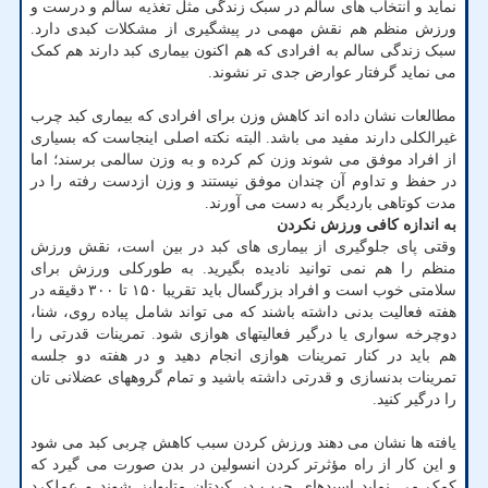
نماید و انتخاب های سالم در سبک زندگی مثل تغذیه سالم و درست و
ورزش منظم هم نقش مهمی در پیشگیری از مشکلات کبدی دارد.
سبک زندگی سالم به افرادی که هم اکنون بیماری کبد دارند هم کمک
می نماید گرفتار عوارض جدی تر نشوند.
مطالعات نشان داده اند کاهش وزن برای افرادی که بیماری کبد چرب
غیرالکلی دارند مفید می باشد. البته نکته اصلی اینجاست که بسیاری
از افراد موفق می شوند وزن کم کرده و به وزن سالمی برسند؛ اما
در حفظ و تداوم آن چندان موفق نیستند و وزن ازدست رفته را در
مدت کوتاهی باردیگر به دست می آورند.
به اندازه کافی ورزش نکردن
وقتی پای جلوگیری از بیماری های کبد در بین است، نقش ورزش
منظم را هم نمی توانید نادیده بگیرید. به طورکلی ورزش برای
سلامتی خوب است و افراد بزرگسال باید تقریبا ۱۵۰ تا ۳۰۰ دقیقه در
هفته فعالیت بدنی داشته باشند که می تواند شامل پیاده روی، شنا،
دوچرخه سواری یا درگیر فعالیتهای هوازی شود. تمرینات قدرتی را
هم باید در کنار تمرینات هوازی انجام دهید و در هفته دو جلسه
تمرینات بدنسازی و قدرتی داشته باشید و تمام گروههای عضلانی تان
را درگیر کنید.
یافته ها نشان می دهند ورزش کردن سبب کاهش چربی کبد می شود
و این کار از راه مؤثرتر کردن انسولین در بدن صورت می گیرد که
کمک می نماید اسیدهای چرب در کبدتان متابولیز شوند و عملکرد