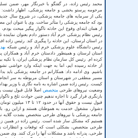
محمد رئیس زاده، در گفتگو با خبرنگار مهر، ضمن تسلی
مرحومه پرستو بخشی و جامعه پزشکی، اظهار داشت: 
یکی از سرمایه های جامعه پزشکی، در شروع سال جدید، 
بود که جامعه پزشکی را متأثر ساخت. وی با عنوان این م
از همان ابتدای وقوع این حادثه ناگوار پیگیر مبحث بودم، 
رئیس نظام پزشکی خرم آباد دستور دادم بعنوان نماینده تام 
در استان لرستان، این حادثه را پیگیری کند. رئیس زاده افزو
رئیس دانشگاه علوم پزشکی خرم آباد و رئیس شبکه
بهد
استان لرستان و همینطور دادستان خرم آباد و همکارا
کرده ام. رئیس کل سازمان نظام پزشکی ایران، با تکیه بر 
از حادثه رسیده ایم، اما به جهت اینکه وارد حواشی نشو
باشیم. وی ادامه داد: همکارانم در جامعه پزشکی باید بدا
مسیر منطقی در شهرستان و استان مربوطه به سر انجام ب
کیست. رئیس زاده ضمن اشاره به نامه نگاری با وزیر بهد
وضعیت نیروهای طرحی
متخصص
اصلاً قابل قبول نیست 
بازنگری قرار گیرد تا اجازه ندهیم چنین حوادث تلخ و ناگ
قبول نیست و حقوق آن
دشوار، مشغول خدمت به هموطنان هستند و ازاین رو، بای
جامعه پزشکی با نیروهای طرحی متخصص بشدت گلایه نمود
هستیم که مشکل ساز شده است. رئیس زاده در همین زمینه
طرحی متخصص، بشکلی است که توقعات و انتظارات زیادی 
طرحی، پدرانه باشد و مشکلات آنها را درک کنند. وی ض