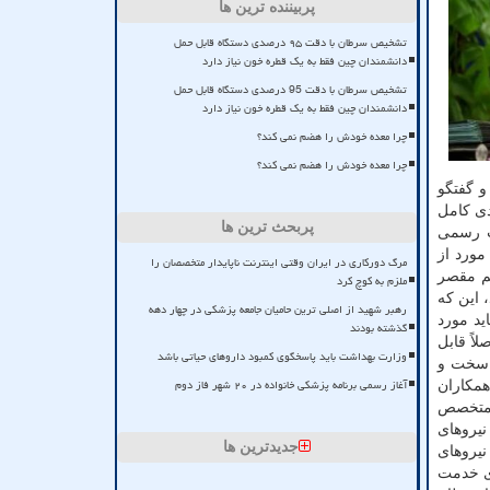
پربیننده ترین ها
تشخیص سرطان با دقت ۹۵ درصدی دستگاه قابل حمل
دانشمندان چین فقط به یک قطره خون نیاز دارد
تشخیص سرطان با دقت 95 درصدی دستگاه قابل حمل
دانشمندان چین فقط به یک قطره خون نیاز دارد
چرا معده خودش را هضم نمی کند؟
چرا معده خودش را هضم نمی کند؟
 گفتگو
دی کامل
پربحث ترین ها
ات رسمی
مورد از
مرگ دورکاری در ایران وقتی اینترنت ناپایدار متخصصان را
یم مقصر
ملزم به کوچ کرد
 این که
رهبر شهید از اصلی ترین حامیان جامعه پزشکی در چهار دهه
ید مورد
گذشته بودند
اً قابل
وزارت بهداشت باید پاسخگوی کمبود داروهای حیاتی باشد
خیلی سخت و
آغاز رسمی برنامه پزشکی خانواده در ۲۰ شهر فاز دوم
همکاران
 متخصص
نیروهای
جدیدترین ها
نیروهای
ی خدمت