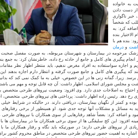
ت به خانواده
از دست دادن
خبر ناگواری
طلب که شخصاً
اضافه کرد: به
الاختیار بنده
د: بنده هم با
اشت
و
درمان
ن پزشک مرحومه در بیمارستان و شهرستان مربوطه، به صورت مفصل صحبت و
انجام پیگیری های کامل و جامع از حادثه رخ داده، خاطرنشان کرد: به جمع بن
یم و اجازه سواستفاده به افراد مغرض ندهیم، باید منتظر اظهار نظر مقام
نند که پیگیری های کامل و جامع صورت گرفته و انتظار دارم اجازه بدهند این 
رسد. زیرا، گمانه زنی ها در این خصوص، خیلی به ما کمک نمی کند که بدان
اشت و مجلس شورای اسلامی، اظهار داشت: آن چه قابل توجه و مهم می باشد،
و احتیاج به اصلاحات جدی دارد. وی افزود: وضعیت نیروهای طرحی متخصص با
واری رخ دهد. رئیس زاده اظهار داشت: پرداختی های نیروهای طرحی متخصص، اصل
ها در حدود ۱۲ تا ۱۳ میلیون تومان بوده و کمتر از نگهبان بیمارستان، دریافتی دارند. در حالیکه در شرایط 
د به مسائل و مشکلات آنها توجه جدی شود. او همینطور از برخی رفتارهای 
 و اضافه کرد: بعضاً شاهد رفتارهایی از سوی همکاران با نیروهای طرحی
 افزود: این کج سلیقگی ها از سوی برخی همکاران ما در بیمارستان ها با 
از نیروهای طرحی دارند؛ در صورتیکه باید نگاه و رفتار همکاران ما با 
من اشاره به اهمیت حضور نیروهای طرحی متخصص در مناطق محروم کشور برا