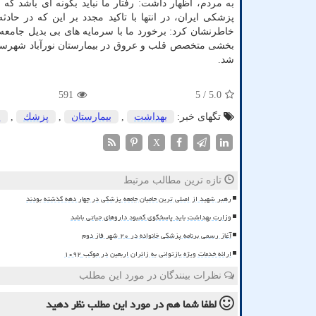
به مردم، اظهار داشت: رفتار ما نباید بگونه ای باشد 
پزشکی ایران، در انتها با تاکید مجدد بر این که در
خاطرنشان کرد: برخورد ما با سرمایه های بی بدیل جامعه 
شد.
591
/ 5
5.0
تگهای خبر:
بهداشت
,
بیمارستان
,
پزشك
,
پ
X
تازه ترین مطالب مرتبط
رهبر شهید از اصلی ترین حامیان جامعه پزشکی در چهار دهه گذشته بودند
وزارت بهداشت باید پاسخگوی کمبود داروهای حیاتی باشد
آغاز رسمی برنامه پزشکی خانواده در ۲۰ شهر فاز دوم
ارائه خدمات ویژه بازتوانی به زائران اربعین در موکب ۱۰۹۲
نظرات بینندگان در مورد این مطلب
لطفا شما هم
در مورد این مطلب
نظر دهید