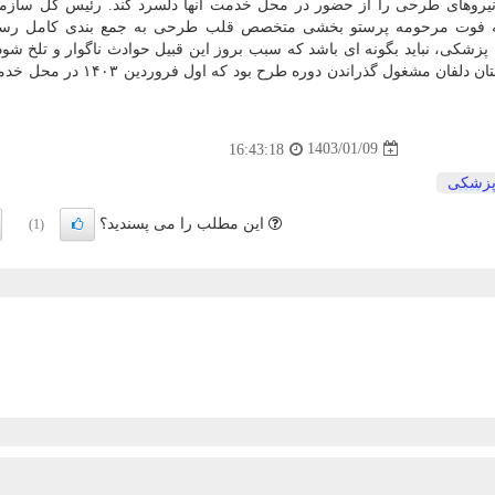
که نیروهای طرحی را از حضور در محل خدمت آنها دلسرد کند. رئیس کل سازم
 حادثه فوت مرحومه پرستو بخشی متخصص قلب طرحی به جمع بندی کامل رسید
پزشکی، نباید بگونه ای باشد که سبب بروز این قبیل حوادث ناگوار و تلخ شود
بخشی متخصص قلب و عروق در بیمارستان نورآباد شهرستان دلفان مشغول گذراندن دو
1403/01/09
16:43:18
زشكی
این مطلب را می پسندید؟
(1)