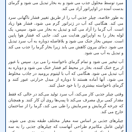
مبرد توسط محلول جذب می شود و به بخار تبدیل می شود و گرمای
بدست آمده در اواپراتور آزاد می کند.
به طور خلاصه، چیلر جذبی آب را از طریق تغییر فشار ناگهانی سرد
می کند. هنگامی که آب در ژنراتور گرم می شود، فشار هوا زیاد
است. آب گرما را آزاد می کند و تبدیل به بخار می شود. سپس، یک
لوله بخار را به اواپراتور هدایت می کند، جایی که فشار هوا پایین
است. سپس بخار خنک می شود و بلافاصله دوباره به آب سرد تبدیل
می شود. دمای بیرون کاهش می یابد زیرا بخار گرما را جذب می کند
و تبدیل به آب می شود.
آب تبخیر می شود و تمام گرمای ناخواسته را می برد. سپس با عبور
از برج خنک کننده، بخار در محیط کم فشار خنک می شود و دوباره به
آب تبدیل می شود. هنگامی که آب با لیتیوم برومید در جاذب مخلوط
می شود، آنها آماده هستند تا دوباره از مبدل حرارتی عبور کنند و
گرمای ناخواسته بیشتری را با خود حمل کنند.
وقتی چیلر جذبی کار می‌کند، آب سرد تولید می‌کند در حالی که فقط
مقدار کمی برق مصرف می‌کند تا پمپ‌ها روی آن کار کنند. و همچنان
که چرخه گرمایش و سرمایش را طی می کند، گرما را از ساختمان
خارج می کند.
چیلرهای جذبی بر اساس سه معیار مختلف طبقه بندی می شوند.
اولین عامل مکانیزم طراحی آنهاست که چیلرهای جذبی را به سه