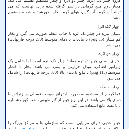
گروه چیلر تک اثره، چیلر دو اثره و چیلر مستقیم تقسیم می کند.
معیار دوم منبع گرمایی در نظر گرفته شده برای آنهاست که می
تواند آب گرم، آب گرم، هوای گرم، بخار، خورشید و شعله مستقیم
باشد.
چیلر تک اثر:
سیکل تبرید در چیلر تک اثره با جذب منظم صورت می گیرد و بخار
کم فشار (15
psig
) یا مایعات با دمای متوسط (270 درجه فارنهایت)
می باشد.
چیلر دو اثره:
اجزای اصلی چیلر دواثره همانند چیلر تک اثره است اما شامل یک
ژنراتور اضافی، مبدل حرارتی و پمپ می باشد. بخار با فشار
متوسط (115
psig
) یا مایع با دمای بالا (370 درجه فارنهایت) را شامل
می شود.
چیلر مستقیم:
عملکرد چیلر مستقیم به صورت احتراق سوخت فسیلی در ژنراتور با
دمای بالا می باشد. در این نوع چیلر از گاز طبیعی، نفت کوره شماره
2 یا نفت مایع استفاده می کند.
چیلر جذبی دارای مزایایی است که سازمان ها و مراکز بزرگ را
علاقمند به استفاده از چیلرهای جذبی می کند، و
تسلا تجهیز
ارائه