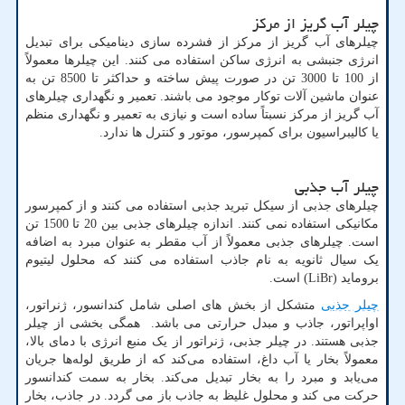
چیلر آب گریز از مرکز
چیلرهای آب گریز از مرکز از فشرده سازی دینامیکی برای تبدیل
انرژی جنبشی به انرژی ساکن استفاده می کنند. این چیلرها معمولاً
از 100 تا 3000 تن در صورت پیش ساخته و حداکثر تا 8500 تن به
عنوان ماشین آلات توکار موجود می باشند. تعمیر و نگهداری چیلرهای
آب گریز از مرکز نسبتاً ساده است و نیازی به تعمیر و نگهداری منظم
یا کالیبراسیون برای کمپرسور، موتور و کنترل ها ندارد.
چیلر آب جذبی
چیلرهای جذبی از سیکل تبرید جذبی استفاده می کنند و از کمپرسور
مکانیکی استفاده نمی کنند. اندازه چیلرهای جذبی بین 20 تا 1500 تن
است. چیلرهای جذبی معمولاً از آب مقطر به عنوان مبرد به اضافه
یک سیال ثانویه به نام جاذب استفاده می کنند که محلول لیتیوم
بروماید (
LiBr
) است.
چیلر جذبی
متشکل از بخش های اصلی شامل کندانسور، ژنراتور،
اواپراتور، جاذب و مبدل حرارتی می باشد. همگی بخشی از چیلر
جذبی هستند. در چیلر جذبی، ژنراتور از یک منبع انرژی با دمای بالا،
معمولاً بخار یا آب داغ، استفاده می‌کند که از طریق لوله‌ها جریان
می‌یابد و مبرد را به بخار تبدیل می‌کند. بخار به سمت کندانسور
حرکت می کند و محلول غلیظ به جاذب باز می گردد. در جاذب، بخار