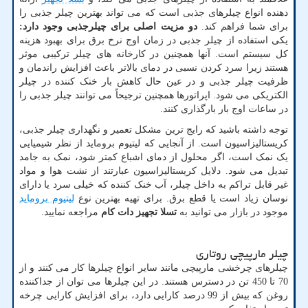
دهنده انواع چیلرهای جذبی است که می تواند بهترین چیلر جذبی را
برای شما فراهم کند.
دو مزیت اصلی برای چیلرجذبی وجود دارد:
یکی استفاده از چیلر جذبی در زمان اوج نرخ برق برای بهبود هزینه
کل سیستم است. آنها همچنین در کارخانه های چیلر ترکیبی موثر
هستند زیرا سرد کردن نسبی در دمای بالاتر باعث افزایش راندمان و
ظرفیت چیلر جذبی و در عین حال کاهش بار خنک کننده در چیلر
الکتریکی می شود. اپراتورها همچنین ترجیحاً می توانند چیلر جذبی را
در ساعات اوج بار بارگذاری کنند.
توجه داشته باشید که رایج ترین مشکل تعمیر و نگهداری چیلر جذبی،
کریستالیزاسیون است. از آنجایی که لیتیوم بروماید از نظر شیمیایی
یک نمک است، اگر محلول از دمای اشباع کمتر شود، نمک به جامد
تبدیل می شود. دلایل کریستالیزاسیون عبارتند از نشت هوا و مواد
غیر قابل تراکم به داخل چیلر، آب خنک کننده که خیلی سرد یا دارای
نوسان زیاد است یا قطع برق. برای تهیه بهترین نوع
لیتیوم بروماید
موجود در بازار می توانید به
تسلا تجهیز دات کام
مراجعه نمایید.
چیلر مارپیچی روتاری
چیلرهای چرخشی مارپیچی مانند سایر انواع چیلرها کار می کنند و از
70 تا 450 تن در دسترس هستند. در این چیلرها می توان از جداکننده
روغن که بیش از 99 درصد کارایی دارد، برای افزایش کارایی چرخه