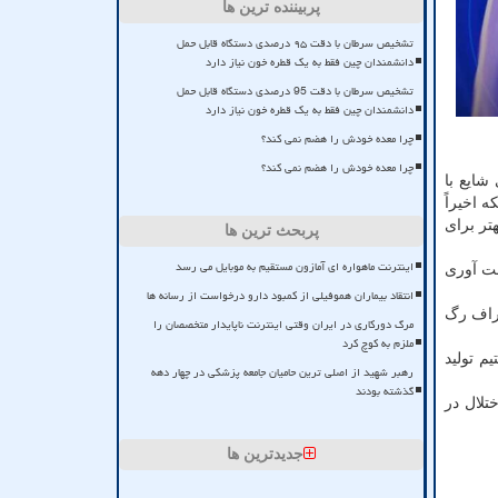
پربیننده ترین ها
تشخیص سرطان با دقت ۹۵ درصدی دستگاه قابل حمل
دانشمندان چین فقط به یک قطره خون نیاز دارد
تشخیص سرطان با دقت 95 درصدی دستگاه قابل حمل
دانشمندان چین فقط به یک قطره خون نیاز دارد
چرا معده خودش را هضم نمی کند؟
چرا معده خودش را هضم نمی کند؟
شایع با
تر برای
پربحث ترین ها
اینترنت ماهواره ای آمازون مستقیم به موبایل می رسد
فت آوری
انتقاد بیماران هموفیلی از کمبود دارو درخواست از رسانه ها
طراف رگ
مرگ دورکاری در ایران وقتی اینترنت ناپایدار متخصصان را
ملزم به کوچ کرد
م تولید
رهبر شهید از اصلی ترین حامیان جامعه پزشکی در چهار دهه
گذشته بودند
تلال در
جدیدترین ها