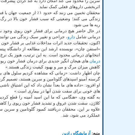
سرین را محدود می کند امکان دارد به کُند کردن پیشرفت ب
اثربخشی داروهای فعلی کمک نماید.
محققان تخمین می زنند که حدود ۱٪ از جمعی
زندگی می کنند؛ وضعیتی که سبب فشار خون بالا در رگ 
ریه ها می شود.
در حال حاضر هیچ درمانی برای فشار خون ریوی وجود ندار
درمانی شامل
دارو
، جراحی و تغییر سبک زندگی می توانند 
اکنون، تحقیقات جدید اثرات مداخلات غذایی بر فشار خون
«استفن چان»، نویسنده ارشد این مطالعه از دانشگاه پیت
انتخابهای درمانی محدود است. به این ترتیب، هنوز یک نرخ مرگ و میر ۵۰ درصدی در عرض ۵ تا ۸ سال بعد از تشخیص وجود
درمان
های هیجان انگیز جدیدی برای درمان فشار خون ریوی تأی
کاهش میزان مرگ و میر و بهبود کیفیت زندگی هستند.»
چان اظهار داشت: «زمانی که مشاهده کردیم سلول های بی
گرسنه آمینو اسیدهای گلوتامین و سرین هستند، تصمیم گرفت
او افزود: «داده های ما بعداً نشان داد که این اشتیاق نا
های خونی برای سفت شدن آنها در بیماری است.»
به گفته وی، «هنگامی که ما این اسید آمینه را قطع کردیم ی
کلاژن، سفت شدن عروق و تشدید فشار خون ریوی را کاهش
علاوه بر این، محققان دریافتند کمبود گلوتامین و سرین
عملکرد می شود، شد.
منبع:
آزمایشگاه رادین