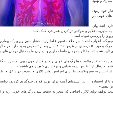
یماری و بهبود
ت جهان با فشار خون ریوی
های خونی در
د. انتخابهای
به مدیریت علایم و طولانی تر کردن عمر فرد کمک کنند.
 ریوی را بررسی نموده است.
سبورگ، اظهار داشت: «بر خلاف تصور غلط رایج، فشار خون ریوی یک بیماری 
 دارد. در حالیکه اخیراً
ید شده اند، ما تا راه درمان فاصله داریم و بیماران ما به دنبال درمان های به
مار به نام فیبروبلاست ها رگ های خونی ریه در فشار خون ریوی به طرز شگ
یم به دنبال ارتباط بین رژیم غذایی و پرفشاری خون ریوی باشیم.»
شی از احتیاج به فیبروبلاست ها برای افزایش تولید کلاژن و رسوب در داخل و ا
ا از استفاده از این اسیدهای آمینه برای تولید کلاژن جلوگیری کردیم، توانستی
 دهیم.»
 سبب توقف تولید کلاژن اضافی که منجر به سفت شدن رگ های خونی ریه و اخ