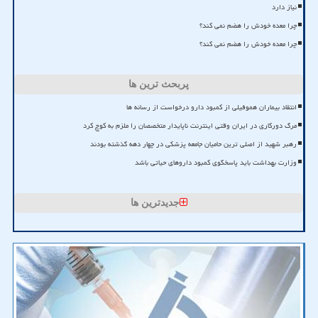
نیاز دارد
چرا معده خودش را هضم نمی کند؟
چرا معده خودش را هضم نمی کند؟
پربحث ترین ها
انتقاد بیماران هموفیلی از کمبود دارو درخواست از رسانه ها
مرگ دورکاری در ایران وقتی اینترنت ناپایدار متخصصان را ملزم به کوچ کرد
رهبر شهید از اصلی ترین حامیان جامعه پزشکی در چهار دهه گذشته بودند
وزارت بهداشت باید پاسخگوی کمبود داروهای حیاتی باشد
جدیدترین ها