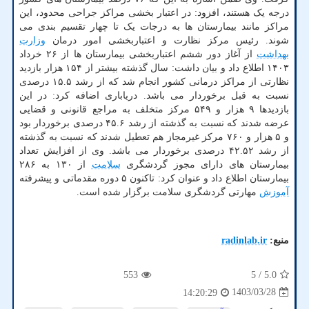
درجه یک هستند، افزود: در اعتبار بخشی مراکز جراحی محدود، این
مراکز مانند بیمارستان ها به درجات یک تا چهار تقسیم بندی می
شوند. رئیس مرکز نظارت و اعتباربخشی امور درمان
وزارت
بهداشت
از آغاز دور ششم اعتباربخشی بیمارستان ها از ۲۶ خرداد
۱۴۰۳ اطلاع داد و بیان داشت: سال گذشته بیشتر از ۱۵۴ هزار بازدید
نظارتی از مراکز درمانی کشور انجام شد که از رشد ۱۵.۵ درصدی
نسبت به قبل برخوردار می باشد. دریاباری اضافه کرد: در این
بازدیدها ۹ هزار و ۵۴۹ مرکز متخلف به مراجع قانونی و قضایی
عرضه شدند که نسبت به گذشته از رشد ۴۵.۶ درصدی برخوردار بود
و ۵ هزار و ۷۶۰ مرکز غیرمجاز هم تعطیل شدند که نسبت به گذشته
از رشد ۴۲.۵۲ درصدی برخوردار می باشد. وی از افزایش تعداد
بیمارستان های دارای مجوز گردشگری
سلامت
از ۱۳۰ به ۲۸۶
بیمارستان اطلاع داد و عنوان کرد: تاکنون ۵ دوره مقدماتی و پیشرفته
آموزش
مهارتی گردشگری سلامت برگزار شده است.
منبع:
radinlab.ir
553
/ 5
5.0
1403/03/28
14:20:29