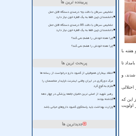
پربیننده ترین ها
تشخیص سرطان با دقت ۹۵ درصدی دستگاه قابل حمل
دانشمندان چین فقط به یک قطره خون نیاز دارد
تشخیص سرطان با دقت 95 درصدی دستگاه قابل حمل
دانشمندان چین فقط به یک قطره خون نیاز دارد
چرا معده خودش را هضم نمی کند؟
چرا معده خودش را هضم نمی کند؟
و هفته با
برمبنای زمانی که بیش از ۵۰ درصد از فعالیت بدنی متوسط تا شدید روزانه شأن را انجام می دادند دسته بندی شدند؛ «صبح» از ۶ بامداد تا
پربحث ترین ها
انتقاد بیماران هموفیلی از کمبود دارو درخواست از رسانه ها
شدند، و
مرگ دورکاری در ایران وقتی اینترنت ناپایدار متخصصان را
ملزم به کوچ کرد
اختلالی
رهبر شهید از اصلی ترین حامیان جامعه پزشکی در چهار دهه
گذشته بودند
 این که
 اولویت
وزارت بهداشت باید پاسخگوی کمبود داروهای حیاتی باشد
جدیدترین ها