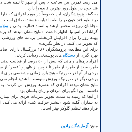
می رسد تمرین بین ساعت ۶ پس از ظهر تا ن
قند خون در طول روز بهترین فایده را دارد.
به گفته پژوهشگران، این خصوصاً در مورد افرادی که دارای
در تنظیم قند خون در رابطه با دیابت هستند، صادق است.
«جاناتان رویز»، محقق ارشد و استاد فعالیت بدنی و
سلام
گرانادا در اسپانیا، اظهار داشت: «نتایج نشان میدهد که پزش
بهینه روز را برای افزایش اثربخشی برنامه های ورزشی و
که تجویز می کنند، در نظر بگیرند.»
برای این مطالعه، پژوهشگران
بهره گیری از
دستگاه
های پوشیدنی ردیابی کردند.
ظهر، «بعد از ظهر» از ظهر تا ۶ پس از ظهر و "عصر" از ساعت ۶ پس از ظهر تا نیمه شب.
برخی از آنها در صورتیکه هیچ بازه زمانی مشخصی برای انج
برخی دیگر در صورتیکه ورزش متوسط تا شدید انجام نمی 
نتایج نشان میدهد افرادی که عصرها ورزش می کردند، به ا
داشتند. این الگو برای مردان و زنان یکسان بود.
از آنجا که زمینه به سمت تجویز تمرینات فردی برای بیمار
به بیماران گفته شود «بیشتر حرکت کنند» ارائه می کند،
قرار دهند تنظیم گلوکز بهتر است.
منبع:
آزمایشگاه رادین