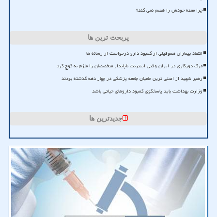
چرا معده خودش را هضم نمی کند؟
پربحث ترین ها
انتقاد بیماران هموفیلی از کمبود دارو درخواست از رسانه ها
مرگ دورکاری در ایران وقتی اینترنت ناپایدار متخصصان را ملزم به کوچ کرد
رهبر شهید از اصلی ترین حامیان جامعه پزشکی در چهار دهه گذشته بودند
وزارت بهداشت باید پاسخگوی کمبود داروهای حیاتی باشد
جدیدترین ها