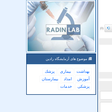
(0)
موضوع های آزمایشگاه رادین
بهداشت
بیماری
پزشك
آموزش
امداد
بیمارستان
پزشكی
خدمات