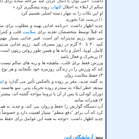
داشت: «می توان با دنبال کردن چند مرحله ساده برای د
سالم از ابتلاء به اختلال
التهاب
روده پیشگیری کرد.»
او این نکات را به چهار دسته اصلی تقسیم کرد:
۱) درست غذا بخورید
چدید اظهار داشت: «برنامه غذایی بهینه و مطلوب برای 
که قبلاً توسط متخصصان تغذیه برای
سلامت
قلب و کنترل
می شود رژیم مدیترانه ای است. فیبر غذایی بسیار مهم
کنید ۳۰ تا ۴۰ گرم در روز مصرف کنید. رژیم غذای
کامل، لوبیا، آجیل و دانه ها و همین طور روغن زیتون است.
۲) پرتحرک و فعال باشد
ورزش فقط برای قلب، ماهیچه ها و ریه های سالم نیست.
کند که ورزش را در زندگی روزمره خود بگنجانید و هر نوع ف
۳) حفظ سلامت روان
به گفته چدید، مغز بر روده و بالعکس تأثیر می گذارد و
اس
میدهد خطر ابتلاء به سندرم روده تحریک پذیر، سو هاضمه
دوران کودکی یا پس از آن با تروما مواجه گشته اند، بیشتر
۴) هیدراته بمانید
کرد که آب برای "دفع منظم" بسیار اهمیت دارد و خصوصاً 
چدید اظهار داشت: «توجه به همه این عوامل برای حفظ س
منبع:
آزمایشگاه رادین