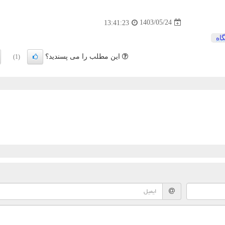
1403/05/24
13:41:23
اه
این مطلب را می پسندید؟
(1)