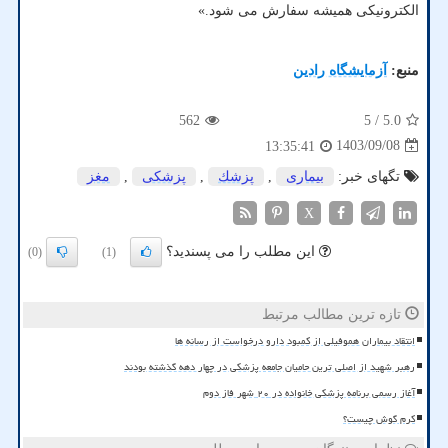
الکترونیکی همیشه سفارش می شود.»
منبع:
آزمایشگاه رادین
562
/ 5
5.0
1403/09/08
13:35:41
تگهای خبر:
بیماری
,
پزشك
,
پزشكی
,
مغز
X
این مطلب را می پسندید؟
(0)
(1)
تازه ترین مطالب مرتبط
انتقاد بیماران هموفیلی از کمبود دارو درخواست از رسانه ها
رهبر شهید از اصلی ترین حامیان جامعه پزشکی در چهار دهه گذشته بودند
آغاز رسمی برنامه پزشکی خانواده در ۲۰ شهر فاز دوم
کرم گوش چیست؟