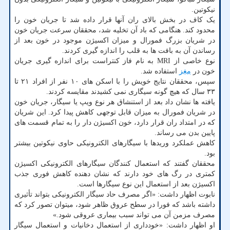
نیکوتین.
یک کاف در بخش بالای ران آنها قرار داده شد تا جریان خون را
محدود کند. هنگامی که باد آن تخلیه شد، محققان سرعت جریان خون
در شریان بزرگ فمورال و میزان اکسیژن موجود در خون بعد از
رساندن آن به بافت ها به قلب را اندازه گیری کردند.
نوع خاصی از MRI به نام فاز کنتراست برای اندازه گیری جریان
خون در
مغز
استفاده شد.
سپس، محققان نتایج خویش را با اسکن های ۱۰ نفر از افراد ۲۱ تا
۳۳ سال که هیچ گونه سیگاری نمی کشیدند مقایسه کردند.
یافته ها نشان داد بعد از استنشاق هر نوع ویپ یا سیگار، جریان خون
در شریان فمورال به میزان قابل توجهی کاهش پیدا کرد. این شریان
که در امتداد ران قرار دارد، خون اکسیژن دار را به تمام قسمت های
پایین بدن می رساند.
کاهش عملکرد وریدها با سیگارهای الکترونیکی حاوی نیکوتین بیشتر
بود.
محققان گفتند که استعمال کنندگان سیگارهای الکترونیکی اکسیژن
کمتری در رگ های خود دارند که نشان دهنده کاهش فوری جذب
اکسیژن بعد از استعمال این نوع سیگارها است.
نابوت اظهار داشت: «اگر مصرف حاد سیگار الکترونیکی بتواند تأثیری
داشته باشد که فورا در سطح عروق ظاهر شود، میتوان تصور کرد که
مصرف مزمن آن می تواند سبب بیماری عروقی شود.»
او اظهار داشت: «خودداری از استعمال دخانیات و استعمال سیگار