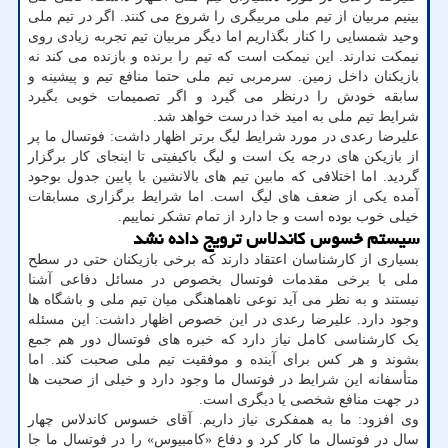
بینیم مربیان از تیم ملی مربیگری را شروع می کنند. اگر در تیم ملی
وحید شمسایی را کنار بگذاریم اما دیگر مربیان تیم تجربه زیادی روی
نیمکت ندارند. این نیمکت است که تیم را برنده و بازنده می کند نه
بازیکنان داخل زمین. سرمربی تیم ملی حتما منافع تیم و پیشینه و
سابقه خودش را درنظر می گیرد و اگر تصمیمات خوبی بگیرد
شرایط تیم ملی به امید خدا درست خواهد شد.
علیرضا رعدی در مورد شرایط لیگ برتر اظهار داشت: فوتسال ما پر
از بازیکن های درجه یک است و لیگ باکیفیتی تا اینجای کار برگزار
گردید. اما اختلافی که مابین تیم های بالانشین با پایین جدول بوجود
آمده یکی از ضعف های لیگ است. اما شرایط برگزاری مسابقات
خیلی خوب بوده است و جا دارد از تمام تشکر نماییم.
سیستم خسوس کاندلاس ترویج داده نشد
بسیاری از کارشناسان اعتقاد دارند که برخی بازیکنان حتی در سطح
ملی با برخی مقدمات فوتسال بخصوص در مسائل دفاعی آشنا
نیستند و به نظر می آید نوعی ناهماهنگی میان تیم ملی و باشگاه ها
وجود دارد. علیرضا رعدی در این خصوص اظهار داشت: این مسئله
یک کارشناسی کامل نیاز دارد که خبره های فوتسال دور هم جمع
بشوند و هر کس برای آینده و موفقیت تیم ملی صحبت کند. اما
متأسفانه این شرایط در فوتسال ما وجود دارد و خیلی از صحبت ها
در جهت منافع شخصی یا دیگری است.
وی افزود: ما به همفکری نیاز داریم. آقای خسوس کاندلاس چهار
سال در فوتسال ما کار کرد و دفاع «کامبیوس» را در فوتسال ما جا