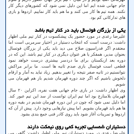
جام جهانی شده ایم اما این دلیل نمی شود که کشورهای دیگر کار
نکنند. همه تیم ها کار می کنند و ما هم باید کار نماییم. اردوها و بازی
های تدارکاتی کم بود.
یکی از بزرگان فوتسال باید در کنار تیم باشد
علیرضا رعدی در مورد حضور یک پیشکسوت در کنار تیم ملی اظهار
داشت: درست است که انتخاب دستیار در اختیار سرمربی است اما
معتقدم اگر فدراسیون صلاح می دید باید یکی از بزرگان فوتسال
بعنوان مدیر، همفکر یا هر عنوان دیگری در کنار تیم باشد. این که در
دوره بعد ازبکستان برای ما دردسر بیشتری درست خواهد نمود
قطعی است فوتسال بازی صدم ثانیه ها است. ما برابر مراکش
نتوانستیم در ثانیه صفر نتیجه را تغییر بدهیم. زیاد نباید به آمار و ارقام
دلخوش باشیم که اگر چند دوره قهرمان شدیم باز هم قهرمان می
شویم.
وی اظهار داشت: در بازی جام جهانی هفت نفره، اکراین ۲۰ سال
قهرمان بلامنازع بود اما تیم ایران توانست از سد این تیم عبور کند.
اما دلیل نمی شود که چون در این دوره قهرمان شدیم در بقیه دوره
ها هم باید قهرمان بشویم. اما پیش نیازهایی وجود دارد. پیش از آن که
اردوها و تمرینات آغاز شود باید روی کادر فنی جمع بندی بشود.
دستیاران شمسایی تجربه کمی روی نیمکت دارند
علیرضا رعدی در مورد دستیاران تیم ملی اظهار داشت: گاهی می