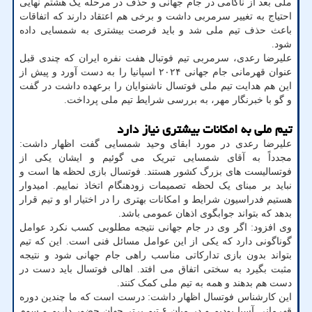
ملی بعد از ناکامی در جام جهانی و حذف در مرحله یک هشتم نهایی
احتیاج به تغییر سرمربی داشت و برخی هم اعتقاد دارند که اتفاقات
باعث حذف تیم ملی شد و باید فرصت بیشتری به شمسایی داده
شود.
علیرضا رعدی، سرمربی تیم فوتبال هفت نفره ایران که چندی قبل
عنوان قهرمانی جام جهانی ۲۰۲۴ اسپانیا را به دست آورد و پیش از
این هم هدایت تیم ملی فوتسال ناشنوایان را برعهده داشت در گفت
و گو با خبرنگار مهر، به بررسی شرایط تیم ملی پرداخت.
تیم ملی به امکانات بیشتری نیاز دارد
علیرضا رعدی در مورد ابقای وحید شمسایی گفت اظهار داشت:
مجدداً به آقای شمسایی تبریک می گوئیم و ایشان یکی از
فوتسالیست های بزرگ کشور هستند. فوتسال بازی لحظه ها است و
نباید بر مبنای یک لحظه تصمیمات زودهنگام اتخاذ نماییم. امیدوار
هستیم فدراسیون شرایط و امکانات بهتری را در اختیار او و تیم قرار
بدهد که بتواند جوابگوی اذهان عمومی باشد.
وی افزود: اگر وی در جام جهانی نتیجه مطلوبی کسب نکرد عوامل
گوناگونی دارد که یکی از این عوامل مسائل فنی است. این که تیم
بتواند بدون بازی تدارکاتی مناسب راهی جام جهانی شود و نتیجه
مثبت بگیرد به سختی اتفاق می افتد. اهالی فوتسال باید دست در
دست هم بدهند و همه به تیم ملی کمک کنند.
این کارشناس فوتسال اظهار داشت: درست است که ما چندین دوره
قهرمانی آسیا بودیم و در میان ۶ تیم برتر جهان حضور داریم و سوم