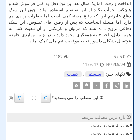
انداخت و رفت. اما یک سال بعد این نوع دفاع به کلی فراموش شد و
هیچکس جرأت نکرد از این سیستم استفاده نماید. چون این سبک
دفاع علیرغم این که دفاع مستحکمی است اما خطرات زیادی هم
دارد. اما مسئله اینجاست که پس از رفتن آقای خسوس، این سبک
دفاعی ترویج داده نشد که مربیان و بازیکنان از آن تبعیت کنند. به
همین دلیل، احتیاج به همفکری وجود دارد تا در چنین مواردی جامعه
فوتسال بشکلی دلسوزانه به موفقیت تیم ملی کمک نماید.
1187
/ 5
5.0
1403/09/09
11:03:12
تگهای خبر:
سیستم
,
كیفیت
X
این مطلب را می پسندید؟
(0)
(1)
تازه ترین مطالب مرتبط
تحول بزرگ فوتبال در ۵۰ سال
تحول بزرگ فوتبال در 50 سال