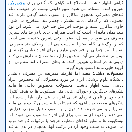
گیاهی اظهار داشت: اصطلاح قند گیاهی که گاهی برای
محصولات
شیرین کننده استفاده می شود، تعبیر دقیقی نیست. در حقیقت، تمام
قندهای مصرفی، همچون ساکارز و استویا، منشأ گیاهی دارند. قند
معمولی که از گیاهانی مانند نیشکر یا چغندر قند استخراج می شود،
حاوی ساکارز است و موجب افزایش قند خون می شود. این نوع
قند، همان ماده ای است که اغلب همراه با چای یا در غذاهای شیرین
مصرف می شود. در مقابل، استویا نوعی شیرین کننده طبیعی است
که از برگ های گیاه استویا به دست می آید. برخلاف قند معمولی،
استویا تأثیر چندانی بر قند خون ندارد و برای افراد دیابتی گزینه ای
ایمن تر به شمار می آید. به همین دلیل، متخصصان سفارش می کنند
دیابتی ها در انتخاب شیرین کننده ها بجای مصرف قند معمولی، از
گزینه هایی مانند استویا بهره گیرند.
محصولات دیابتی؛ مفید اما نیازمند مدیریت در مصرف
دانشیار
دانشگاه علوم پزشکی ایران در مورد محصولاتی که مخصوص افراد
دیابتی است اظهار داشت: محصولات مخصوص دیابتی ها مانند
شکرهای جایگزین و خوراکی هایی مثل بیسکویت ها به هدف کنترل
قند خون و تامین نیازهای غذایی افراد دیابتی وارد بازار شده اند.
شکرهای مخصوص دیابتی، که عمدتا بر پایه شیرین کننده هایی مانند
استویا تولید می شوند، قند خون را به صورت قابل توجهی افزایش
نمی دهند و گزینه ای مناسب برای این افراد محسوب می شوند. اما
بیسکویت ها و سایر غذاهای مشابه، هرچند با ترکیبات کم قند تولید
می شوند، به سبب وجود آرد در ترکیب آنها، همچنان در بدن به قند