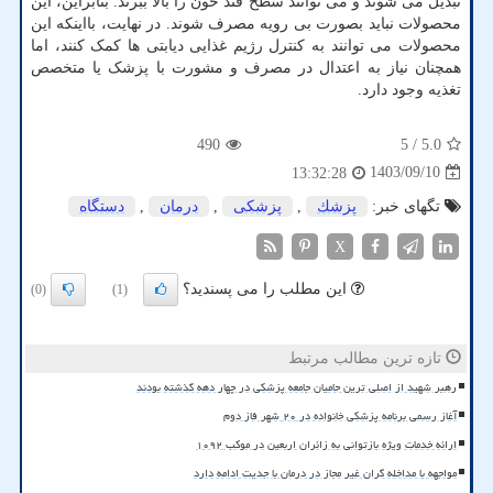
تبدیل می شوند و می توانند سطح قند خون را بالا ببرند. بنابراین، این
محصولات نباید بصورت بی رویه مصرف شوند. در نهایت، بااینکه این
محصولات می توانند به کنترل رژیم غذایی دیابتی ها کمک کنند، اما
همچنان نیاز به اعتدال در مصرف و مشورت با پزشک یا متخصص
تغذیه وجود دارد.
490
/ 5
5.0
1403/09/10
13:32:28
تگهای خبر:
پزشك
,
پزشكی
,
درمان
,
دستگاه
X
این مطلب را می پسندید؟
(0)
(1)
تازه ترین مطالب مرتبط
رهبر شهید از اصلی ترین حامیان جامعه پزشکی در چهار دهه گذشته بودند
آغاز رسمی برنامه پزشکی خانواده در ۲۰ شهر فاز دوم
ارائه خدمات ویژه بازتوانی به زائران اربعین در موکب ۱۰۹۲
مواجهه با مداخله گران غیر مجاز در درمان با جدیت ادامه دارد