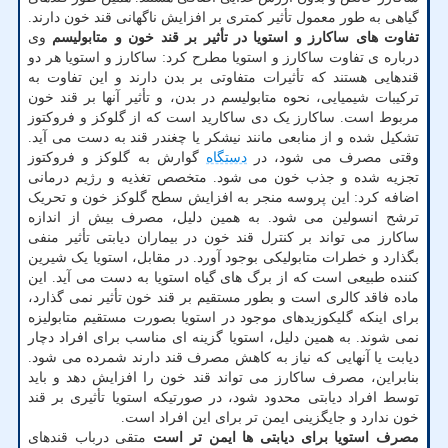
گیاهی به طور معمول تأثیر کمتری بر افزایش ناگهانی قند خون دارند.
تفاوت های ساکارز و استویا در تأثیر بر قند خون و متابولیسم
وی
درباره ی تفاوت ساکارز و استویا مطرح کرد: ساکارز و استویا هر دو
قندهایی هستند که تأثیرات متفاوتی بر بدن دارند و این تفاوت به
ترکیبات شیمیایی، نحوه متابولیسم در بدن، و تأثیر آنها بر قند خون
مربوط است. ساکارز یک دی ساکارید است که از گلوکز و فروکتوز
تشکیل شده و از منابعی مانند نیشکر یا چغندر قند به دست می آید.
وقتی مصرف می شود، در
دستگاه
گوارش به گلوکز و فروکتوز
تجزیه شده و جذب خون می شود. متخصص تغذیه و رژیم درمانی
اضافه کرد: این پروسه منجر به افزایش سطح گلوکز خون و تحریک
ترشح انسولین می شود. به همین دلیل، مصرف بیش از اندازه
ساکارز می تواند بر کنترل قند خون در بیماران دیابتی تأثیر منفی
بگذارد و خطرات متابولیکی بوجود آورد. در مقابل، استویا یک شیرین
کننده طبیعی است که از برگ های گیاه استویا به دست می آید. این
ماده فاقد کالری است و بطور مستقیم بر قند خون تأثیر نمی گذارد،
برای اینکه گلیکوزیدهای موجود در استویا بصورت مستقیم متابولیزه
نمی شوند. به همین دلیل، استویا گزینه ای مناسب برای افراد دچار
دیابت یا آنهایی که نیاز به کاهش مصرف قند دارند شمرده می شود.
بنابراین، مصرف ساکارز می تواند قند خون را افزایش دهد و باید
توسط افراد دیابتی محدود شود، در صورتیکه استویا تأثیری بر قند
خون ندارد و جایگزینی ایمن تر برای این افراد است.
مصرف استویا برای دیابتی ها ایمن تر است
متقی درباب قندهای