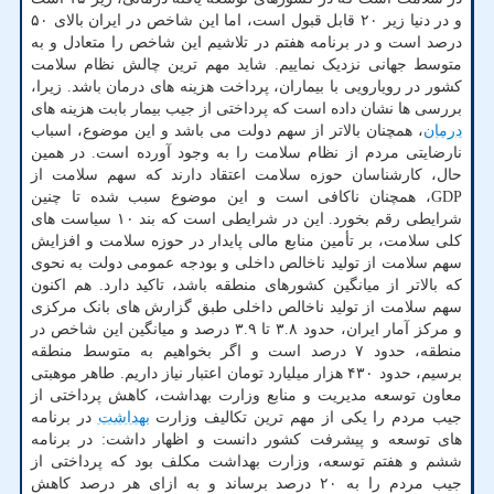
و در دنیا زیر ۲۰ قابل قبول است، اما این شاخص در ایران بالای ۵۰
درصد است و در برنامه هفتم در تلاشیم این شاخص را متعادل و به
متوسط جهانی نزدیک نماییم. شاید مهم ترین چالش نظام سلامت
کشور در رویارویی با بیماران، پرداخت هزینه های درمان باشد. زیرا،
بررسی ها نشان داده است که پرداختی از جیب بیمار بابت هزینه های
درمان
، همچنان بالاتر از سهم دولت می باشد و این موضوع، اسباب
نارضایتی مردم از نظام سلامت را به وجود آورده است. در همین
حال، کارشناسان حوزه سلامت اعتقاد دارند که سهم سلامت از
GDP، همچنان ناکافی است و این موضوع سبب شده تا چنین
شرایطی رقم بخورد. این در شرایطی است که بند ۱۰ سیاست های
کلی سلامت، بر تأمین منابع مالی پایدار در حوزه سلامت و افزایش
سهم سلامت از تولید ناخالص داخلی و بودجه عمومی دولت به نحوی
که بالاتر از میانگین کشورهای منطقه باشد، تاکید دارد. هم اکنون
سهم سلامت از تولید ناخالص داخلی طبق گزارش های بانک مرکزی
و مرکز آمار ایران، حدود ۳.۸ تا ۳.۹ درصد و میانگین این شاخص در
منطقه، حدود ۷ درصد است و اگر بخواهیم به متوسط منطقه
برسیم، حدود ۴۳۰ هزار میلیارد تومان اعتبار نیاز داریم. طاهر موهبتی
معاون توسعه مدیریت و منابع وزارت بهداشت، کاهش پرداختی از
جیب مردم را یکی از مهم ترین تکالیف وزارت
بهداشت
در برنامه
های توسعه و پیشرفت کشور دانست و اظهار داشت: در برنامه
ششم و هفتم توسعه، وزارت بهداشت مکلف بود که پرداختی از
جیب مردم را به ۲۰ درصد برساند و به ازای هر درصد کاهش