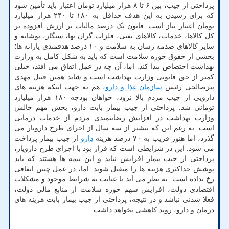
پرداختی از جیب، بین ۶ تا ۸ هزار میلیارد تومان اعتبار باید تأمین شود
که برای رسیدن به این هدف حداقل به ۱۸۰ تا ۲۴۰ هزار میلیارد
تومان اعتبار نیاز است. قانون یک درصد مالیات بر ارزش افزوده بر
کل کالاها، خدمات، کالاهای نفتی، فلزات گران بها، سیگار، نوشابه و
سایر کالاهای صدمه رسان به سلامت و ۱۰ درصد هدفمندی یارانه ها؛
بخشی از حقوق حوزه سلامت است که باید به شکل کامل به وزارت
بهداشت اختصاص پیدا کند. اما، آن چه در عمل اتفاق می افتد، خیلی
کمتر از حق قانونی وزارت بهداشت است و شاید همین قبیل مهدی
پیرصالحی رئیس
سازمان غذا و دارو
، هم به جهت اینکه هزینه های
دارویی از جیب مردم بالا نرود، خواهان بودجه ۱۸۰ هزار میلیارد
تومانی شد. پرداختی از جیب بیمار بابت دارو، بخش مهم چالش
وزارت بهداشت در افزایش رضایتمندی مردم از خدمات درمانی
است. به رغم این که بیشتر از سه سال از اجرای طرح دارویار می
گذرد، اما هنوز قریب به ۷۰ درصد هزینه
دارو
از جیب بیمار پرداخت
می شود. این در شرایطی است که قرار بود با اجرای طرح دارویار،
پرداختی از جیب بیمار افزایش نیابد و این بیمه ها هستند که باید
پوشش حداکثری هزینه ها را متقبل شوند. اما، در عمل چنین اتفاقی
رخ نداده است. به نظر می آید با عنایت به شرایط موجود و مشکلات
اقتصادی دولت، افزایش سهم حوزه سلامت از منابع مالی دولت،
فعلا شدنی نباشد و در نتیجه، پرداختی از جیب بیمار بابت هزینه های
درمان و دارو، روند کاهشی نخواهد داشت.