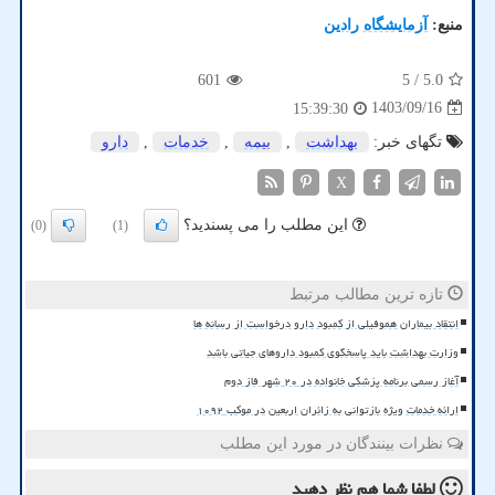
منبع:
آزمایشگاه رادین
601
/ 5
5.0
1403/09/16
15:39:30
تگهای خبر:
بهداشت
,
بیمه
,
خدمات
,
دارو
X
این مطلب را می پسندید؟
(0)
(1)
تازه ترین مطالب مرتبط
انتقاد بیماران هموفیلی از کمبود دارو درخواست از رسانه ها
وزارت بهداشت باید پاسخگوی کمبود داروهای حیاتی باشد
آغاز رسمی برنامه پزشکی خانواده در ۲۰ شهر فاز دوم
ارائه خدمات ویژه بازتوانی به زائران اربعین در موکب ۱۰۹۲
نظرات بینندگان در مورد این مطلب
لطفا شما هم
نظر دهید