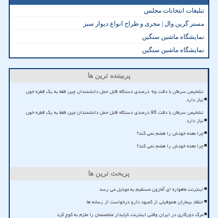
تبلیغات انتخابات مجلس
مستر گرین وال | مجری و طراح انواع دیوار سبز
نمایشگاه ماشین سنگین
نمایشگاه ماشین سنگین
پربیننده ترین ها
تشخیص سرطان با دقت ۹۵ درصدی دستگاه قابل حمل دانشمندان چین فقط به یک قطره خون
نیاز دارد
تشخیص سرطان با دقت 95 درصدی دستگاه قابل حمل دانشمندان چین فقط به یک قطره خون
نیاز دارد
چرا معده خودش را هضم نمی کند؟
چرا معده خودش را هضم نمی کند؟
پربحث ترین ها
اینترنت ماهواره ای آمازون مستقیم به موبایل می رسد
انتقاد بیماران هموفیلی از کمبود دارو درخواست از رسانه ها
مرگ دورکاری در ایران وقتی اینترنت ناپایدار متخصصان را ملزم به کوچ کرد