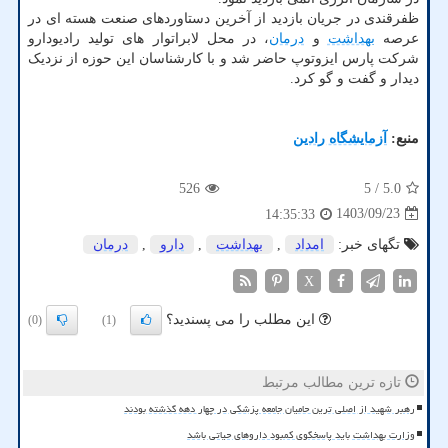
ظفرقندی در جریان بازدید از آخرین دستاوردهای صنعت هسته ای در
عرصه
بهداشت
و
درمان
، در محل لابراتوار های تولید رادیودارو
شرکت پارس ایزوتوپ حاضر شد و با کارشناسان این حوزه از نزدیک
دیدار و گفت و گو کرد.
منبع:
آزمایشگاه رادین
526
/ 5
5.0
1403/09/23
14:35:33
تگهای خبر:
امداد
,
بهداشت
,
دارو
,
درمان
X
این مطلب را می پسندید؟
(0)
(1)
تازه ترین مطالب مرتبط
رهبر شهید از اصلی ترین حامیان جامعه پزشکی در چهار دهه گذشته بودند
وزارت بهداشت باید پاسخگوی کمبود داروهای حیاتی باشد