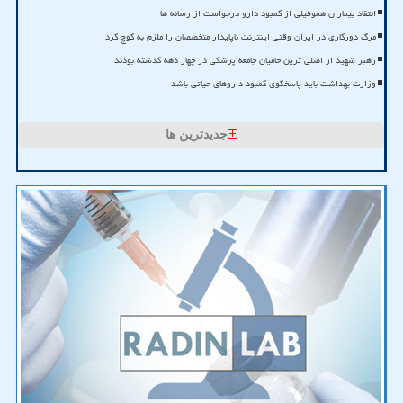
انتقاد بیماران هموفیلی از کمبود دارو درخواست از رسانه ها
مرگ دورکاری در ایران وقتی اینترنت ناپایدار متخصصان را ملزم به کوچ کرد
رهبر شهید از اصلی ترین حامیان جامعه پزشکی در چهار دهه گذشته بودند
وزارت بهداشت باید پاسخگوی کمبود داروهای حیاتی باشد
جدیدترین ها