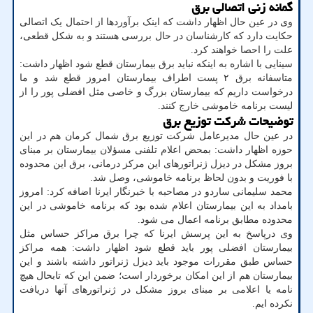
گمانه زنی اتصالی برق
وی در عین حال اظهار داشت که اینک برآوردها از احتمال یک اتصالی
حکایت دارد که کارشناسان در حال بررسی هستند و به شکل قطعی،
علت را احصا خواهند کرد.
سینایی با اشاره به اینکه نباید برق بیمارستان قطع شود اظهار داشت:
متاسفانه برق ۲ پست اطراف بیمارستان امروز قطع شد و ما
درخواست داریم که بیمارستان بزرگ و خاصی مثل افضلی پور را از
لیست برنامه خاموشی خارج کنند.
توضیحات شرکت توزیع برق
در عین حال مدیرعامل شرکت توزیع برق شمال کرمان هم در این
حوزه اظهار داشت: بمحض اعلام تلفنی مسؤلان بیمارستان بر مبنای
بروز مشکل در دیزل ژنراتورهای این مرکز درمانی، برق این محدوده
با فوریت و بدون لحاظ برنامه خاموشی، وصل شد.
محمد سلیمانی ساردو در مصاحبه با خبرنگار ایرنا اضافه کرد: امروز
بامداد به این بیمارستان اعلام شده بود که برنامه خاموشی در این
محدوده مطابق برنامه اعمال می شود.
وی درپاسخ به این پرسش ایرنا که چرا برق مراکز حساس مثل
بیمارستان افضلی پور باید قطع شود اظهار داشت: همه مراکز
حساس طبق مقررات موجود باید دیزل ژنراتور داشته باشند و این
بیمارستان هم از این امکان برخوردار است؛ ضمن این که تابحال هیچ
نامه یا اعلامی بر مبنای بروز مشکل در ژنراتورهای آنها دریافت
نکرده ایم.