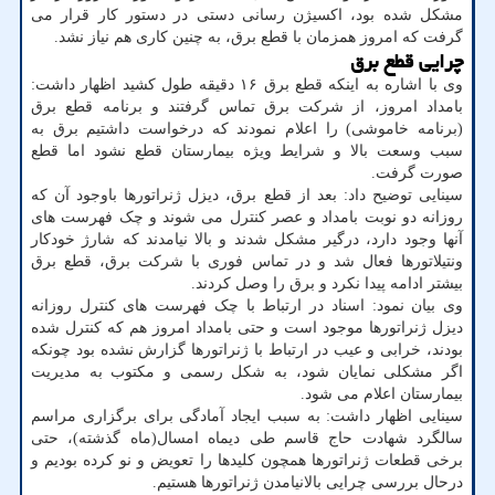
مشکل شده بود، اکسیژن رسانی دستی در دستور کار قرار می
گرفت که امروز همزمان با قطع برق، به چنین کاری هم نیاز نشد.
چرایی قطع برق
وی با اشاره به اینکه قطع برق ۱۶ دقیقه طول کشید اظهار داشت:
بامداد امروز، از شرکت برق تماس گرفتند و برنامه قطع برق
(برنامه خاموشی) را اعلام نمودند که درخواست داشتیم برق به
سبب وسعت بالا و شرایط ویژه بیمارستان قطع نشود اما قطع
صورت گرفت.
سینایی توضیح داد: بعد از قطع برق، دیزل ژنراتورها باوجود آن که
روزانه دو نوبت بامداد و عصر کنترل می شوند و چک فهرست های
آنها وجود دارد، درگیر مشکل شدند و بالا نیامدند که شارژ خودکار
ونتیلاتورها فعال شد و در تماس فوری با شرکت برق، قطع برق
بیشتر ادامه پیدا نکرد و برق را وصل کردند.
وی بیان نمود: اسناد در ارتباط با چک فهرست های کنترل روزانه
دیزل ژنراتورها موجود است و حتی بامداد امروز هم که کنترل شده
بودند، خرابی و عیب در ارتباط با ژنراتورها گزارش نشده بود چونکه
اگر مشکلی نمایان شود، به شکل رسمی و مکتوب به مدیریت
بیمارستان اعلام می شود.
سینایی اظهار داشت: به سبب ایجاد آمادگی برای برگزاری مراسم
سالگرد شهادت حاج قاسم طی دیماه امسال(ماه گذشته)، حتی
برخی قطعات ژنراتورها همچون کلیدها را تعویض و نو کرده بودیم و
درحال بررسی چرایی بالانیامدن ژنراتورها هستیم.