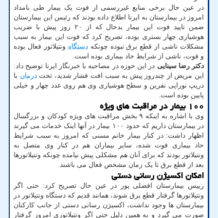
در عین حال برخی منابع غیررسمی از فوت یک بیمار طی بامداد
امروز در بیمارستان به ایرنا اطلاع داده بودند که رئیس این بیمارستان
ضمن تایید فوت این بیمار بدحال که از ۲۰ روز پیش با ضریب
هوشیاری چهار بستری بوده، تصریح کرد که فوت این بیمار به سبب
مشکلات ناشی از قطع برق نبوده چونکه
دستگاه
ونتیلاتور فعال بوده
و فوت، ناشی از شرایط حاد بیماری بوده است.
دکتر رضا سینایی
در این حوزه در مصاحبه با خبرنگار ایرنا توضیح داد:
این مریض از چندروز پیش به سبب افت فشار شدید، تحت
درمان
با
دریپ نوراپی نفرین و سطح هوشیاری وی هم روی عدد چهار و خیلی
پایین بوده است.
۱۰۰ بیمار در مراقبت های ویژه
وی با اشاره به اینکه ۹ بخش مراقبت های ویژه کودکان و بزرگسال
در بیمارستان داریم که حدود ۱۰۰ بیمار در آنها اینک خدمات می گیرند
اظهار داشت: در کنار بیمار خانم مسنی که امروز به سبب شرایط
حاد بیماری فوت شده، سایر بیماران هم در کنار وی متصل به
ونتیلاتور بودند که برای آنان هم مشکلی پیش نیامده چونکه ونتیلاتورها
بعد از قطع برق تا یک زمان مشخص فعال می باشند.
امکان اکسیژن رسانی دستی
رییس بیمارستان افضلی پور در عین حال تصریح کرد: حتی اگر
ونتیلاتورها گرفتار قطع برق شوند، همانند قدیم که دستگاه ونتیلاتور در
بیمارستان ها وجود نداشت، اکسیژن رسانی دستی از جانب کارکنان
صورت می گیرد و به همین دلیل حتی اگر ونتیلاتوری امروز گرفتار