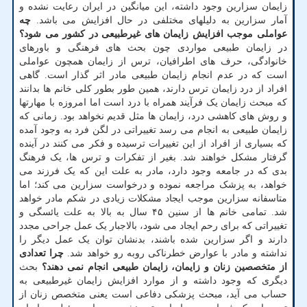
زایمان سزارین وجود داشته، این میانگین در ایران رعایت نشده و
آمار سزارین به دلیلهای مختلفی در حال افزایش می باشد.
چه
عواملی موجب افزایش زایمان های غیرطبیعی در کشور می شود؟
در زایمان طبیعی مواردی چون بحث های فرهنگی و باورهای
خانوادگی، حرف های اطرافیان، ترس از زایمان همچون عواملی
است که در عدم انجام زایمان طبیعی مادر اثر گذار است. گاهی
افراد از درد زایمان ترس دارند، همین طور بطور کلی خانم ها بدانند
که مبحث زایمان یک فرآیند همراه با درد است اما امروزه با مهارتها
و روش های کاهشی درد، زایمان ها مثل قدیم نخواهد بود. زمانی که
زایمان طبیعی به انجام می رسد تغییراتی در لگن فرد به وجود آمده
که بسیاری از افراد از این تغییرات ترسیده و فکر می کنند در آینده
گرفتار مشکل خواهند شد. بغیر از تفکرات و ترس ها، یک فرهنگ
بدی که در جامعه وجود دارد، مادر به علت این که یک فرزند می
خواهد، به پزشک مراجعه نموده و درخواست سزارین می کند؛ اما
متاسفانه سزارین موجب ایجاد مشکلات زیادی در شکم مادر خواهد
شد. تمامی خانم ها از سنین ۴۵ سال به بالا به علت یائسگی و
تغییراتی که برای رحم ایجاد می شود، بالاجبار یک عمل جراحی مجدد
دارند و اگر سزارین شده باشند، بدنشان توان یک عمل دیگر را
نداشته و مادر با عوارض خطرناکی روبه رو خواهد شد.
چرا تعدادی
از متخصصین زنان و زایمان، زایمان طبیعی انجام نمی دهند؟
بحث
دیگری که وجود داشته و از موارد افزایش زایمان غیرطبیعی به
حساب می آید، مبحث پزشکی دفاعی است یعنی متخصص زنان از