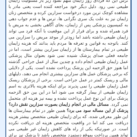
ترس این که فردای روز زایمان متهم نشود زیر بار مسئولیت زایمان
طبیعی نمی رود. دلیل دیگر خود مراجعه کننده است یعنی مادر با
مشاهده کوچک ترین مورد درخواست سزارین کرده و متخصص زنان
زایمان نیز به علت یک سری نگرانی ها، ترس ها و عدم جواب دهی
به کمیسیون پزشکی پس از زایمان، بجای آگاهی بخشی به مریض با
فرد همراه شده و برای فرار از این موقعیت با آنکه فرد می تواند
زایمان طبیعی داشته باشد اما زودتر از موعد مریض را سزارین می
کنند. باتوجه به قوانین و تعرفه ها مردم باید بدانند که هزینه زایمان
طبیعی در تمام بیمارستان ها از زایمان سزارین بیشتر است، اما در
جامعه فعلی صدای پزشک شنیده نمی شود بعنوان مثال پزشکی
عمل زایمان طبیعی انجام داده و چندین سال از عمل جراحی گذشته
اما هنوز حق الزحمه این پزشک پرداخت نشده است. یکی از دلایلی
که برخی پزشکان عمل های سزارین بیشتری انجام می دهند، دلیلهای
مالی و ریسک کمتر در عمل جراحی است. برخی از پزشکان ریسک
عمل زایمان طبیعی را نمی پذیرند برای اینکه هزینه بالاتری به اسم
زایمان طبیعی از بیمار گرفته می شود اما در این بین حق الزحمه
پزشک برای این نوع عمل پرداخت نشده و بیمه نیز هزینه ای متحمل
نمی گردد.
مسائل مالی در انجام زایمان بصورت سزارین نقش دارد؟
پزشک از این مساله سود می برد؟
همین طور در تمام بیمارستان ها
این طور معرفی شده، که برای زایمان طبیعی متخصص بیشتر هزینه
دریافت می کند اما در واقعیت متخصص هزینه ای دریافت نکرده
است. در صورتیکه یکی از راه های کاهش زایمان غیر طبیعی می
تواند همین پرداخت بموقع دستمزد متخصص باشد تا پزشک نیز برای