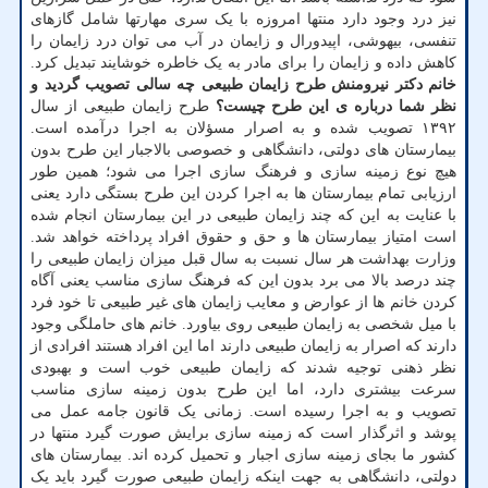
نیز درد وجود دارد منتها امروزه با یک سری مهارتها شامل گازهای
تنفسی، بیهوشی، اپیدورال و زایمان در آب می توان درد زایمان را
کاهش داده و زایمان را برای مادر به یک خاطره خوشایند تبدیل کرد.
خانم دکتر نیرومنش طرح زایمان طبیعی چه سالی تصویب گردید و
نظر شما درباره ی این طرح چیست؟
طرح زایمان طبیعی از سال
۱۳۹۲ تصویب شده و به اصرار مسؤلان به اجرا درآمده است.
بیمارستان های دولتی، دانشگاهی و خصوصی بالاجبار این طرح بدون
هیچ نوع زمینه سازی و فرهنگ سازی اجرا می شود؛ همین طور
ارزیابی تمام بیمارستان ها به اجرا کردن این طرح بستگی دارد یعنی
با عنایت به این که چند زایمان طبیعی در این بیمارستان انجام شده
است امتیاز بیمارستان ها و حق و حقوق افراد پرداخته خواهد شد.
وزارت بهداشت هر سال نسبت به سال قبل میزان زایمان طبیعی را
چند درصد بالا می برد بدون این که فرهنگ سازی مناسب یعنی آگاه
کردن خانم ها از عوارض و معایب زایمان های غیر طبیعی تا خود فرد
با میل شخصی به زایمان طبیعی روی بیاورد. خانم های حاملگی وجود
دارند که اصرار به زایمان طبیعی دارند اما این افراد هستند افرادی از
نظر ذهنی توجیه شدند که زایمان طبیعی خوب است و بهبودی
سرعت بیشتری دارد، اما این طرح بدون زمینه سازی مناسب
تصویب و به اجرا رسیده است. زمانی یک قانون جامه عمل می
پوشد و اثرگذار است که زمینه سازی برایش صورت گیرد منتها در
کشور ما بجای زمینه سازی اجبار و تحمیل کرده اند. بیمارستان های
دولتی، دانشگاهی به جهت اینکه زایمان طبیعی صورت گیرد باید یک