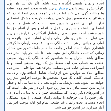
انجام زایمان طبیعی انگیزه داشته باشد. اگر یک سازمان پول
کارگرانش را ندهد یا پول
پرستاران
چند ماه به تعویق افتد همه رسانه
ها مطالبه گری می کنند اما در ذهن عموم مردم اینجا افتاده که
پزشکان و متخصصین پول خوبی دریافت کرده و مشکل اقتصادی
ندارند، این بی نظمی ها بدین سبب است که شغل ما امنیت
اقتصادی نداشته و بسیاری از عمل ها انجام و پس از اتمام حق ما
خورده شده است. مورد بعدی از عوامل اثرگذار در افزایش سزارین
می توان به ناهنجاری های زمان زایمان اشاره نمود. باتوجه به
آمارهای جهانی از هر ۱۰۰ حاملگی حدود ۲۰ درصد زایمان ها گرفتار
ناهنجاری خواهند شد، اما در جامعه ما خانم حامله تصور می کند از
زمانی که تست حاملگی اش مثبت شده تا ماه آخر باید استراحت
مطلق باشد. مادران بدانند همانطور که حاملگی یک روند طبیعی
خلقت به حساب می آید، سقط نیز یک روند طبیعی است و با
استراحت مطلق حیات جنین ضمانت نخواهد شد. تنها فایده استراحت
مطلق ابتلاء به عوارض پس از زایمان شامل اضافه وزن و دیابت
حاملگی است. گاهی یک سری تشخیص ها موجب افزایش سزارین
خواهد می شود، یعنی پزشک می گوید بچه با پا به دنیا می آید و خطر
دارد، بدین سبب مادر باید سزارین شود، این در شرایطی است که
در کشورهای دیگر زمانی که ممکنست جنین با پا به دنیا بی آید در دل
مادر جنین را می چرخانند تا بتوانند زایمان طبیعی را بدون مشکلی
انجام دهند. در بحث زایمان غیر طبیعی تمام این ادله موجب افزایش
آمار سزارین در کشور خواهند شد.