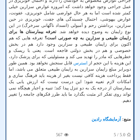
جراحی عوارض مخصوص به خودشان را دارند و احتمال خونریزی در
عمل جراحی وجود خواهد داشت که امروزه عوارض سزارین خیلی
کمتر شده است اما به هر حال عوارضی شامل خونریزی، عفونت،
عوارض بیهوشی، احتمال چسبندگی های جفت، خونریزی در حین
سزارین، برداشتن رحم و آمبولی (انسداد ناگهانی سرخرگ) در این
نوع زایمان به وضوح دیده خواهد شد.
تعرفه بیمارستان ها برای
زایمان طبیعی و سزارین به چه صورتی است؟
تعرفه هایی که هم
اکنون برای زایمان طبیعی و سزارین وجود دارد هم در بخش
خصوصی و هم در بخش دولتی فاجعه است. یعنی با ریسک و
خطرهایی که مادر را تهدید می کند و مسئولیتی که برای پزشک دارد،
این هزینه با این حجم از
استرس
قابل سنجش نخواهد بود. همین طور
دوبرابر مبلغ زایمان سزارین به زایمان طبیعی متعلق می باشد، اما
فقط پرداخت هزینه کافی نیست بغیر از هزینه باید فرهنگ سازی و
امکانات لازم تعبیه شود؛ این درست نیست که ارزش یابی یک
بیمارستان از درجه یک به دو تنزل پیدا کند؛ تنبیه و اجبار هیچگاه نمی
تواند روی تفکر اثر مثبت بگذارد ما باید طرز فکرهای جامعه را تغییر
دهیم.
منبع:
آزمایشگاه رادین
567
/ 5
5.0