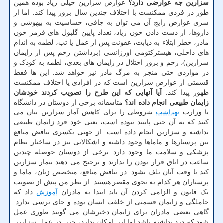
سزارین چه عوارضی دارد؟
عوارض سزارین خیلی زیاد بوده همین
طور در فردی ممکنست با اختلاف چندین سال بروز پیدا کند. اما از
سری عوارض رایج آن می توان به چاقی، حساسیت به بیهوشی و
داروها، از دست دادن خون زیاد، تعداد پایین گلبول های قرمز خون
مادر، خطر ابتلاء به دیابت، عفونت پس از عمل یا تب، لطمه به اندام
های داخلی، هیسترکتومی اورژانسی (برداشتن رحم پس از زایمان
سزارین)، زخم و بروز اختلال در زایمان های بعدی، لطمه به کودک و
در مواردی حتی منجر به مرگ مادر نیز خواهد شد. این ها فقط
قسمتی از عوارض سزارین است که در افرادی یا اختلاف ممکنست
ظهور پیدا کند.
آیا آنهایی که این طرح را تصویب کردند خودشان
زایمان طبیعی انجام داده اند؟
متاسفانه برخی از دوستان در دانشگاه
یا وزارت
بهداشت
شروطی را برای کاهش آمار سزارین بیان می
کنند که به آن حتی پایبند نبوده است، یعنی خود فرد زایمان طبیعی
نداشته و سزارین انجام داده است. از جهتی یکسری تناقض منافع
بین پرستارها و ماماها وجود داشته و اشکالاتی نیز در ساختار نظام
پزشکی و سلامت ما وجود دارد. برخی از دوستان حوصله چندین
ساعت در اتاق فرار بودن را ندارند و ترجیح می دهند بیمار سزارین
کند تا وقت آنان تلف نشود. در تناقض منافع، متخصص زنان، ماما و
پرستاران هر کدام به نحوی مقصر هستند. از نظر من پیش از تصویب
یک قانون و الزامی کردن آن باید ابتدا به مادران
آموزش
داد که
حاملگی و زایمان قسمتی از خلقت انسان بوده و جای ترسی ندارد.
گاهی بعضی مادران برای زایمان دخترشان می گویند طوری عمل
شود که درد نداشته باشد اما این امکان ندارد، حتی در عمل سزارین