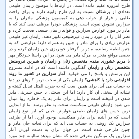
طرح امروزه عقیم مانده است. در ارتباط با موضوع زایمان طبیعی
تعدادی از پزشکان نسبت به این طرح زاویه دارند و برای راحت
طلبی و فرار از جواب دهی به کمیسیون پزشکی مادران را به
سزارین تشویق نموده است. پزشکان خودرا موظف نمی کنند که با
مادر در مورد عوارض سزارین و فواید زایمان طبیعی صحبت کرده و
نظر آنان را در مورد زایمان غیرطبیعی تغییر دهند. زایمان غیر طبیعی
عوارض زیادی را برای مادر و جنین به همراه دارد؛ عوارضی که به
جنین لطمه رسانده، مادر را گرفتار خونریزی حین زایمان کرده و در
بعضی مواقع منجر به مرگ مادر می شود. در این راستا خبرنگار مهر
با
مریم عشوری مقدم متخصص زنان و زایمان و شیرین نیرومنش
متخصص زنان و زایمان
گفتگویی داشته است که در ادامه مشروح
این پرسش و پاسخ را می خوانید.
آمار سزارین در کشور ما روند
افزایشی دارد یا کاهشی؟
زایمان یکی از سخت ترین کارهای در دنیا
به حساب می آید، برای همین است که به ضرب المثل تبدیل گشته و
نشانه از سختی آن کار دارد؛ اما این سختی با حس شیرینی مادر
شدن در آمیخته است و زایمان برای مادر به یک خاطره زیبا مبدل
می شود. زایمان طبیعی ممکنست سخت به نظر برسد اما از ابتدایی
ترین حسن های زایمان طبیعی عوارض خیلی کم این نوع زایمان
است که در آینده برای مادر ممکنست بوجود آورد، اما از طرفی
سزارین یک روشی به حساب می آید که برای نجات جان مادر و
جنین طراحی شده است. در جهان برای به دست آوردن آمار
سزارین یک میانگین معرفی شده که نشان میدهد سالیانه چند مورد