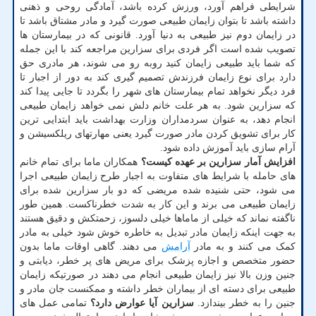
شرایطی فراهم آورد، ورزش کرده باشد، آمادگی روحی و ذهنی
داشته باشد تا بتوان زایمان طبیعی صورت گیرد و مادر مشتاق باشد تا
در زایمان دوم نیز طبیعی به دنیا آورد. قانونی که در بیمارستان ها
تصویب شده است اگر فردی برای سزارین مراجعه کند با این جمله
که شما باید طبیعی زایمان کنید روبه رو می شوند، هر مادری حق
دارد برای نوع زایمان فرزندش تصمیم گیری کند به دور از اجبار تا
فرد دیگر نخواهد تمام بیمارستان های شهر را بگردد تا جایی پیدا کند
که سزارین شود. به هر علت خانم دلش نمی خواهد زایمان طبیعی
انجام دهد، به عنوان سردمداران وزارت بهداشت باید ابتدایی ترین
کار برای تشویق کردن مادر صورت گیرد یعنی مهارتهای ریلکسیشن و
آرام سازی باید آموزش داده شود.
افزایش آمار سزارین بر عهده کیست؟
همکاران ماما برای تمام خانم
های حامله با شرایط های متفاوت به اجبار طرح زایمان طبیعی اجرا
می شود، حتی شنیده شده مریضی که دو بار سزارین شده برای
زایمان طبیعی می برند و این کار به شدت خطرناکست. همین طور
ناگفته نماند که خیلی از ماماها خیلی دلسوز، زحمتکش و دقیق هستند
به جهت اینکه زایمان مادر تبدیل به خاطره خوش شود خیلی به مادر
کمک می کنند و به مادر
آرامش
می دهند. گاهی اوقات ماما بدون
حضور متخصص و اجازه پزشک برای مریض های پر خطر، دیابتی و
جنین وزن بالا نیز زایمان طبیعی انجام می دهند در صورتیکه زایمان
طبیعی برای دسته ای از بیماران خطر داشته و ممکنست جان مادر و
جنین را به خطر بیندازد.
سزارین آیا عوارض دارد؟
تمامی عمل های