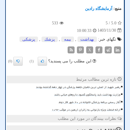
منبع:
آزمایشگاه رادین
533
/ 5
5.0
1403/11/30
10:00:33
تگهای خبر:
بهداشت
,
بیمه
,
پزشك
,
پزشكی
X
این مطلب را می پسندید؟
(0)
(1)
تازه ترین مطالب مرتبط
رهبر شهید از اصلی ترین حامیان جامعه پزشکی در چهار دهه گذشته بودند
وزارت بهداشت باید پاسخگوی کمبود داروهای حیاتی باشد
آغاز رسمی برنامه پزشکی خانواده در ۲۰ شهر فاز دوم
ارائه خدمات ویژه بازتوانی به زائران اربعین در موکب ۱۰۹۲
نظرات بینندگان در مورد این مطلب