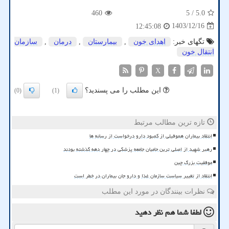
460
/ 5
5.0
1403/12/16
12:45:08
تگهای خبر:
اهدای خون
,
بیمارستان
,
درمان
,
سازمان
انتقال خون
X
این مطلب را می پسندید؟
(0)
(1)
تازه ترین مطالب مرتبط
انتقاد بیماران هموفیلی از کمبود دارو درخواست از رسانه ها
رهبر شهید از اصلی ترین حامیان جامعه پزشکی در چهار دهه گذشته بودند
موفقیت بزرگ چین
انتقاد از تغییر سیاست سازمان غذا و دارو جان بیماران در خطر است
نظرات بینندگان در مورد این مطلب
لطفا شما هم
نظر دهید