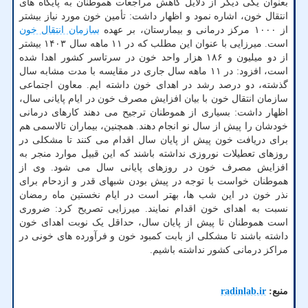
بعنوان یکی دیگر از دلایل کاهش مراجعات هموطنان به پایگاه های
انتقال خون، اشاره نمود و اظهار داشت: تأمین خون مورد نیاز بیشتر
از ۱۰۰۰ مرکز درمانی و بیمارستان، بر عهده
سازمان انتقال خون
است. میرزایی با عنوان این مطلب که در ۱۱ ماهه سال ۱۴۰۳ بیشتر
از دو میلیون و ۱۸۶ هزار واحد خون در سرتاسر کشور اهدا شده
است، افزود: در ۱۱ ماهه سال جاری در مقایسه با مدت مشابه سال
گذشته، دو درصد رشد در اهدای خون داشته ایم. معاون اجتماعی
سازمان انتقال خون با بیان افزایش مصرف خون در ایام پایانی سال،
اظهار داشت: بسیاری از هموطنان ترجیح می دهند کارهای درمانی
خودشان را پیش از سال نو انجام دهند. همچنین، بیماران تالاسمی هم
برای دریافت خون پیش از پایان سال اقدام می کنند تا مشکلی در
روزهای تعطیلات نوروزی نداشته باشند که این قبیل موارد منجر به
افزایش مصرف خون در روزهای پایانی سال می شود. وی از
هموطنان خواست با توجه در پیش بودن شبهای قدر و ازدحام برای
نذر خون در این شب ها، بهتر است در ایام نخستین ماه رمضان
نسبت به اهدای خون اقدام نمایند. میرزایی تصریح کرد: ضروری
است هموطنان تا پیش از پایان سال، حداقل یک نوبت اهدای خون
داشته باشند تا مشکلی از بابت کمبود خون و فرآورده های خونی در
مراکز درمانی کشور نداشته باشیم.
منبع:
radinlab.ir