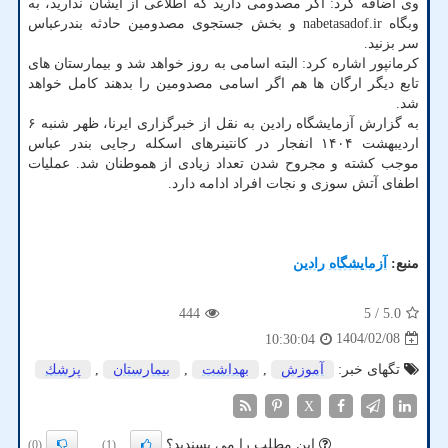
وی اضافه کرد: اگر مصدومی دارید که اطلاعی از ایشان ندارید، به
وبگاه nabetasadof.ir و بخش جستجوی مصدومین حادثه بندرعباس
سر بزنید.
کرمانپور اشاره کرد: البته اسامی به روز خواهد شد و بیمارستان های
تابع دیگر ارگان ها هم اگر اسامی مصدومین را بدهند کامل خواهد
شد.
به گزارش آزمایشگاه رادین به نقل از خبرگزاری ایرنا، ظهر شنبه ۶
اردیبهشت ۱۴۰۴ انفجار در کانتینرهای اسکله رجایی بندر عباس
موجب کشته و مجروح شدن تعداد زیادی از هموطنان شد. عملیات
اطفای آتش سوزی و نجات افراد ادامه دارد.
منبع:
آزمایشگاه رادین
444
/ 5
5.0
1404/02/08
10:30:04
تگهای خبر:
آموزش
,
بهداشت
,
بیمارستان
,
پزشك
X
این مطلب را می پسندید؟
(0)
(1)