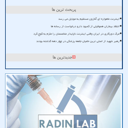
پربحث ترین ها
اینترنت ماهواره ای آمازون مستقیم به موبایل می رسد
انتقاد بیماران هموفیلی از کمبود دارو درخواست از رسانه ها
مرگ دورکاری در ایران وقتی اینترنت ناپایدار متخصصان را ملزم به کوچ کرد
رهبر شهید از اصلی ترین حامیان جامعه پزشکی در چهار دهه گذشته بودند
جدیدترین ها