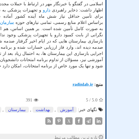
اسلامی در گفتگو با خبرنگار مهر در ارتباط با حملات مجد
اظهار داشت: ذخایر راهبردی
دارو
و تجهیزات پزشکی به 
برای تأمین حداقل نیاز شش ماه آینده کشور آماده
براساس اعلام منابع رسمی، تمامی نیازهای حوزه
سازمان غ
به صورت کامل تأمین شده است. بر همین اساس، هم اک
نگرانی از بابت کمبود دارو یا تجهیزات پزشکی وجود ندار
بازسازی بیمارستان هایی که در ایام اخیر گرفتار صدمه 
صدمه دیده اند، وارد فاز ارزیابی خسارات شده و برنام
اجرایی بازسازی این بیمارستان ها، به احتمال زیاد بعد از 
آموزشی نیز، مسؤلان از تداوم برنامه امتحانات دانشجویان
شود و تنها یک مورد خاص از برنامه امتحانات، امکان دارد حدا
منبع:
radinlab.ir
391
/ 5
5.0
تگهای خبر:
آموزش
,
بهداشت
,
بیمارستان
,
X
تازه ترین مطالب مرتبط