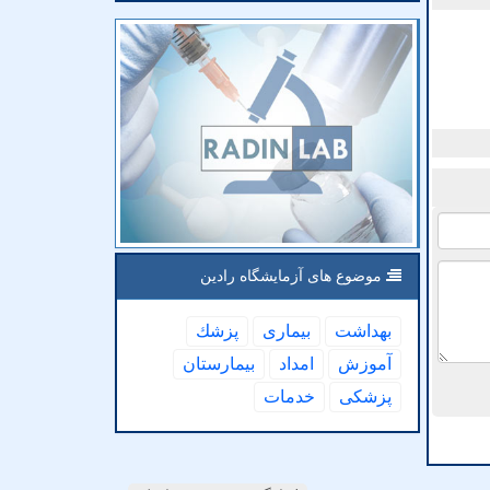
موضوع های آزمایشگاه رادین
بهداشت
بیماری
پزشك
آموزش
امداد
بیمارستان
پزشكی
خدمات