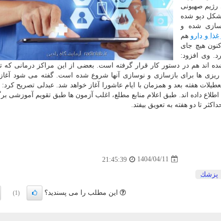
د رژیم صهیونی
شکل دپو شده
 سازی شده و
ذا و دارو
هم
نون هیچ جای
د. وی افزود:
شده اند هم در دستور کار قرار گرفته است. بعضی از این مراکز درمانی که ت
ه ریزی ها برای بازسازی و نوسازی آنها شروع شده است. گفته می شود آغاز
تعطیلات هفته بعد و همزمان با ایام عاشورا آغاز خواهد شد. عبدلی تصریح کرد: 
 اطلاع داده اند. طبق اعلام منابع مطلع، اغلب آزمون ها طبق تقویم آموزشی بر
کثر تا دو هفته به تعویق بیفتد.
1404/04/11
21:45:39
پزشك
این مطلب را می پسندید؟
(1)