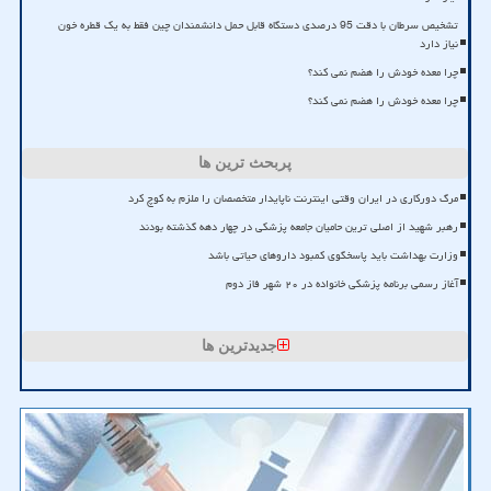
تشخیص سرطان با دقت 95 درصدی دستگاه قابل حمل دانشمندان چین فقط به یک قطره خون
نیاز دارد
چرا معده خودش را هضم نمی کند؟
چرا معده خودش را هضم نمی کند؟
پربحث ترین ها
مرگ دورکاری در ایران وقتی اینترنت ناپایدار متخصصان را ملزم به کوچ کرد
رهبر شهید از اصلی ترین حامیان جامعه پزشکی در چهار دهه گذشته بودند
وزارت بهداشت باید پاسخگوی کمبود داروهای حیاتی باشد
آغاز رسمی برنامه پزشکی خانواده در ۲۰ شهر فاز دوم
جدیدترین ها