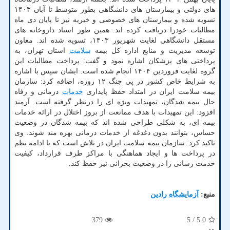
های دولتی و بیمارستان های دانشگاهی بطور متوسط تا آبان ۱۴۰۳
تسویه شده و بیمارستان های خصوصی و خیریه نیز تا پایان دی ماه
مطالبات خودرا دریافت کرده اند. همین طور اسناد داروخانه های
مستقل دانشگاهی لغایت شهریور ۱۴۰۳، تسویه شده اند. معاون
توسعه مدیریت و منابع اداره کل بیمه
سلامت
استان تهران، به
پرداختی های پزشکان اشاره نمود و گفت: پرداخت مطالبات این
گروه لغایت فروردین ۱۴۰۴ انجام شده است. ایشان سپس با اشاره
به شرایط خاص کشور در پی جنگ ۱۲ روزه، اضافه کرد: سازمان
بیمه سلامت ایران در امتداد حفظ پایداری
خدمات
درمانی و رفاه
حال بیمه شدگان، تمهیدات ویژه ای را درنظر گرفته است. آرمند
افزود: این تمهیدات با هدف ممانعت از بروز اختلال در ارائه خدمات
بیمه ای، به شکلی طراحی شده اند که بیمه شدگان در وضعیت
حساس، بتوانند بدون دغدغه از خدمات درمانی بهره مند شوند. وی
تاکید کرد: سازمان بیمه سلامت ایران در تلاش است که با ادامه نظم
در پرداخت ها و ایجاد هماهنگی با مراکز طرف قرارداد، کیفیت
خدمت رسانی را در وضعیت بحرانی نیز حفظ کند.
منبع:
آزمایشگاه رادین
379
/ 5
5.0