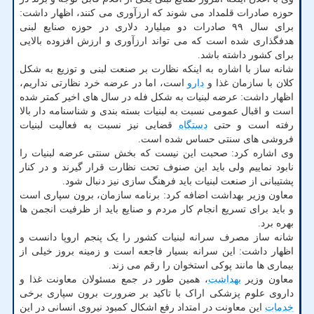
حوزه صادرات قلمداد می شوند که ارزآوری می کنند، اظهار داشت:
برای سال ۹۹ صادرات دو میلیارد دلاری در حوزه صنایع لبنی
هدفگذاری شده است که می تواند ارزآوری و ارزش افزوده بالایی
برای کشور داشته باشد.
شانه ساز با اشاره به اینکه نظارت بر صنعت لبنی و توزیع به شکل
کلان با سازمان غذا و
دارو
است، اما در عرضه خرد نظارتی نداریم،
اظهار داشت: عرضه لبنیات به شکل فله در سال های اخیر کمتر شده
است و اقبال عمومی نسبت به لبنیات بسته بندی و شناسنامه دار بالا
رفته است و حتی
دستگاه
قضایی نیز نسبت به فعالیت لبنیات
فروشی های سنتی حساس شده است.
وی اشاره کرد: صحبت این نیست که بخش سنتی عرضه لبنیات را
نابود نماییم ولی باید این صنوف تحت نظارت قرار گیرند و در کنار
پشتیبانی از صنعت لبنیات باید فرهنگ سازی نیز دنبال شود.
معاون وزیر بهداشت اضافه کرد: برنامه سازمان، برون سپاری است
و باید برای تسریع انجام کار مردم و صنایع باید از ظرفیت انجمن ها
بهره برد.
شانه ساز مصرف سرانه لبنیات کشور را یک پنجم اروپا دانست و
اظهار داشت: این سرانه بسیار فاجعه است و زمینه بروز خیلی از
بیماری ها مانند پوکی استخوان را رقم می زند.
معاون وزیر
بهداشت
، همین طور در جمع مسئولان معاونت غذا و
داروی علوم پزشکی اراک با تاکید بر ضرورت برون سپاری برخی
خدمات
این معاونت در امتداد رفع اشکال کمبود نیروی انسانی در این