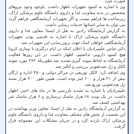
صورت گیرد.
وی با اشاره به کمبود تجهیزات اظهار داشت: باوجود وجود نیروهای
متخصص در بدنه معاونت غذا و داروی دانشگاه علوم پزشکی اراک،
زیرساخت ها فراهم نیست و اگر تجهیزات آزمایشگاهی فراهم گردد
می توان به سایر استانها خدمات رسانی داشت.
به گزارش آزمایشگاه رادین به نقل از ایسنا؛ معاون غذا و داروی
دانشگاه علوم پزشکی اراک با اشاره به قدیمی بودن تجهیزات
آزمایشگاهی خواهان کمک جهت بروزرسانی این تجهیزات شد.
دکتر عباس علیمرادیان با اعلان اینکه در ایام درگیری با بیماری کرونا
هیچ کمبود دارویی نداشتیم، اظهار داشت: در این روزها فعالیت
آزمایشگاه به لحاظ نمونه گیری تشدید شد بطوریکه ۲۷۲ مورد نمونه
الکل و ژل ضدعفونی بررسی و آنالیز شد.
وی اضافه کرد: الکل توزیعی در مراکز دولتی و ۴۵۰ اداره و ارگان
بیش از ۲۱ هزار و ۶۰۰ لیتر بوده است، همین طور ۳۰۰ هزار بسته
ژل ضدعفونی توزیع شد.
علیمرادیان با اشاره به تشدید بازرسی ها در ماه های اخیر، اظهار
داشت: در یک نوبت ۶۸ هزار ماسک پرستاری و ۶ هزار ماسک غیر
بهداشتی کشف شد.
به گزارش آزمایشگاه رادین به نقل از ایسنا، معاون وزیر بهداشت در
این نشست از بخش های مختلف معاونت غذا و داروی دانشگاه علوم
پزشکی اراک بازدید کرد و در جریان مشکلات این مجموعه قرار
گرفت.