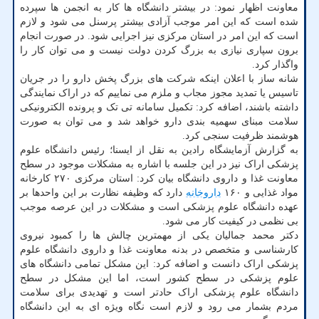
معاونت اظهار نمود: در بیشتر دانشگاه ها کار به انجمن ها سپرده
شده است که این امر موجب آزادی بیشتر پرسنل می شود و لازم
است که این امر در استان مرکزی نیز اجرایی شود. در صورت انجام
برون سپاری نیازی به بزرگ کردن دولت نیست و می توان کار را
واگذار کرد.
شانه ساز با اعلان اینکه شرکت های بزرگ پخش دارو را در جریان
تاسیس یا تمدید مجوز مجاب و ملزم می نماییم که در اراک نمایندگی
داشته باشند، اضافه کرد: تکمیل سامانه تی تک و پرونده الکترونیکی
سلامت مبنای سهمیه بندی دارو خواهد شد و می توان به صورت
هوشمند ظرفیت سنجی کرد.
به گزارش آزمایشگاه رادین به نقل از ایسنا؛ رئیس دانشگاه علوم
پزشکی اراک نیز در این جلسه با اشاره به مشکلات موجود در سطح
معاونت غذا و داروی دانشگاه بیان کرد: استان مرکزی ۲۷۰ کارخانه
مواد غذایی و ۱۶۰
داروخانه
دارد که وظیفه نظارت بر این واحدها بر
عهده دانشگاه علوم پزشکی است و مشکلات در این عرصه موجب
بی نظمی در کیفیت کار می شود.
دکتر محمد جمالیان یکی از مهمترین چالش ها را کمبود نیروی
کارشناسی و متخصص در بدنه معاونت غذا و داروی دانشگاه علوم
پزشکی اراک دانست و اضافه کرد: این مشکل تمامی دانشگاه های
علوم پزشکی در سطح کشور است، اما این مشکل در سطح
دانشگاه علوم پزشکی اراک حادتر است و تهدیدی برای سلامت
مردم بشمار می رود و لازم است نگاه ویژه ای به این دانشگاه