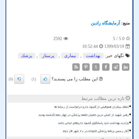
منبع:
آزمایشگاه رادین
2592
/ 5
5.0
1399/03/19
10:52:44
تگهای خبر:
بهداشت
,
بیماری
,
پرستار
,
پزشك
X
این مطلب را می پسندید؟
(0)
(1)
تازه ترین مطالب مرتبط
انتقاد بیماران هموفیلی از کمبود دارو درخواست از رسانه ها
رهبر شهید از اصلی ترین حامیان جامعه پزشکی در چهار دهه گذشته بودند
وزارت بهداشت باید پاسخگوی کمبود داروهای حیاتی باشد
آغاز رسمی برنامه پزشکی خانواده در ۲۰ شهر فاز دوم