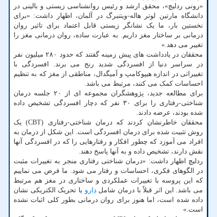
«رونی ردلیچ»، محقق ارشد و رئیس روانشناسی زیستی و بالینی در
دانشگاه مارتین لوتر هاله-ویتنبرگ در آلمان، اظهار داشت: «برای
نخستین بار، ما یک نشانگر زیستی قابل اعتماد برای تاثیر روان
درمانی بر ساختار مغز داریم. به عبارت ساده، روان درمانی مغز را
تغییر می دهد.»
محققان در یادداشت های پیش زمینه گفتند که حدود ۲۸۰ میلیون نفر
در سراسر دنیا از افسردگی شدید رنج می برند. افسردگی با
تغییراتی در اندازه هیپوکامپ و آمیگدال، مناطقی از مغز که به تنظیم
احساسات کمک می کنند، مرتبط می باشد.
برای مطالعه جدید، پژوهشگران مجموعه ای از ۲۰ جلسه درمان
شناختی-رفتاری را برای ۳۰ نفر که دچار افسردگی تشخیص داده
شده بودند، عرضه دادند.
محققان خاطرنشان کردند که درمان شناختی-رفتاری (CBT) یک
روش تثبیت شده برای درمان افسردگی است. این شکل از درمان به
افراد می آموزد که چطور افکار و رفتارهایی را که در افسردگی آنها
نقش دارند، تشخیص داده و به آنها پاسخ دهند.
ردلیچ اظهار داشت: «درمان شناختی رفتاری منجر به تغییرات مثبت
در الگوهای فکری، احساسات و رفتار می شود. ما فرض می نماییم
که این پروسه با تغییرات عملکردی و ساختاری در مغز هم مرتبط
می باشد. این اثر قبلاً با درمان شامل
دارو
یا تحریک الکتریکی نشان
داده شده است، اما هنوز برای روان درمانی بطور کلی اثبات نشده
است.»