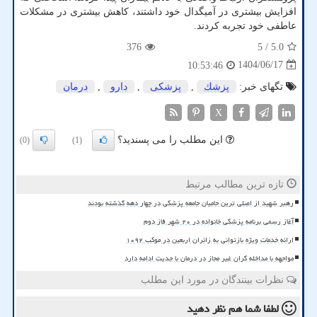
افزایش بیشتری در آمیگدال خود داشتند، کاهش بیشتری در مشکلات
عاطفی خود تجربه کردند.
376
/ 5
5.0
1404/06/17
10:53:46
تگهای خبر:
پزشك
,
پزشكی
,
دارو
,
درمان
X
این مطلب را می پسندید؟
(0)
(1)
تازه ترین مطالب مرتبط
رهبر شهید از اصلی ترین حامیان جامعه پزشکی در چهار دهه گذشته بودند
آغاز رسمی برنامه پزشکی خانواده در ۲۰ شهر فاز دوم
ارائه خدمات ویژه بازتوانی به زائران اربعین در موکب ۱۰۹۲
مواجهه با مداخله گران غیر مجاز در درمان با جدیت ادامه دارد
نظرات بینندگان در مورد این مطلب
لطفا شما هم
نظر دهید