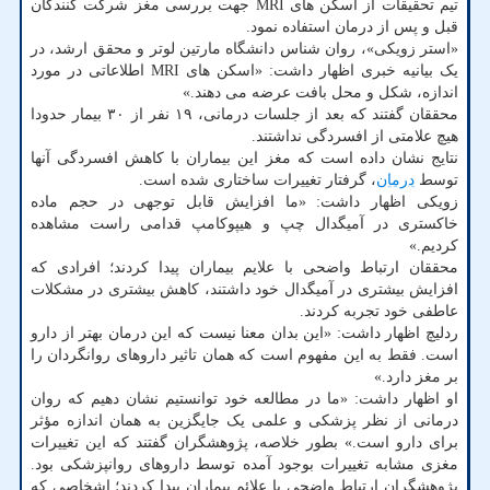
تیم تحقیقات از اسکن های MRI جهت بررسی مغز شرکت کنندگان
قبل و پس از درمان استفاده نمود.
«استر زویکی»، روان شناس دانشگاه مارتین لوتر و محقق ارشد، در
یک بیانیه خبری اظهار داشت: «اسکن های MRI اطلاعاتی در مورد
اندازه، شکل و محل بافت عرضه می دهند.»
محققان گفتند که بعد از جلسات درمانی، ۱۹ نفر از ۳۰ بیمار حدودا
هیچ علامتی از افسردگی نداشتند.
نتایج نشان داده است که مغز این بیماران با کاهش افسردگی آنها
توسط
درمان
، گرفتار تغییرات ساختاری شده است.
زویکی اظهار داشت: «ما افزایش قابل توجهی در حجم ماده
خاکستری در آمیگدال چپ و هیپوکامپ قدامی راست مشاهده
کردیم.»
محققان ارتباط واضحی با علایم بیماران پیدا کردند؛ افرادی که
افزایش بیشتری در آمیگدال خود داشتند، کاهش بیشتری در مشکلات
عاطفی خود تجربه کردند.
ردلیچ اظهار داشت: «این بدان معنا نیست که این درمان بهتر از دارو
است. فقط به این مفهوم است که همان تاثیر داروهای روانگردان را
بر مغز دارد.»
او اظهار داشت: «ما در مطالعه خود توانستیم نشان دهیم که روان
درمانی از نظر پزشکی و علمی یک جایگزین به همان اندازه مؤثر
برای دارو است.» بطور خلاصه، پژوهشگران گفتند که این تغییرات
مغزی مشابه تغییرات بوجود آمده توسط داروهای روانپزشکی بود.
پژوهشگران ارتباط واضحی با علائم بیماران پیدا کردند؛ اشخاصی که