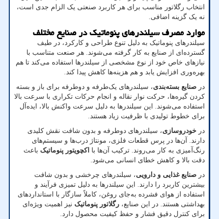
انتخاب رگلاتور مناسب برای هر کاربرد صنعتی یک الزام جدی است،
نه یک گزینه اضافی
.
موارد مصرف سیلندرهای پنوماتیک در صنایع مختلف
سیلندرهای پنوماتیک به دلیل تنوع طراحی و کارکرد، در طیف
گسترده‌ای از صنایع به کار گرفته می‌شوند. هر صنعت متناسب با
نیازهای خاص خود از نوع مشخصی از سیلندرها استفاده می‌کند تا هم
بهره‌وری افزایش یابد و هم هزینه‌ها کاهش پیدا کند
.
در
صنایع بسته‌بندی
، سیلندرهای یک‌طرفه و دوطرفه برای باز و بسته
کردن گیره‌ها، حرکت نوار نقاله و انجام حرکات تکراری با سرعت بالا
استفاده می‌شوند. این سیلندرها به دلیل سرعت واکنش بالا، ایده‌آل
برای خطوط تولیدی با ظرفیت زیاد هستند
.
در
خودروسازی
، سیلندرهای دوطرفه و بدون شافت نقش کلیدی
دارند. آن‌ها در پرس قطعات فلزی، مونتاژ درب‌ها و سیستم‌های
رنگ‌آمیزی به کار می‌روند. ترکیب آن‌ها با
اکچویتور پنوماتیک
باعث
دقت بالا و کاهش خطای انسانی می‌شود
.
در
صنایع غذایی و دارویی
، سیلندرهای چرخشی و بدون شافت
بیشترین کاربرد را دارند. این سیلندرها به دلیل تمیزی فرآیند و
استفاده از هوای فشرده به‌جای روغن، کاملاً سازگار با استانداردهای
بهداشتی هستند. در این صنایع،
رگلاتور پنوماتیک
نیز اهمیت ویژه‌ای
برای کنترل دقیق فشار و حفظ کیفیت محصول دارد
.