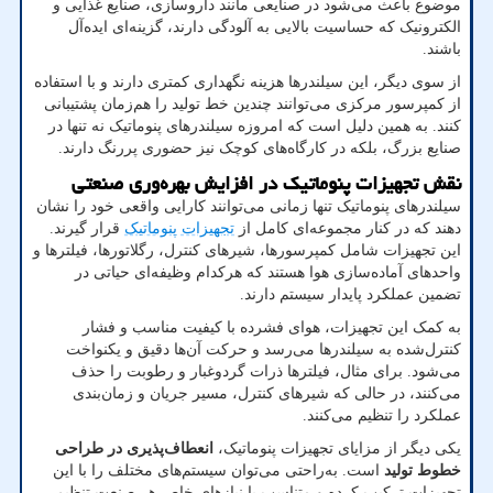
موضوع باعث می‌شود در صنایعی مانند داروسازی، صنایع غذایی و
الکترونیک که حساسیت بالایی به آلودگی دارند، گزینه‌ای ایده‌آل
باشند
.
از سوی دیگر، این سیلندرها هزینه نگهداری کمتری دارند و با استفاده
از کمپرسور مرکزی می‌توانند چندین خط تولید را هم‌زمان پشتیبانی
کنند. به همین دلیل است که امروزه سیلندرهای پنوماتیک نه تنها در
صنایع بزرگ، بلکه در کارگاه‌های کوچک نیز حضوری پررنگ دارند
.
نقش تجهیزات پنوماتیک در افزایش بهره‌وری صنعتی
سیلندرهای پنوماتیک تنها زمانی می‌توانند کارایی واقعی خود را نشان
دهند که در کنار مجموعه‌ای کامل از
تجهیزات پنوماتیک
قرار گیرند.
این تجهیزات شامل کمپرسورها، شیرهای کنترل، رگلاتورها، فیلترها و
واحدهای آماده‌سازی هوا هستند که هرکدام وظیفه‌ای حیاتی در
تضمین عملکرد پایدار سیستم دارند.
به کمک این تجهیزات، هوای فشرده با کیفیت مناسب و فشار
کنترل‌شده به سیلندرها می‌رسد و حرکت آن‌ها دقیق و یکنواخت
می‌شود. برای مثال، فیلترها ذرات گردوغبار و رطوبت را حذف
می‌کنند، در حالی که شیرهای کنترل، مسیر جریان و زمان‌بندی
عملکرد را تنظیم می‌کنند
.
یکی دیگر از مزایای تجهیزات پنوماتیک،
انعطاف‌پذیری در طراحی
خطوط تولید
است. به‌راحتی می‌توان سیستم‌های مختلف را با این
تجهیزات ترکیب کرده و متناسب با نیازهای خاص هر صنعت تنظیم