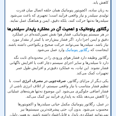
کاهش یابد
.
به زبان ساده، اکچویتور پنوماتیک همان حلقه اتصال میان قدرت
تولیدی سیلندر و نیاز واقعی فرآیند است؛ تجهیزی که باعث می‌شود
سیلندرها نه‌تنها حرکت کنند، بلکه دقیق، ایمن و هماهنگ عمل نمایند
.
رگلاتور پنوماتیک و اهمیت آن در عملکرد پایدار سیلندرها
در هر سیستم پنوماتیکی، فشار هوا نقش تعیین‌کننده‌ای در عملکرد
دقیق و ایمن اجزا دارد. اگر فشار بیش‌ازحد یا کمتر از مقدار مورد
نیاز باشد، سیلندرها نمی‌توانند حرکت صحیح و یکنواختی داشته باشند.
اینجاست که
رگلاتور پنوماتیک
وارد عمل می‌شود.
رگلاتور وظیفه دارد فشار هوای ورودی را در محدوده‌ای ثابت نگه
دارد تا سیلندرها و سایر اجزای سیستم دچار افت یا افزایش ناگهانی
فشار نشوند. این ثبات، به عملکرد دقیق‌تر و افزایش طول عمر
تجهیزات کمک می‌کند
.
یکی دیگر از مزایای رگلاتور،
صرفه‌جویی در مصرف انرژی
است. با
تنظیم فشار متناسب با نیاز واقعی سیستم، از اتلاف انرژی ناشی از
فشار اضافی جلوگیری می‌شود. این موضوع نه‌تنها هزینه‌های عملیاتی
را کاهش می‌دهد بلکه به پایداری فرآیند نیز کمک می‌کند
.
در عمل، رگلاتور پنوماتیک مکمل حیاتی سیلندرها و اکچویتورها
محسوب می‌شود. بدون آن، حتی پیشرفته‌ترین سیستم‌ها نیز
نمی‌توانند عملکردی پایدار و قابل‌اعتماد داشته باشند. به همین دلیل،