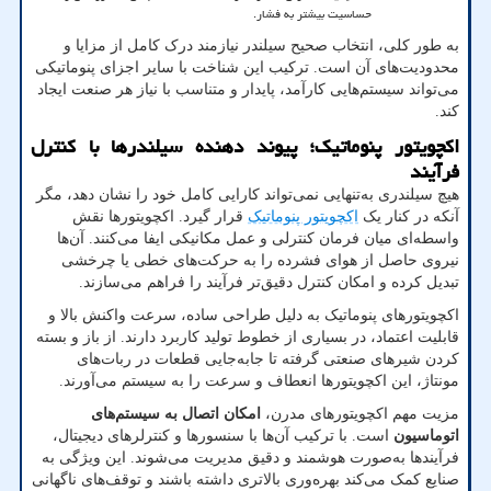
حساسیت بیشتر به فشار
.
به طور کلی، انتخاب صحیح سیلندر نیازمند درک کامل از مزایا و
محدودیت‌های آن است. ترکیب این شناخت با سایر اجزای پنوماتیکی
می‌تواند سیستم‌هایی کارآمد، پایدار و متناسب با نیاز هر صنعت ایجاد
کند
.
اکچویتور پنوماتیک؛ پیوند دهنده سیلندرها با کنترل
فرآیند
هیچ سیلندری به‌تنهایی نمی‌تواند کارایی کامل خود را نشان دهد، مگر
آنکه در کنار یک
اکچویتور پنوماتیک
قرار گیرد. اکچویتورها نقش
واسطه‌ای میان فرمان کنترلی و عمل مکانیکی ایفا می‌کنند. آن‌ها
نیروی حاصل از هوای فشرده را به حرکت‌های خطی یا چرخشی
تبدیل کرده و امکان کنترل دقیق‌تر فرآیند را فراهم می‌سازند.
اکچویتورهای پنوماتیک به دلیل طراحی ساده، سرعت واکنش بالا و
قابلیت اعتماد، در بسیاری از خطوط تولید کاربرد دارند. از باز و بسته
کردن شیرهای صنعتی گرفته تا جابه‌جایی قطعات در ربات‌های
مونتاژ، این اکچویتورها انعطاف و سرعت را به سیستم می‌آورند
.
مزیت مهم اکچویتورهای مدرن،
امکان اتصال به سیستم‌های
اتوماسیون
است. با ترکیب آن‌ها با سنسورها و کنترلرهای دیجیتال،
فرآیندها به‌صورت هوشمند و دقیق مدیریت می‌شوند. این ویژگی به
صنایع کمک می‌کند بهره‌وری بالاتری داشته باشند و توقف‌های ناگهانی