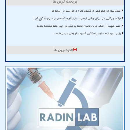
پربحث ترین ها
انتقاد بیماران هموفیلی از کمبود دارو درخواست از رسانه ها
مرگ دورکاری در ایران وقتی اینترنت ناپایدار متخصصان را ملزم به کوچ کرد
رهبر شهید از اصلی ترین حامیان جامعه پزشکی در چهار دهه گذشته بودند
وزارت بهداشت باید پاسخگوی کمبود داروهای حیاتی باشد
جدیدترین ها