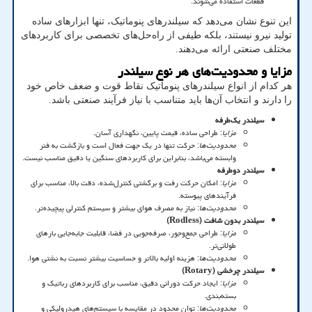
قطعات استفاده می‌شوند
.
این تنوع نشان می‌دهد که سیلندرهای پنوماتیک، تنها ابزارهای ساده
تولید نیرو نیستند، بلکه طیفی از راه‌حل‌های تخصصی برای کاربردهای
مختلف صنعتی ارائه می‌دهند
.
مزایا و محدودیت‌های هر نوع سیلندر
هر کدام از انواع سیلندرهای پنوماتیک نقاط قوت و ضعف خاص خود
را دارند و انتخاب آن‌ها باید متناسب با نیاز فرآیند صنعتی باشد
.
سیلندر یک‌طرفه
مزایا
:
طراحی ساده، قیمت پایین، نگهداری آسان
.
محدودیت‌ها
:
حرکت تنها در یک جهت فعال است و بازگشت به فنر
وابسته می‌باشد، بنابراین برای کاربردهای سنگین یا دقیق مناسب نیست
.
سیلندر دوطرفه
مزایا
:
امکان حرکت رفت و برگشتی کنترل‌شده، دقت بالا، مناسب برای
فرآیندهای پیوسته
.
محدودیت‌ها
:
نیاز به مصرف هوای بیشتر و سیستم کنترلی پیچیده‌تر
.
سیلندر بدون شافت
(Rodless)
مزایا
:
طراحی جمع‌وجور، صرفه‌جویی در فضا، قابلیت جابه‌جایی بارهای
طولانی‌تر
.
محدودیت‌ها
:
هزینه اولیه بالاتر و حساسیت بیشتر نسبت به نشتی هوا
.
سیلندر چرخشی
(Rotary)
مزایا
:
ایجاد حرکت دورانی دقیق، مناسب برای کاربردهای رباتیک و
بسته‌بندی
.
محدودیت‌ها
:
توان محدود در مقایسه با سیستم‌های هیدرولیکی و