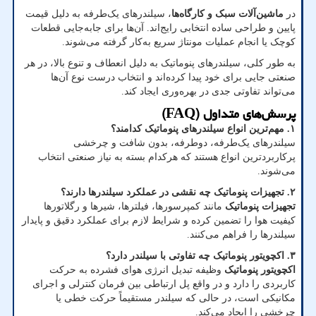
در
ماشین‌آلات سبک و کارگاه‌ها
، سیلندرهای یک‌طرفه به دلیل قیمت
پایین و طراحی ساده انتخابی رایج‌اند. آن‌ها برای جابه‌جایی قطعات
کوچک یا انجام عملیات مونتاژ سریع به‌کار گرفته می‌شوند
.
به طور کلی، سیلندرهای پنوماتیک به دلیل انعطاف و تنوع بالا، در هر
صنعتی جایی برای خود پیدا کرده‌اند و انتخاب درست نوع آن‌ها
می‌تواند تفاوتی جدی در بهره‌وری ایجاد کند
.
پرسش‌های متداول
(FAQ)
۱
.
مهم‌ترین انواع سیلندرهای پنوماتیک کدامند؟
سیلندرهای یک‌طرفه، دوطرفه، بدون شافت و چرخشی
پرکاربردترین انواع هستند که هرکدام بسته به نیاز صنعتی انتخاب
می‌شوند
.
۲
.
تجهیزات پنوماتیک چه نقشی در عملکرد سیلندرها دارند؟
تجهیزات پنوماتیک
مانند کمپرسورها، فیلترها، شیرها و رگلاتورها
کیفیت هوا را تضمین کرده و شرایط لازم برای عملکرد دقیق و پایدار
سیلندرها را فراهم می‌کنند
.
۳
.
اکچویتور پنوماتیک چه تفاوتی با سیلندر دارد؟
اکچویتور پنوماتیک
وظیفه تبدیل انرژی هوای فشرده به حرکت
کاربردی را دارد و در واقع پل ارتباطی بین فرمان کنترلی و اجرای
مکانیکی است، در حالی که سیلندر مستقیماً حرکت خطی یا
چرخشی را ایجاد می‌کند
.