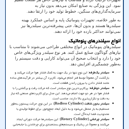
نمود. این ویژگی به صنایع امکان می‌دهد بدون نیاز به
سرمایه‌گذاری‌های سنگین، خطوط تولید خود را ارتقا دهند
.
به طور خلاصه، تجهیزات پنوماتیک پایه و اساس عملکرد بهینه
سیلندرها هستند و بدون آن‌ها، حتی پیشرفته‌ترین سیلندرها نیز
نمی‌توانند حداکثر بازده خود را ارائه دهند
.
انواع سیلندرهای پنوماتیک
سیلندرهای پنوماتیک در انواع مختلفی طراحی می‌شوند تا متناسب با
نیازهای گوناگون صنایع عمل کنند. هر نوع سیلندر ویژگی‌های خاص
خود را دارد و انتخاب صحیح آن می‌تواند کارایی و دقت سیستم را
به‌طور چشمگیری افزایش دهد
.
سیلندر یک‌طرفه
:
این نوع تنها در یک جهت به کمک فشار هوا حرکت می‌کند و
بازگشت آن معمولاً توسط فنر انجام می‌شود. کاربرد آن بیشتر در فرآیندهای ساده
مانند فشار دادن یا بیرون راندن قطعات است
.
سیلندر دوطرفه
:
پرکاربردترین نوع سیلندر است که حرکت رفت و برگشتی را با
فشار هوا در هر دو جهت انجام می‌دهد. این مدل برای کاربردهای صنعتی که نیاز
به دقت و تکرارپذیری بالا دارند، مناسب است
.
سیلندر بدون شافت
(Rodless Cylinder)
:
در این نوع، حرکت پیستون به‌طور
مستقیم به بار منتقل می‌شود و به دلیل ابعاد جمع‌وجور، برای خطوط تولیدی با
محدودیت فضا ایده‌آل است
.
سیلندر چرخشی
(Rotary Cylinder)
:
این سیلندرها حرکت دورانی ایجاد
می‌کنند و معمولاً در رباتیک و سیستم‌های بسته‌بندی برای چرخاندن یا جابه‌جایی