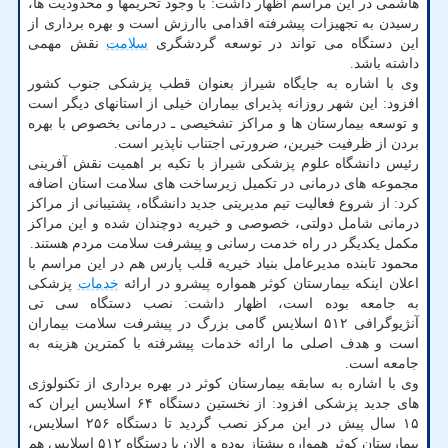
هاشمی در این مراسم اظهار داشت: با وجود تحریمها و محدودیت ها،
رسیدن به تجهیزات پیشرفته اقدامی باارزش است و بهره برداری از
این دستگاه می تواند در توسعه گردشگری
سلامت
نقش مهمی
داشته باشد.
وی با اشاره به جایگاه شیراز بعنوان قطب پزشکی جنوب کشور
افزود: این شهر روزانه پذیرای بیماران خیلی از استانهای دیگر است
و توسعه بیمارستان ها و مراکز تشخیصی ـ درمانی بخصوص با بهره
بردن از ظرفیت خیرین، ضرورتی اجتناب ناپذیر است.
رئیس دانشگاه علوم پزشکی شیراز با تکیه بر اهمیت نقش آفرینی
مجموعه های درمانی در تکمیل زیرساخت های سلامت استان اضافه
کرد: از شروع فعالیت تیم مدیریتی جدید دانشگاه، پشتیبانی از مراکز
درمانی شامل دولتی، خصوصی و خیریه دوچندان شده و این مراکز
مکمل یکدیگر در راه خدمت رسانی و پیشرفت سلامت مردم هستند.
محمود تابنده مدیرعامل بنیاد خیریه قلب پارس هم در این مراسم با
اعلان اینکه بیمارستان کوثر همواره پیشرو در ارائه
خدمات
پزشکی
به جامعه بوده است، اظهار داشت: نصب دستگاه سی تی
آنژیوگرافی ۵۱۲ اسلایس گامی بزرگ در پیشرفت سلامت بیماران
است و هدف اصلی ما ارائه خدمات پیشرفته با کمترین هزینه به
جامعه است.
وی با اشاره به سابقه بیمارستان کوثر در بهره برداری از تکنولوژی
های جدید پزشکی افزود: از نخستین دستگاه ۶۴ اسلایس ایران که
۱۵ سال پیش در این مرکز نصب گردید تا دستگاه ۲۵۶ اسلایس،
بیمارستان کوثر همواره پیشتاز بوده و الان با دستگاه ۵۱۲ اسلایس هم