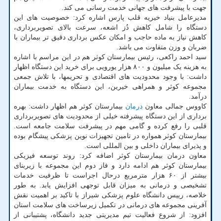
جهت با پیشرفت های جهانی خدمت رسانی می کند.
مدیرعامل بنیاد خیریه قلب پارس اشاره کرد: خصوصیت های این
دستگاه را شامل کاهش دُز اشعه، سرعت بالای تصویربرداری،
کاهش نیاز به ماده حاجب و امکان عکس برداری دقیق تر بیماران با
ضربان و وزن متفاوت می باشد.
سید احمد راکعی، رئیس بیمارستان کوثر هم در این مراسم با اشاره
به هزینه یک میلیون و ۸۰۰ هزار یورویی برای خرید این دستگاه اظهار
داشت: با وجود محدودیت های اقتصادی و تحریمها، با تلاش جمعی
مجموعه کوثر و همراهی خیرین، این دستگاه به خدمت بیماران
درآمد.
کاووس جمالی معاون
درمان
بیمارستان کوثر هم اظهار داشت: بهره
برداری از این دستگاه پیشرفته خیلی از محدودیت های تصویربرداری
قلبی را رفع کرده و گامی مهم در پیشرفت سلامت جامعه است.
بیمارستان کوثر همواره در تامین تجهیزات نوین پزشکی پیشگام بوده
و پذیرای بیماران داخلی و بین المللی است.
معاون درمان بیمارستان کوثر اضافه کرد: روند توسعه فیزیکی
بیمارستان کوثر هم ادامه دارد و فاز دوم این مجموعه با زیربنای
بیشتر از ۶۰ هزار مترمربع درحال اجراست تا ظرفیت خدمات
تشخیصی و درمانی به میزان قابل توجهی افزایش یابد. به طور
خلاصه، رییس دانشگاه علوم پزشکی شیراز با تاکید بر اهمیت نقش
آفرینی مجموعه های درمانی در تکمیل زیرساخت های سلامت استان
افزود: از شروع فعالیت تیم مدیریتی جدید دانشگاه، پشتیبانی از