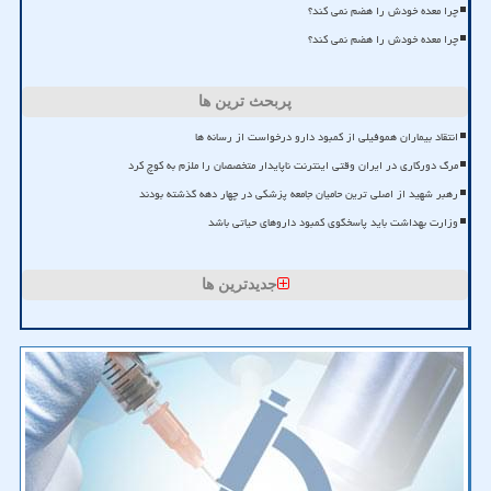
چرا معده خودش را هضم نمی کند؟
چرا معده خودش را هضم نمی کند؟
پربحث ترین ها
انتقاد بیماران هموفیلی از کمبود دارو درخواست از رسانه ها
مرگ دورکاری در ایران وقتی اینترنت ناپایدار متخصصان را ملزم به کوچ کرد
رهبر شهید از اصلی ترین حامیان جامعه پزشکی در چهار دهه گذشته بودند
وزارت بهداشت باید پاسخگوی کمبود داروهای حیاتی باشد
جدیدترین ها