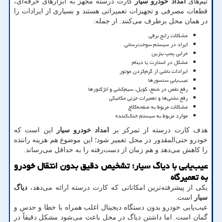
تیم‌های
امداد خودرو سیار
کارت درسته مجهز به ابزارهای حرفه‌ای،
قطعات مصرفی و تجهیزات تعمیراتی هستند و بسیاری از ایرادات را
در همان محل برطرف می‌کنند. از جمله:
مشکلات رایج برقی
ایراد در سیستم سوخت‌رسانی
خرابی پمپ بنزین
مشکل در استارت یا دینام
ایرادات ناشی از گرم‌کردن موتور
عیب‌یابی سنسورها
رفع نقص در شمع، کویل، سیم‌کشی و انژکتورها
رفع نشتی‌ها و تعمیرات جزئی مکانیکی
مشکلات مربوط به صفحه‌کلاچ
موارد مربوط به سیستم خنک‌کننده
هدف کارت درسته از تمرکز بر
امداد خودرو سیار
این است که
خودرو حتی‌المقدور در محل تعمیر شود؛ این موضوع هم هزینه راننده
را کاهش می‌دهد و هم زمان از دست‌رفته را به حداقل می‌رساند.
عیب‌یابی با دیاگ سیار؛ تشخیص دقیق بدون انتقال خودرو
به تعمیرگاه
یکی از پیشرفته‌ترین امکاناتی که کارت درسته ارائه می‌دهد،
دیاگ
سیار
است.
عیب‌یابی خودرو بدون دستگاه دیجیتال اغلب همراه با خطا و حدس و
گمان است. اما داشتن دیاگ در محل باعث می‌شود مشکل دقیقاً در