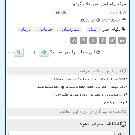
مرکز پیام اورژانس اعلام گردید.
166
/ 5
5.0
1404/09/04
09:39:57
تگهای خبر:
امداد
,
بیمارستان
,
خدمات
,
درمان
X
این مطلب را می پسندید؟
(0)
(1)
تازه ترین مطالب مرتبط
انتقاد بیماران هموفیلی از کمبود دارو درخواست از رسانه ها
رهبر شهید از اصلی ترین حامیان جامعه پزشکی در چهار دهه گذشته بودند
ارائه خدمات ویژه بازتوانی به زائران اربعین در موکب ۱۰۹۲
موفقیت بزرگ چین
نظرات بینندگان در مورد این مطلب
لطفا شما هم
نظر دهید