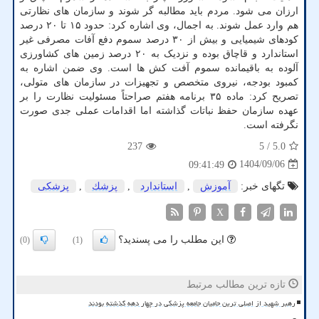
ارزان می شود. مردم باید مطالبه گر شوند و سازمان های نظارتی
هم وارد عمل شوند. به اجمال، وی اشاره کرد: حدود ۱۵ تا ۲۰ درصد
کودهای شیمیایی و بیش از ۳۰ درصد سموم دفع آفات مصرفی غیر
استاندارد و قاچاق بوده و نزدیک به ۲۰ درصد زمین های کشاورزی
آلوده به باقیمانده سموم آفت کش ها است. وی ضمن اشاره به
کمبود بودجه، نیروی متخصص و تجهیزات در سازمان های متولی،
تصریح کرد: ماده ۳۵ برنامه هفتم صراحتاً مسئولیت نظارت را بر
عهده سازمان حفظ نباتات گذاشته اما اقدامات عملی جدی صورت
نگرفته است.
237
/ 5
5.0
1404/09/06
09:41:49
تگهای خبر:
آموزش
,
استاندارد
,
پزشك
,
پزشكی
X
این مطلب را می پسندید؟
(0)
(1)
تازه ترین مطالب مرتبط
رهبر شهید از اصلی ترین حامیان جامعه پزشکی در چهار دهه گذشته بودند