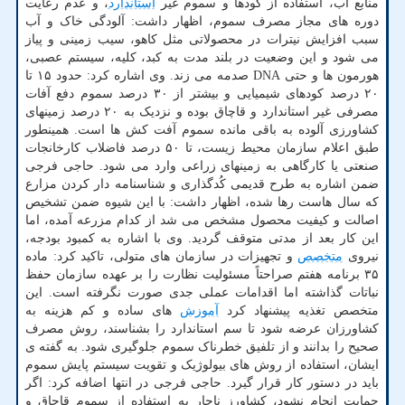
منابع آب، استفاده از کودها و سموم غیر
استاندارد
، و عدم رعایت
دوره های مجاز مصرف سموم، اظهار داشت: آلودگی خاک و آب
سبب افزایش نیترات در محصولاتی مثل کاهو، سیب زمینی و پیاز
می شود و این وضعیت در بلند مدت به کبد، کلیه، سیستم عصبی،
هورمون ها و حتی DNA صدمه می زند. وی اشاره کرد: حدود ۱۵ تا
۲۰ درصد کودهای شیمیایی و بیشتر از ۳۰ درصد سموم دفع آفات
مصرفی غیر استاندارد و قاچاق بوده و نزدیک به ۲۰ درصد زمینهای
کشاورزی آلوده به باقی مانده سموم آفت کش ها است. همینطور
طبق اعلام سازمان محیط زیست، تا ۵۰ درصد فاضلاب کارخانجات
صنعتی یا کارگاهی به زمینهای زراعی وارد می شود. حاجی فرجی
ضمن اشاره به طرح قدیمی کُدگذاری و شناسنامه دار کردن مزارع
که سال هاست رها شده، اظهار داشت: با این شیوه ضمن تشخیص
اصالت و کیفیت محصول مشخص می شد از کدام مزرعه آمده، اما
این کار بعد از مدتی متوقف گردید. وی با اشاره به کمبود بودجه،
نیروی
متخصص
و تجهیزات در سازمان های متولی، تاکید کرد: ماده
۳۵ برنامه هفتم صراحتاً مسئولیت نظارت را بر عهده سازمان حفظ
نباتات گذاشته اما اقدامات عملی جدی صورت نگرفته است. این
متخصص تغذیه پیشنهاد کرد
آموزش
های ساده و کم هزینه به
کشاورزان عرضه شود تا سم استاندارد را بشناسند، روش مصرف
صحیح را بدانند و از تلفیق خطرناک سموم جلوگیری شود. به گفته ی
ایشان، استفاده از روش های بیولوژیک و تقویت سیستم پایش سموم
باید در دستور کار قرار گیرد. حاجی فرجی در انتها اضافه کرد: اگر
حمایت انجام نشود، کشاورز ناچار به استفاده از سموم قاچاق و