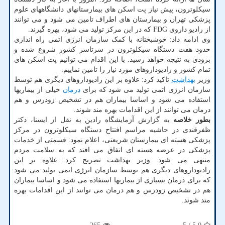
سیکلوترون، پیش نیاز پت اسکن های بیمارستانهای دانشگاههای علوم
پزشکی تهران و بیمارستان های اطراف تامین می شود و می توانند
از رادیو داروی FDG که در این مرکز تولید می شود، بهره گیرند.
وی ادامه داد: خوشبختانه با کمک سازمان انرژی اتمی راه اندازی
حدود هفت دستگاه سیکلوترون در سرتاسر کشور شروع شده و
بزودی به نتیجه خواهد رسید. با این اقدام می توانیم پت اسکن های
تمام کشور و رادیوداروهای مورد نیاز را تامین نماییم.
وزیر
بهداشت
تاکید کرد: علاوه بر این رادیوداروهای دیگری هم توسط
سازمان انرژی اتمی تولید می شود که برای
درمان
خیلی از بیماریها
استفاده می شود و اساسا بیماران هم در تشخیص زودرس و هم
درمان می توانند از این اقدامات بهره مند شوند.
بطور خلاصه
به گزارش آزمایشگاه رادین به نقل از ایسنا، دکتر
ظفرقندی در حاشیه مراسم افتتاح دستگاه سیکلوترون در مرکز
پزشکی هسته ای بیمارستان شریعتی، اعلام نمود: قسمتی از خدمات
پزشکی در عرصه هسته ای اتفاق می افتد که به سلامت مردم
منتهی می شود. وزیر بهداشت تصریح کرد: علاوه بر این
رادیوداروهای دیگری هم توسط سازمان انرژی اتمی تولید می شود
که برای درمان بسیاری از بیماریها استفاده می شود و اساسا بیماران
هم در تشخیص زودرس و هم درمان می توانند از این اقدامات بهره
مند شوند.