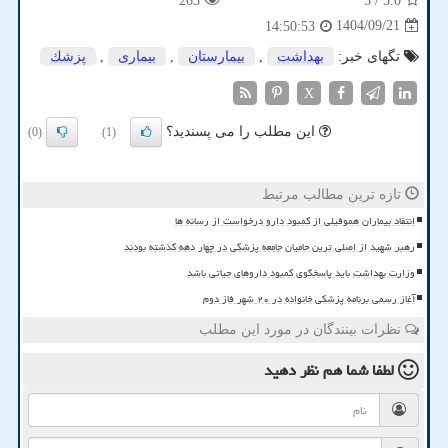
265
/ 5
5.0
1404/09/21
14:50:53
تگهای خبر:
بهداشت
,
بیمارستان
,
بیماری
,
پزشك
X
این مطلب را می پسندید؟
(0)
(1)
تازه ترین مطالب مرتبط
انتقاد بیماران هموفیلی از کمبود دارو درخواست از رسانه ها
رهبر شهید از اصلی ترین حامیان جامعه پزشکی در چهار دهه گذشته بودند
وزارت بهداشت باید پاسخگوی کمبود داروهای حیاتی باشد
آغاز رسمی برنامه پزشکی خانواده در ۲۰ شهر فاز دوم
نظرات بینندگان در مورد این مطلب
لطفا شما هم
نظر دهید