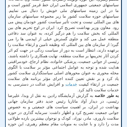
سیاستهای جمعیتی جمهوری اسلامی ایران خط قرمز کشور است و
ما در این زمینه سیاستهای ملی خویش را دنبال می نماییم.
سیاستهای حوزه سلامت کشور ما زیر مجموعه سیاستهای سازمان
های بین المللی نیست و تحت تأثیر سیاست کشور خودمان پیش می
رود. معاون وزیر بهداشت تصریح کرد: ایران در اوج تحریم های بین
المللی که بخش سلامت را هم درگیر کرده، به عنوان سد دفاعی
منطقه عمل می کند و جلوی گسترش خیلی از اپیدمی ها را می
گیرد؛ از سازمان های بین المللی که وظیفه تامین و ارتقاء سلامت را
برعهده دارند، انتظار است به دور از سیاست زدگی در جهت کم اثر
کردن آثار تحریمها بر سلامت منطقه، نهایت همکاری را داشته باشند،
رئیسی از جوانی جمعیت، پزشکی خانواده، نظام ارجاع، خودمراقبتی
هدایت شده و توجه به عوامل اجتماعی مؤثر بر سلامت با الگوی
محله محوری به عنوان محورهای اصلی سیاستگذاری سلامت کشور
یاد کرد و بر نقش تعیین کننده اجرای مؤثر برنامه های سلامت
جمعیت در ارتقاء کیفیت
خدمات
و افزایش عدالت در دسترسی به
خدمات سلامت تاکید کرد.
به طور خلاصه
به گزارش آزمایشگاه رادین به نقل از وبدا، علیرضا
رئیسی، در دیدار آواد ماتاریا رئیس جدید دفتر سازمان جهانی
بهداشت در ایران، بر اهمیت سیاست های جمعیتی و به خصوص
جوانی جمعیت تصریح کرد و اظهار داشت: سرمایه گذاری در حوزه
سلامت باروری، مادر، نوزاد، کودک و نوجوان بیشترین بازده طولانی
مدت را دارد و با عنایت به منویات مقام معظم رهبری، این حوزه