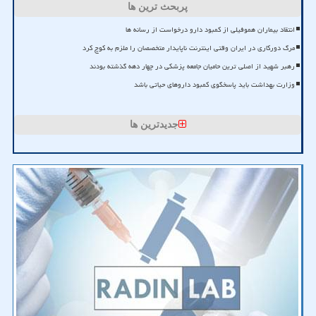
پربحث ترین ها
انتقاد بیماران هموفیلی از کمبود دارو درخواست از رسانه ها
مرگ دورکاری در ایران وقتی اینترنت ناپایدار متخصصان را ملزم به کوچ کرد
رهبر شهید از اصلی ترین حامیان جامعه پزشکی در چهار دهه گذشته بودند
وزارت بهداشت باید پاسخگوی کمبود داروهای حیاتی باشد
جدیدترین ها