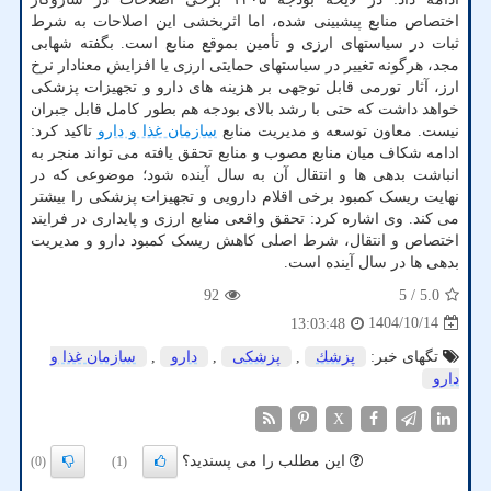
اختصاص منابع پیشبینی شده، اما اثربخشی این اصلاحات به شرط
ثبات در سیاستهای ارزی و تأمین بموقع منابع است. بگفته شهابی
مجد، هرگونه تغییر در سیاستهای حمایتی ارزی یا افزایش معنادار نرخ
ارز، آثار تورمی قابل توجهی بر هزینه های دارو و تجهیزات پزشکی
خواهد داشت که حتی با رشد بالای بودجه هم بطور کامل قابل جبران
نیست. معاون توسعه و مدیریت منابع
سازمان غذا و دارو
تاکید کرد:
ادامه شکاف میان منابع مصوب و منابع تحقق یافته می تواند منجر به
انباشت بدهی ها و انتقال آن به سال آینده شود؛ موضوعی که در
نهایت ریسک کمبود برخی اقلام دارویی و تجهیزات پزشکی را بیشتر
می کند. وی اشاره کرد: تحقق واقعی منابع ارزی و پایداری در فرایند
اختصاص و انتقال، شرط اصلی کاهش ریسک کمبود دارو و مدیریت
بدهی ها در سال آینده است.
92
/ 5
5.0
1404/10/14
13:03:48
تگهای خبر:
پزشك
,
پزشكی
,
دارو
,
سازمان غذا و
دارو
X
این مطلب را می پسندید؟
(0)
(1)