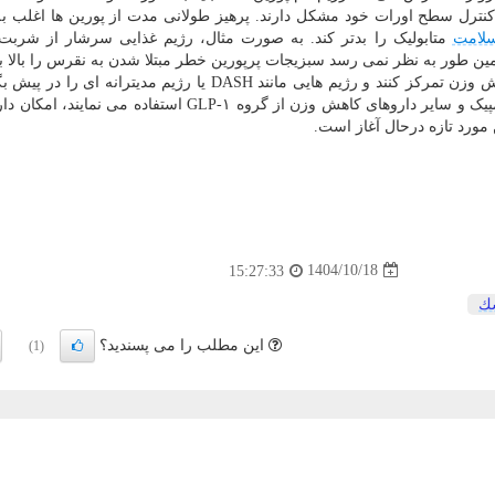
در کنترل سطح اورات خود مشکل دارند. پرهیز طولانی مدت از پورین ها اغلب ب
لامت
متابولیک را بدتر کند. به صورت مثال، رژیم غذایی سرشار از شربت
ین طور به نظر نمی رسد سبزیجات پرپورین خطر مبتلا شدن به نقرس را بالا بر
پژوهشگران به مبتلایان نقرس سفارش می کنند روی کاهش وزن تمرکز کنند و رژیم هایی مانند DASH یا رژیم مدیترا
ثابت شده فشار خون را کم می کنند. اشخاصی که از اوزمپیک و سایر داروهای کاهش وزن از گروه GLP-۱ استفاده م
 مورد تازه درحال آغاز است.
1404/10/18
15:27:33
ك
این مطلب را می پسندید؟
(1)