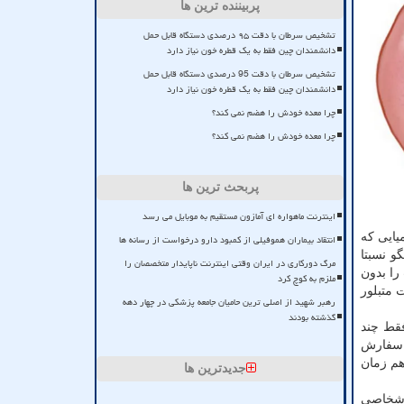
پربیننده ترین ها
تشخیص سرطان با دقت ۹۵ درصدی دستگاه قابل حمل
دانشمندان چین فقط به یک قطره خون نیاز دارد
تشخیص سرطان با دقت 95 درصدی دستگاه قابل حمل
دانشمندان چین فقط به یک قطره خون نیاز دارد
چرا معده خودش را هضم نمی کند؟
چرا معده خودش را هضم نمی کند؟
پربحث ترین ها
اینترنت ماهواره ای آمازون مستقیم به موبایل می رسد
یایی که
انتقاد بیماران هموفیلی از کمبود دارو درخواست از رسانه ها
و نسبتا
مرگ دورکاری در ایران وقتی اینترنت ناپایدار متخصصان را
را بدون
ملزم به کوچ کرد
 متبلور
رهبر شهید از اصلی ترین حامیان جامعه پزشکی در چهار دهه
گذشته بودند
فقط چند
ت سفارش
هم زمان
جدیدترین ها
 اشخاصی