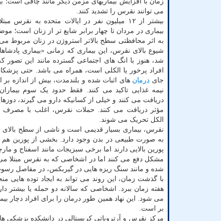
زمان با افزایش بیماریهای مزمن دیگر مانند چاقی است؛ بی
می توانند نقرس را تشدید کنند.
بیشتر از ۱۲ میلیون نفر در ایالات متحده به نقرس مب
بیماری در مردان تا چهار برابر شایع تر از زنان است؛ موض
به اثر محافظتی سطح بالاتر استروژن در زنان مربوط می 
شیوع بالای نقرس، این بیماری که زمانی «بیماری پادشاها
شد، هنوز با انگ های اجتماعی گسترده مانند این تصور
افراد پرخور یا الکلی است، همراه می باشد. حتی پزشکا
جای
درمان
های اثبات شده و بلندمدت، بیش از اندازه بر 
نیمه غذایی تاکید می کنند. فقط حدود یک سوم بیمار
دریافت می کنند و خیلی از کسانیکه دارو می گیرند، دوزها
مؤثر دریافت می کنند. حملات نقرس، اغلب با مصرف ز
الکل تحریک می شوند.
نقرس، بیماری بسیار قدیمی است و ناشی از سطح بالای او
به صورت طبیعی در بدن وجود دارد. بخشی از پورین هم از
پورین بالایی دارند اما برخی سبزیجات مانند اسفناج و مارچ
مشکل دفع می کنند اما در اشخاصی که به نقرس مبتلا می ش
شده و مانند سنگ ریزه هایی در گیربکس، در مفاصل رسو
با گذشت زمان، این روند می تواند به ایجاد توده هایی 
هفته زمان ببرد. اشخاصی که سالانه دو حمله یا بیشتر دا
می شود. این نهاد همین طور درمان را برای افراد دچار بی
بر است.
مرکز نقرس و آرتروپاتی کریستالی در دانشکده پزشکی ه