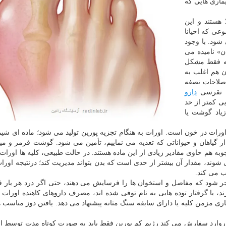
ماری هایی که
تلا هستند و این
وعی که احیانا
شود. با وجود
ن» نامیده می
 که فقط مشکل
ن هم اغلب به
اصلاحات نصفه
ان نقرسی
دارو
یی کمتر از حد
یاد گوشت یا
رات در خون است. اورات به هنگام تجزیه پورین تولید می شود؛ ماده ای شیم
 گیاهان و حیواناتی که تغذیه می نماییم، تأمین می شود. گوشت قرمز و میگ
وبه هم حاوی مقادیر زیادی از این ماده هستند. در حالت طبیعی، کلیه ها اورات 
وند، مقدار آن بیشتر از حدی است که بدن بتواند مدیریت کند؛ درنتیجه اورات
ب می کند.
منجر شود که مفاصل و استخوان ها را فرسایش می دهند، حتی اگر درد هر بار 
رند، یا گرفتار توده هایی به نام توفی شده اند، مصرف داروهای کاهنده اورا
ماری مزمن کلیه یا دارای سابقه سنگ مثانه پیشنهاد می دهد. یافتن دوز مناسب 
اروارد سفارش می کند رژیم کم پورین فقط باید به صورت کوتاه مدت توسط