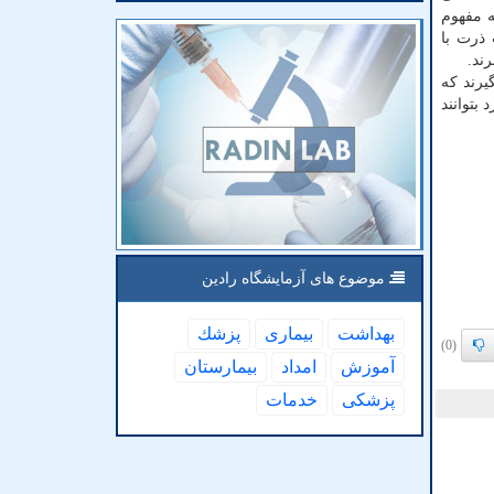
ه مفهوم
 ذرت با
ند.
نه ای را در پیش بگیرند که
ی نمایند، امکان دارد بتوانند
موضوع های آزمایشگاه رادین
بهداشت
بیماری
پزشك
(0)
آموزش
امداد
بیمارستان
پزشكی
خدمات