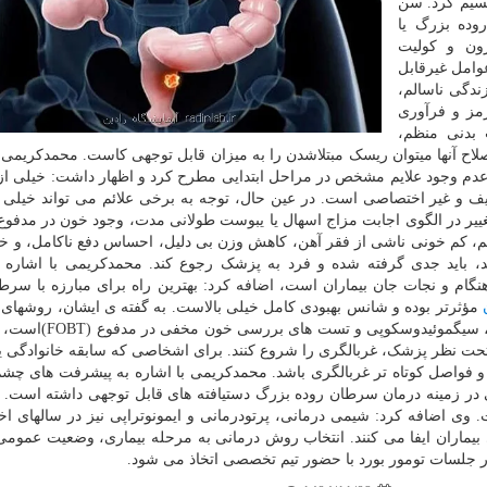
تقسیم کرد. سن
 روده بزرگ یا
کرون و کولیت
وامل غیرقابل
ندگی ناسالم،
مز و فرآوری
بدنی منظم،
صلاح آنها میتوان ریسک مبتلاشدن را به میزان قابل توجهی کاست. محمدکریمی،
دم وجود علایم مشخص در مراحل ابتدایی مطرح کرد و اظهار داشت: خیلی از 
خفیف و غیر اختصاصی است. در عین حال، توجه به برخی علائم می تواند خیلی 
یر در الگوی اجابت مزاج اسهال یا یبوست طولانی مدت، وجود خون در مدفوع
م، کم خونی ناشی از فقر آهن، کاهش وزن بی دلیل، احساس دفع ناکامل، و 
 باید جدی گرفته شده و فرد به پزشک رجوع کند. محمدکریمی با اشاره به
نگام و نجات جان بیماران است، اضافه کرد: بهترین راه برای مبارزه با سرط
مؤثرتر بوده و شانس بهبودی کامل خیلی بالاست. به گفته ی ایشان، روشهای
برای غربالگری وجود دارد که مهم ترین آنها کولونوسکوپی، سیگ
با ریسک متوسط از سن ۴۵ یا ۵۰ سالگی، تحت نظر پزشک، غربالگری را شروع کنند. برای اشخاصی که سابقه خانوادگ
 تر و فواصل کوتاه تر غربالگری باشد. محمدکریمی با اشاره به پیشرفت های چشم
در زمینه درمان سرطان روده بزرگ دستیافته های قابل توجهی داشته است.
وی اضافه کرد: شیمی درمانی، پرتودرمانی و ایمونوتراپی نیز در سالهای ا
بیماران ایفا می کنند. انتخاب روش درمانی به مرحله بیماری، وضعیت عمومی 
 جلسات تومور بورد با حضور تیم تخصصی اتخاذ می شود.