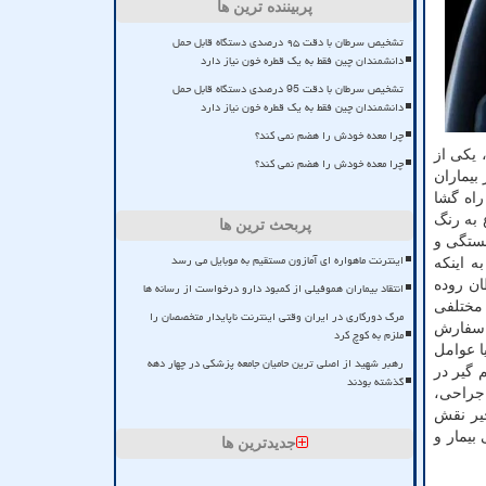
پربیننده ترین ها
تشخیص سرطان با دقت ۹۵ درصدی دستگاه قابل حمل
دانشمندان چین فقط به یک قطره خون نیاز دارد
تشخیص سرطان با دقت 95 درصدی دستگاه قابل حمل
دانشمندان چین فقط به یک قطره خون نیاز دارد
چرا معده خودش را هضم نمی کند؟
 یکی از
چرا معده خودش را هضم نمی کند؟
بیماران
راه گشا
 به رنگ
پربحث ترین ها
خستگی و
اینترنت ماهواره ای آمازون مستقیم به موبایل می رسد
 اینکه
ان روده
انتقاد بیماران هموفیلی از کمبود دارو درخواست از رسانه ها
 مختلفی
مرگ دورکاری در ایران وقتی اینترنت ناپایدار متخصصان را
موئیدوسکوپی و تست های بررسی خون مخفی در مدفوع (FOBT)است، سفارش
ملزم به کوچ کرد
ی یا عوامل
رهبر شهید از اصلی ترین حامیان جامعه پزشکی در چهار دهه
 گیر در
گذشته بودند
 جراحی،
خیر نقش
بیمار و
جدیدترین ها