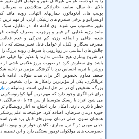
را به دو دسته عوامل غیرقابل تغییر و عوامل قابل تغییر 
بالای ۵۰ سال، سابقه خانوادگی مبتلاشدن به سرطان
پولیپ های آدنوماتوز، بیماریهای التهابی روده مانند 
اولسراتیو و برخی سندرم های ژنتیکی ارثی، از مهم ترین ع
تغییر محسوب می شوند. وی ادامه داد: در مقابل، سبک ز
مانند رژیم غذایی کم فیبر و پرچرب، مصرف گوشت قر
شده، چاقی و اضافه وزن، کم تحرکی و عدم فعالیت 
مصرف سیگار و الکل، از عوامل قابل تغییر هستند که با ا
چالش های اساسی در رویارویی با سرطان روده بزرگ را ع
در شروع بیماری هیچ علامتی ندارند یا علایم آنها خیلی 
باشد. وی سفارش کرد: در صورت بروز علائمی ناشی از تغی
روشن یا تیره، احساس درد یا گرفتگی مزمن در ناحیه شک
ضعف مداوم بخصوص اگر برای مدت طولانی ادامه یابند،
غربالگری، یکی از مؤثرترین راهکار ها برای تشخیص زوده
بزرگ، تشخیص آن در مراحل ابتدایی است، زمانیکه
درمان
می شود افراد 
خطر بالاتری دارند، امکان دارد احتیاج به آغاز زودهنگام
حوزه درمان سرطان، اضافه کرد: خوشبختانه علم پزشکی 
همچنان ستون اصلی درمان تومورهای قابل برداشتن است. 
خیلی مهمی در کنترل بیماری، کاهش عوارض و بهبود بقای 
خصوصیت های مولکولی تومور بستگی دارد و این تصمیم در