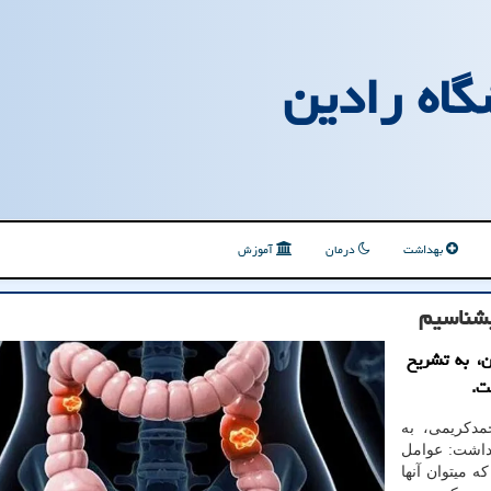
گاه رادین
بهداشت
درمان
آموزش
بشناسیم
، به تشریح
ت.
مدکریمی، به
 داشت: عوامل
 میتوان آنها