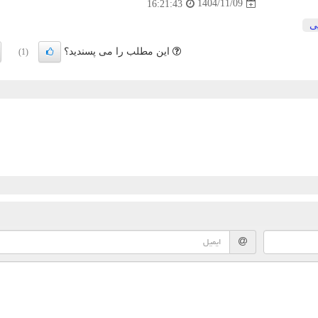
1404/11/09
16:21:43
ی
این مطلب را می پسندید؟
(1)