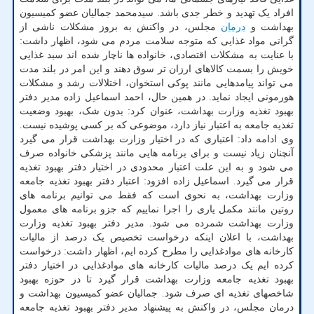
افراد یک تهدید و خطر جدی باشد. سیدمحمد جمالیان عضو کمیسیون
بهداشت و
درمان
مجلس، در واکنش به بروز مشکلات ناشی از
گرانی مواد غذایی که متوجه سلامت مردم می شود، اظهار داشت:
با عنایت به مشکلات اقتصادی، خانواده ها ناچار شده اند سبد غذایی
خویش را بسمت کالاهای ارزان تر سوق دهند و این امر در بلند مدت
می تواند پیامدهایی مانند پوکی استخوان، اختلالات رشد و مشکلات
هورمونی ایجاد نماید. در همین حال، احمد اسماعیل زاده مدیر دفتر
بهبود تغذیه وزارت بهداشت، عنوان کرد: بدون شک، بهبود وضعیت
تغذیه جامعه به اعتبار نیاز دارد، موضوعی که بر کسی پوشیده نیست.
وی ادامه داد: اعتباری که در اختیار وزارت بهداشت قرار می گیرد
آنچنان زیاد نیست و برای برنامه هایی مانند پزشکی خانواده صرف
می شود و به این علت اعتبار محدودی در اختیار دفتر بهبود تغذیه
قرار می گیرد. اسماعیل زاده افزود: اعتبار دفتر بهبود تغذیه جامعه
وزارت بهداشت، به نحوی است که فقط می توانیم برنامه های
روتین مانند مکمل یاری را اجرا نماییم که جزو برنامه های معمول
وزارت بهداشت شمرده می شود. مدیر دفتر بهبود تغذیه وزارت
بهداشت، با اعلان اینکه درخواست تخصیص یک درصد از مالیات
کارخانه های موادغذایی را مطرح کرده ایم، اظهار داشت: درخواست
کرده ایم یک درصد مالیات کارخانه های موادغذایی در اختیار دفتر
بهبود تغذیه جامعه وزارت بهداشت قرار گیرد تا در حوزه بهبود
شاخصهای تغذیه ای صرف شود. جمالیان عضو کمیسیون بهداشت و
درمان مجلس، در واکنش به پیشنهاد مدیر دفتر بهبود تغذیه جامعه