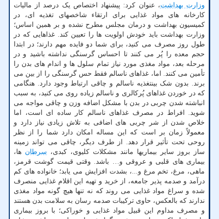
وزارت بهداشت
، عنوان کرد: پیشنهاد اختصاص یک درصد از مالیات
کارخانه های مواد غذایی برای ارتقاء شاخصهای تغذیه ای، در
کمیسیون بهداشت و درمان مجلس مطرح نشده و بر همین اساس؛
وزارت بهداشت باید خودش اولویت ها را تعیین کند. غذاهایی که در
طول روز مصرف می کنید، برای شما دو فایده مهم دارند؛ در ابتدا
حجم معده را پُر می کنند تا احساس گرسنگی نداشته باشید و در
مرحله بعد، مواد مغذی مورد نیاز تمام سلول ها و اندام های بدن را
تأمین می کنند. اما، غذاهای ناسالم فقط حس گرسنگی را از بین می
برند. بدون شک بینتغذیه ناسالم و چاقی ارتباط وجود دارد. هنگامی
که در خوردن غذاهای پُرکالری و ناسالم زیاده روی می کنید، به سبب
انباشته شدن چربی در بدن با مشکل اضافه وزن و چاقی مواجه می
شوید. افراط در مصرف غذاهای ناسالم کار ساده ای است، اما
خلاص شدن از شر چربی های اضافی به تلاش زیادی نیاز دارد و
معمولاً زمان بر است که این مساله امکان دارد شما را از نظر
روحی تحت تأثیر قرار دهد. از طرف دیگر، چاقی می تواند زمینه
ساز بروز سایر بیماریها مانند مشکلات کلیوی، کبدی،
سرطان
ها،
بیماری های قلبی و عروقی و… باشد. وقتی قیمت گوشت قرمز،
ماهی، مرغ، تخم مرغ و...، بشدت افزایش می یابد؛ خانواده های کم
درآمد و صدمه پذیر جامعه، از خرید و تهیه این اقلام غذایی منصرف
شده و سراغ مواد غذایی می روند که نه تنها هیچ گونه مواد مغذی
ندارند که بالعکس، حاوی ترکیبات صدمه رسان به سلامت بدن هستند
و مصرف مداوم این قبیل مواد غذایی و خوراکی؛ با بروز بیماری