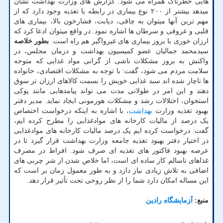
هایی خطرناک همراه می شود. گزارش های وزارت بهداشت نشان
میدهد بیشتر از ۲۰۰ نوع بیماری در رابطه با تغذیه وجود دارد که از
مهم ترین آنها میتوان به چاقی، دیابت، فشارخون بالا، بیماری های
قلبی و عروقی و سرطان ها اشاره نمود. در واقع میتوان ادعا کرد که
ارزان خوری با بروز بیماری های غیرواگیر هم راه است.
بطور خلاصه
سیدمحمد جمالیان عضو کمیسیون بهداشت و درمان مجلس، در
واکنش به بروز مشکلات ناشی از گرانی مواد غذایی که متوجه
سلامت مردم می شود، گفت: با توجه به مشکلات اقتصادی، خانواده
ها ناچار شده اند سبد غذایی خویش را بسمت کالاهای ارزان تر سوق
دهند و این امر در طولانی مدت می تواند پیامدهایی مانند پوکی
استخوان، اختلالات رشد و مشکلات هورمونی ایجاد نماید. مدیر دفتر
بهبود تغذیه وزارت
بهداشت
، با اشاره به اینکه درخواست اختصاص
یک درصد از مالیات کارخانه های موادغذایی را مطرح کرده ایم،
گفت: درخواست کرده ایم یک درصد مالیات کارخانه های موادغذایی
در اختیار دفتر بهبود تغذیه جامعه وزارت بهداشت قرار گیرد تا در
عرصه بهبود فاکتور های تغذیه ای صرف شود. افراط در مصرف
غذاهای ناسالم کار ساده ای است، اما خلاص شدن از شر چربی های
اضافی به تلاش زیادی نیاز دارد و به طور معمول زمان بر است که
این مساله امکان دارد شما را از نظر روحی تحت تأثیر قرار دهد.
منبع:
آزمایشگاه رادین