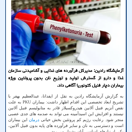
آزمایشگاه رادین: مدیرکل فرآورده های غذایی و آشامیدنی سازمان
غذا و دارو از گسترش تولید و توزیع نان بدون پروتئین ویژه
بیماران دچار فنیل کتونوریا آگاهی داد.
به گزارش آزمایشگاه رادین به نقل از ایفدانا، عبدالعظیم بهفر با
تشریح ابعاد تخصصی این اقدام اظهار داشت: بیماران PKU به علت
نقص آنزیم فنیل آلانین هیدروکسیلاز قادر به متابولیسم فنیل آلانین
نیستند و افزایش این اسیدآمینه می تواند به صدمه های جدی عصبی
منجر شود. رعایت رژیم کم پروتئین بخش حیاتی
درمان
این بیماران
است و دسترسی به نان و سایر فرآورده های پایه بدون فنیل آلانین،
یکی از نیازهای اساسی آنان بشمار می رود.