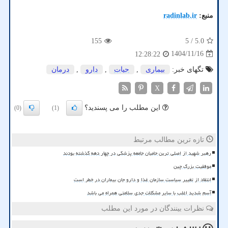
منبع:
radinlab.ir
155
/ 5
5.0
1404/11/16
12:28:22
تگهای خبر:
بیماری
,
حیات
,
دارو
,
درمان
X
این مطلب را می پسندید؟
(0)
(1)
تازه ترین مطالب مرتبط
رهبر شهید از اصلی ترین حامیان جامعه پزشکی در چهار دهه گذشته بودند
موفقیت بزرگ چین
انتقاد از تغییر سیاست سازمان غذا و دارو جان بیماران در خطر است
آسم شدید اغلب با سایر مشکلات جدی سلامتی همراه می باشد
نظرات بینندگان در مورد این مطلب