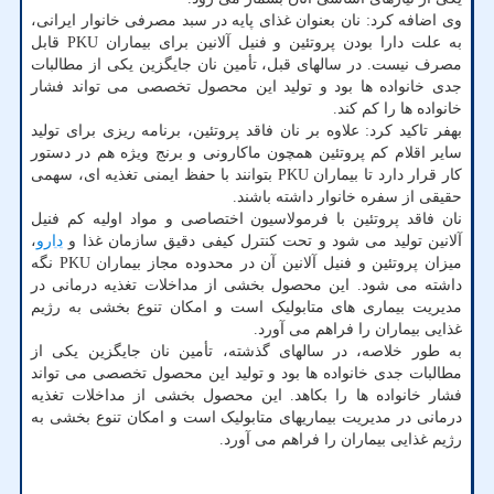
وی اضافه کرد: نان بعنوان غذای پایه در سبد مصرفی خانوار ایرانی،
به علت دارا بودن پروتئین و فنیل آلانین برای بیماران PKU قابل
مصرف نیست. در سالهای قبل، تأمین نان جایگزین یکی از مطالبات
جدی خانواده ها بود و تولید این محصول تخصصی می تواند فشار
خانواده ها را کم کند.
بهفر تاکید کرد: علاوه بر نان فاقد پروتئین، برنامه ریزی برای تولید
سایر اقلام کم پروتئین همچون ماکارونی و برنج ویژه هم در دستور
کار قرار دارد تا بیماران PKU بتوانند با حفظ ایمنی تغذیه ای، سهمی
حقیقی از سفره خانوار داشته باشند.
نان فاقد پروتئین با فرمولاسیون اختصاصی و مواد اولیه کم فنیل
آلانین تولید می شود و تحت کنترل کیفی دقیق سازمان غذا و
دارو
،
میزان پروتئین و فنیل آلانین آن در محدوده مجاز بیماران PKU نگه
داشته می شود. این محصول بخشی از مداخلات تغذیه درمانی در
مدیریت بیماری های متابولیک است و امکان تنوع بخشی به رژیم
غذایی بیماران را فراهم می آورد.
به طور خلاصه، در سالهای گذشته، تأمین نان جایگزین یکی از
مطالبات جدی خانواده ها بود و تولید این محصول تخصصی می تواند
فشار خانواده ها را بکاهد. این محصول بخشی از مداخلات تغذیه
درمانی در مدیریت بیماریهای متابولیک است و امکان تنوع بخشی به
رژیم غذایی بیماران را فراهم می آورد.