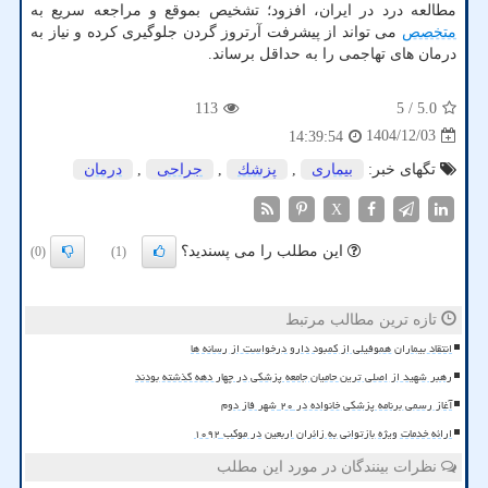
مطالعه درد در ایران، افزود؛ تشخیص بموقع و مراجعه سریع به
متخصص
می تواند از پیشرفت آرتروز گردن جلوگیری کرده و نیاز به
درمان های تهاجمی را به حداقل برساند.
113
/ 5
5.0
1404/12/03
14:39:54
تگهای خبر:
بیماری
,
پزشك
,
جراحی
,
درمان
X
این مطلب را می پسندید؟
(0)
(1)
تازه ترین مطالب مرتبط
انتقاد بیماران هموفیلی از کمبود دارو درخواست از رسانه ها
رهبر شهید از اصلی ترین حامیان جامعه پزشکی در چهار دهه گذشته بودند
آغاز رسمی برنامه پزشکی خانواده در ۲۰ شهر فاز دوم
ارائه خدمات ویژه بازتوانی به زائران اربعین در موکب ۱۰۹۲
نظرات بینندگان در مورد این مطلب