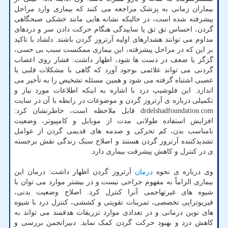
بیماران زمانی به پزشک مراجعه می کنند که بیماری وارد مراحل
پیشرفته شده است، در حالیکه نشانه هایی مانند خشکی صبحگاهی
گردن، احساس تق تق یا ساییدگی هنگام حرکت دادن سر و دردهای
مداوم می توانند هشدارهای اولیه آرتروز گردن باشند. دلشاد با تاکید
بر این که در مراحل پیشرفته، این بیماری ممکنست سبب بی حسی،
گزگز یا ضعف در دست ها شود، اظهار داشت: فشار روی اعصاب
گردنی می تواند علائمی بوجود آورد که گاهی با مشکلات قلبی یا
عصبی اشتباه گرفته می شود و همین مسئله تشخیص را به تأخیر می
اندازد. این فلوشیپ درد با اشاره به اینکه اطلاعات مورد نیاز و
تکمیلی درباره ی آرتروز گردن و موضوعات در رابطه با آن در سایت
drdelshadfoundation.com قابل ملاحظه است، خاطرنشان کرد:
افزایش استفاده طولانی مدت از موبایل و کامپیوتر، وضعیت
نامناسب بدن، کم تحرکی و صدمه های قدیمی گردن از عوامل
تشدیدکننده آرتروز گردن هستند و اصلاح سبک زندگی نقش برجسته
ی در کنترل و کاهش پیشرفت بیماری دارد.
وی درباره ی نحوه
درمان
آرتروز گردن اظهار داشت: درمان این
بیماری الزاماً به مفهوم جراحی نیست و در بیشتر موارد می توان با
شیوه های غیرتهاجمی آنرا کنترل کرد. اصلاح وضعیت بدنی،
فیزیوتراپی تخصصی، تمرینات تقویتی و کششی، کنترل درد با شیوه
های نوین درمانی و در تعدادی موارد تزریقات هدفمند می تواند به
کاهش درد و بهبود حرکت گردن کمک نماید. دبیرانجمن بررسی و