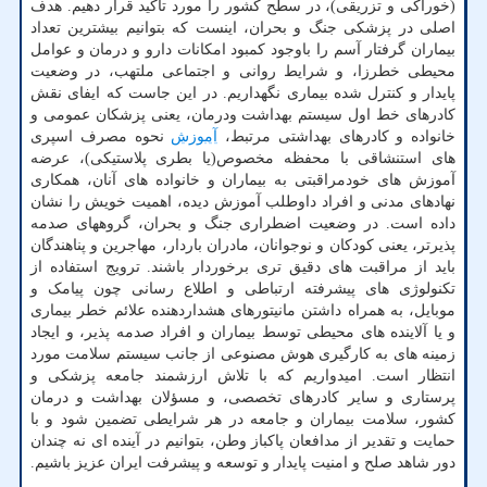
(خوراکی و تزریقی)، در سطح کشور را مورد تأکید قرار دهیم. هدف
اصلی در پزشکی جنگ و بحران، اینست که بتوانیم بیشترین تعداد
بیماران گرفتار آسم را باوجود کمبود امکانات دارو و درمان و عوامل
محیطی خطرزا، و شرایط روانی و اجتماعی ملتهب، در وضعیت
پایدار و کنترل شده بیماری نگهداریم. در این جاست که ایفای نقش
کادرهای خط اول سیستم بهداشت ودرمان، یعنی پزشکان عمومی و
خانواده و کادرهای بهداشتی مرتبط،
آموزش
نحوه مصرف اسپری
های استنشاقی با محفظه مخصوص(یا بطری پلاستیکی)، عرضه
آموزش های خودمراقبتی به بیماران و خانواده های آنان، همکاری
نهادهای مدنی و افراد داوطلب آموزش دیده، اهمیت خویش را نشان
داده است. در وضعیت اضطراری جنگ و بحران، گروههای صدمه
پذیرتر، یعنی کودکان و نوجوانان، مادران باردار، مهاجرین و پناهندگان
باید از مراقبت های دقیق تری برخوردار باشند. ترویج استفاده از
تکنولوژی های پیشرفته ارتباطی و اطلاع رسانی چون پیامک و
موبایل، به همراه داشتن مانیتورهای هشداردهنده علائم خطر بیماری
و یا آلاینده های محیطی توسط بیماران و افراد صدمه پذیر، و ایجاد
زمینه های به کارگیری هوش مصنوعی از جانب سیستم سلامت مورد
انتظار است. امیدواریم که با تلاش ارزشمند جامعه پزشکی و
پرستاری و سایر کادرهای تخصصی، و مسؤلان بهداشت و درمان
کشور، سلامت بیماران و جامعه در هر شرایطی تضمین شود و با
حمایت و تقدیر از مدافعان پاکباز وطن، بتوانیم در آینده ای نه چندان
دور شاهد صلح و امنیت پایدار و توسعه و پیشرفت ایران عزیز باشیم.