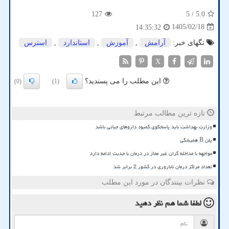
127
/ 5
5.0
1405/02/18
14:35:32
تگهای خبر:
آرامش
,
آموزش
,
استاندارد
,
استرس
X
این مطلب را می پسندید؟
(0)
(1)
تازه ترین مطالب مرتبط
وزارت بهداشت باید پاسخگوی کمبود داروهای حیاتی باشد
پلن B همیشگی
مواجهه با مداخله گران غیر مجاز در درمان با جدیت ادامه دارد
تعداد مراکز درمان ناباروری در کشور 2 برابر شد
نظرات بینندگان در مورد این مطلب
لطفا شما هم
نظر دهید