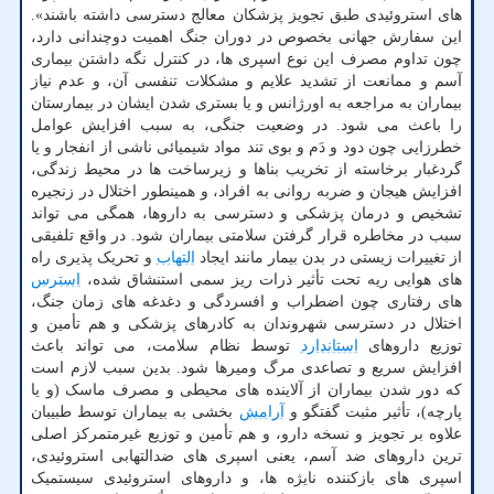
های استروئیدی طبق تجویز پزشکان معالج دسترسی داشته باشند».
این سفارش جهانی بخصوص در دوران جنگ اهمیت دوچندانی دارد،
چون تداوم مصرف این نوع اسپری ها، در کنترل نگه داشتن بیماری
آسم و ممانعت از تشدید علایم و مشکلات تنفسی آن، و عدم نیاز
بیماران به مراجعه به اورژانس و یا بستری شدن ایشان در بیمارستان
را باعث می شود. در وضعیت جنگی، به سبب افزایش عوامل
خطرزایی چون دود و دَم و بوی تند مواد شیمیائی ناشی از انفجار و یا
گردغبار برخاسته از تخریب بناها و زیرساخت ها در محیط زندگی،
افزایش هیجان و ضربه روانی به افراد، و همینطور اختلال در زنجیره
تشخیص و درمان پزشکی و دسترسی به داروها، همگی می تواند
سبب در مخاطره قرار گرفتن سلامتی بیماران شود. در واقع تلفیقی
از تغییرات زیستی در بدن بیمار مانند ایجاد
التهاب
و تحریک پذیری راه
های هوایی ریه تحت تأثیر ذرات ریز سمی استنشاق شده،
استرس
های رفتاری چون اضطراب و افسردگی و دغدغه های زمان جنگ،
اختلال در دسترسی شهروندان به کادرهای پزشکی و هم تأمین و
توزیع داروهای
استاندارد
توسط نظام سلامت، می تواند باعث
افزایش سریع و تصاعدی مرگ ومیرها شود. بدین سبب لازم است
که دور شدن بیماران از آلاینده های محیطی و مصرف ماسک (و یا
پارچه)، تأثیر مثبت گفتگو و
آرامش
بخشی به بیماران توسط طبیبان
علاوه بر تجویز و نسخه دارو، و هم تأمین و توزیع غیرمتمرکز اصلی
ترین داروهای ضد آسم، یعنی اسپری های ضدالتهابی استروئیدی،
اسپری های بازکننده نایژه ها، و داروهای استروئیدی سیستمیک