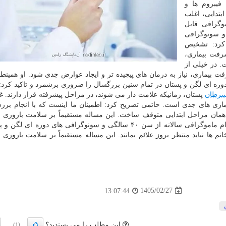
فیبروم ها و
بتدایی، اغلب
وگرافی قابل
و سونوگرافی
 کرد: تشخیص
شرفت بیماری،
 در خیلی از
ت بیماری، نیاز به درمان های پیچیده تر و ایجاد عوارض جدی شود. او همینطو
 و سونوگرافی های دوره ای لگن و پستان در تمام سنین بزرگسال را ضروری برشمرد و تاکید کرد
رطان
پستان، زمانیکه علامت دار می شوند، در مراحل پیشرفته قرار دارند. غ
اری های جدی است. حاتمی تصریح کرد: اطمینان ما اینست که با انجام بر
همان مراحل ابتدایی متوقف ساخت. این مساله مستقیماً بر سلامت باروری 
زندگی زنان تاثیر گذار است. به اجمال، او همین طور انجام ماموگرافی سالانه از سن ۴۰ سالگی و سونوگرافی های دور
ها نباید منتظر بروز علائم بمانند. این مساله مستقیماً بر سلامت باروری 
1405/02/27
13:07:44
این مطلب را می پسندید؟
(1)