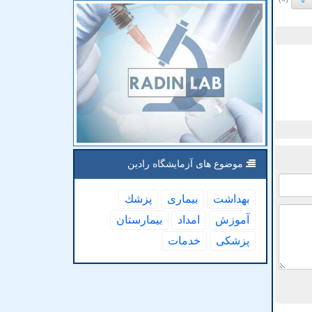
موضوع های آزمایشگاه رادین
بهداشت
بیماری
پزشك
آموزش
امداد
بیمارستان
پزشكی
خدمات