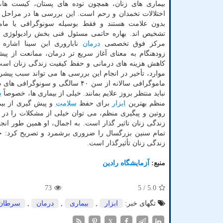
بیماری های زنان، همچون توده های پستان، کیست ها، 
اختلالات تخمدان و رحم است. این بررسی ها در مراحل ا
بدون علامت هستند و فقط بوسیله سونوگرافی یا مام
تشخیص اند. بهاره حاتمی مسئول فنی بخش رادیولوژی 
مرکز فوق تخصصی
درمان
ناباروری ابن سینا اشاره
زودهنگام به معنای آغاز سریع تر درمان، ممانعت از پی
کاهش هزینه های درمانی و حفظ کیفیت زندگی زنان است.
موارد، تأخیر در انجام این بررسی ها می تواند سبب پیشرف
ماموگرافی سالانه از سن ۴۰ سالگی
نباید منتظر بروز علایم بمانند. خیلی از بیماری ها، خصوصاً
س
منظم بهترین
ابزار
برای حفظ
سلامت
و پیش گیری از بیم
روتین و پیگیری منظم، می توان خیلی از مشکلات را در 
تمام سنین بزرگسال را ضروری برشمرد و تصریح کرد: خانم 
زندگی زنان تأثیرگذار است.
منبع:
آزمایشگاه رادین
73
/ 5
5.0
تگهای خبر:
ابزار
,
بیماری
,
درمان
,
سرطان
X