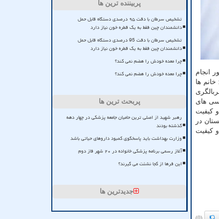
پربیننده ترین ها
تشخیص سرطان با دقت ۹۵ درصدی دستگاه قابل حمل
دانشمندان چین فقط به یک قطره خون نیاز دارد
تشخیص سرطان با دقت 95 درصدی دستگاه قابل حمل
دانشمندان چین فقط به یک قطره خون نیاز دارد
چرا معده خودش را هضم نمی کند؟
ر انجام
چرا معده خودش را هضم نمی کند؟
: خانم ها
ربالگری
رسی های
پربحث ترین ها
و کیفیت
رهبر شهید از اصلی ترین حامیان جامعه پزشکی در چهار دهه
ه ای لگن و پستان در
گذشته بودند
و کیفیت
وزارت بهداشت باید پاسخگوی کمبود داروهای حیاتی باشد
آغاز رسمی برنامه پزشکی خانواده در ۲۰ شهر فاز دوم
این فرها از کجا نشئت می گیرند؟
جدیدترین ها
(0)