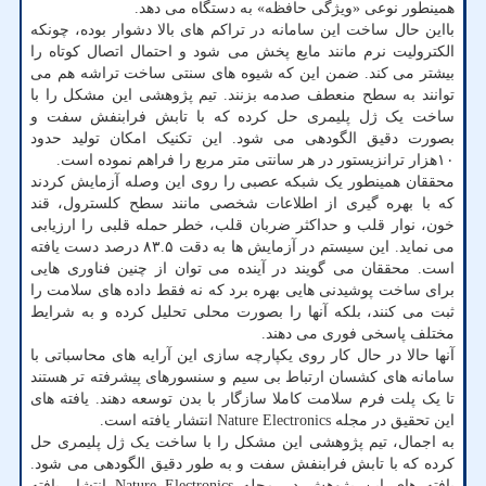
همینطور نوعی «ویژگی حافظه» به دستگاه می دهد.
بااین حال ساخت این سامانه در تراکم های بالا دشوار بوده، چونکه
الکترولیت نرم مانند مایع پخش می شود و احتمال اتصال کوتاه را
بیشتر می کند. ضمن این که شیوه های سنتی ساخت تراشه هم می
توانند به سطح منعطف صدمه بزنند. تیم پژوهشی این مشکل را با
ساخت یک ژل پلیمری حل کرده که با تابش فرابنفش سفت و
بصورت دقیق الگودهی می شود. این تکنیک امکان تولید حدود
۱۰هزار ترانزیستور در هر سانتی متر مربع را فراهم نموده است.
محققان همینطور یک شبکه عصبی را روی این وصله آزمایش کردند
که با بهره گیری از اطلاعات شخصی مانند سطح کلسترول، قند
خون، نوار قلب و حداکثر ضربان قلب، خطر حمله قلبی را ارزیابی
می نماید. این سیستم در آزمایش ها به دقت ۸۳.۵ درصد دست یافته
است. محققان می گویند در آینده می توان از چنین فناوری هایی
برای ساخت پوشیدنی هایی بهره برد که نه فقط داده های سلامت را
ثبت می کنند، بلکه آنها را بصورت محلی تحلیل کرده و به شرایط
مختلف پاسخی فوری می دهند.
آنها حالا در حال کار روی یکپارچه سازی این آرایه های محاسباتی با
سامانه های کشسان ارتباط بی سیم و سنسورهای پیشرفته تر هستند
تا یک پلت فرم سلامت کاملا سازگار با بدن توسعه دهند. یافته های
این تحقیق در مجله Nature Electronics انتشار یافته است.
به اجمال، تیم پژوهشی این مشکل را با ساخت یک ژل پلیمری حل
کرده که با تابش فرابنفش سفت و به طور دقیق الگودهی می شود.
یافته های این پژوهش در مجله Nature Electronics انتشار یافته