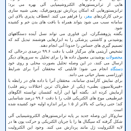
هایی از ترانزیستورهای الکتروشیمیایی آلی بهره می برد؛
ترانزیستورهایی که امکان پردازش نورومورفیک، یعنی شبیه سازی
برخی کارکردهای
مغز
، را فراهم می کنند. انعطاف پذیری بالای این
سامانه سبب می شود بتواند همراه با بافت های بدن خم و کشیده
شود.
بگفته پژوهشگران، این فناوری می تواند نسل آینده دستگاههای
پوشیدنی و کاشتنی پزشکی را به ابزارهایی هوشمند تبدیل کند که
تصمیم گیری های حساس را حدودا آنی انجام دهند.
تشخیص آریتمی های مرگبار قلب با دقت ۹۹.۶ درصدی درحالی که
محصولات
پوشیدنی معمول داده ها را برای تحلیل به سرورهای دیگر
ارسال می کنند، در این وصله تحلیل بصورت محلی و روی خود
دستگاه
انجام می شود؛ قابلیتی که محققان آنرا برای شرایط
اورژانسی بسیار حیاتی می دانند.
برای نمایش کارآمدی سامانه، محققان آنرا با داده های در رابطه با
«فیبریلاسیون بطنی» (یکی از خطرناک ترین اختلالات ریتم قلب)
آزمایش کرده اند. بگفته آنها این آرایه کشسان توانسته الگوهای
غیرطبیعی موج های الکتریکی قلب را با دقت ۹۹.۶ درصد شناسایی
کند؛ حتی زمانی که بالاتر از ۱.۵ برابر اندازه اولیه خود کشیده شده
است.
سازوکار این وصله جدید بر پایه ترانزیستورهای الکتروشیمیایی آلی
شکل گرفته که سیگنال ها را با جریان الکتریکی و حرکت یون ها در
لایه الکترولیت ژل مانند پردازش می کنند. وجود این الکترولیت