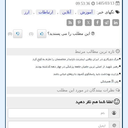
1405/03/13
09:53:36
تگهای خبر:
آموزش
,
آنلاین
,
ارتباطات
,
ارز
X
این مطلب را می پسندید؟
(0)
(1)
تازه ترین مطالب مرتبط
مرگ دورکاری در ایران وقتی اینترنت ناپایدار متخصصان را ملزم به کوچ کرد
رهبر شهید از اصلی ترین حامیان جامعه پزشکی در چهار دهه گذشته بودند
وزارت بهداشت باید پاسخگوی کمبود داروهای حیاتی باشد
پلن B همیشگی
نظرات بینندگان در مورد این مطلب
لطفا شما هم
نظر دهید