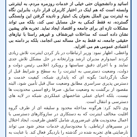
اساتید و دانشجویان حتی خیلی از خدمات روزمره مردم، به اینترنتی
وابسته است که هم اینک در اختیار کاربران قرار دارد، بنابراین نگاه
به اینترنت بین الملل بعنوان یک امتیاز و نادیده گرفتن این وابستگی
گسترده، نه فقط کمکی به حل مسایل نمی کند، بلکه می تواند
مشکلات تازه ای برای جامعه و اقتصاد ایجاد نماید. تجربه های پیشین
نشان داده است که مداخلات غیرشفاف و غیرهم راستا با نیازهای
حقیقی جامعه، نه فقط به حل مساله نمی انجامد، بلکه بر دامنه بی
اعتمادی عمومی هم می افزاید.
واعظی، اظهار نمود: وزیر ارتباطات در باز کردن اینترنت تلاش زیادی
کردند امیدوارم مدیران ارشد وزارتخانه در حل مشکل تلاش جدی
نمایند و با اجرای دقیق سیاستها و رویکرد اعلامی رئیس دولت و
دولت، وضعیت دسترسی به اینترنت را به سطح و شرایط قبل از
جنگ بازگردانند؛ بگونه ای که پایداری شبکه، کیفیت خدمت و
دسترس پذیری سراسری مطابق وضعیت سال قبل تأمین شود، البته
مقصود از برگشت به وضعیت سابق، صرفا رفع اسمی محدودیت ها
نیست، بلکه احیای عملی شاخصهای عملکردی شبکه در لایه های
دسترسی و انتقال است.
وی تاکید کرد: هرگونه مداخله محدود و سلیقه ای از طرف گروه
اقلیت مخالف اینترنت که به دستکاری در سازوکارهای دسترسی یا
اعمال محدودیت های غیرضروری شامل کاهش ظرفیت، ایجاد اختلال
در مسیرهای ارتباطی، یا محدودسازی خدمات منجر شود می تواند
نارضایتی های تجربه شده در گذشته را باردیگر فعال کند. با عنایت به