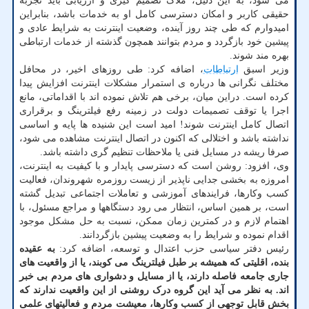
می شود، به این دلیل، ملاک تصمیم گیری و ارزیابی باید تجربه
حقیقی کاربر و امکان دسترسی کامل او به خدمات باشد، بنابراین
امیدوارم که طی چند روز آینده، وضعیت اینترنت به شرایط عادی و
پیشین خود بازگردد و مردم بتوانند همچون گذشته از خدمات ارتباطی
بهره مند شوند.
وزیر اسبق
ارتباطات
، اضافه کرد: طی روزهای اخیر، در محافل
مختلف نگرانی ها درباره ی استمرار مشکلات اینترنت افزایش پیدا
کرده است. دراین میان، برخی هم تلاش نموده اند با اقداماتی، مانع
اجرا یا توقف تصمیمات دولت در زمینه رفع فیلترینگ و برقراری
اتصال کامل اینترنت شوند! امید است این شنیده ها پایه و اساسی
نداشته باشد و اختلالی که اکنون در اتصال اینترنت مشاهده می شود،
صرفا ریشه در مسایل فنی یا ملاحظات تنظیم گری داشته باشد.
وی، افزود: روشن است که دسترسی پایدار و با کیفیت به اینترنت،
امروزه به بخشی جدایی ناپذیر از زیست روزمره شهروندان، فعالیت
کسب وکارها، فرایندهای آموزشی و تعاملات اجتماعی تبدیل گشته
است، بر همین اساس، انتظار می رود دستگاهها و مراجع مسئول، با
اهتمام لازم و در کمترین زمان ممکن، نسبت به حل مشکل موجود
اقدام نموده و شرایط را به وضعیت پیشین بازگردانند.
رئیس دفتر سیاسی حزب اعتدال و توسعه، اضافه کرد:
به عقیده
بنده، اقلیتی که همیشه بر طبل فیلترینگ می کوبند، یا از واقعیت های
جاری جامعه فاصله دارند، یا از مسایل و دشواری های مردم بی خبر
اند. به نظر می آید این گروه درک روشنی از این واقعیت ندارند که
بخش قابل توجهی از کسب وکارها، معیشت مردم و فعالیتهای علمی