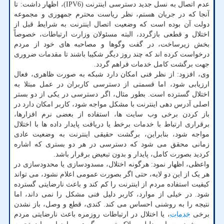
عدم اتصال به نسل جدید دسترسی اینترنت (IPV6)، اظهار داشت: تا
آنجا که در جریان هستم، نظر ریاست محترم جمهوری و مجموعه
دولت آن بوده است که وضعیت اتصال اینترنت به شرایط قبل از
اختلال و قطعی بازگردد، البته مسئولان وزارت ارتباطات، خصوصاً
بخش زیرساخت، در گفت وگوها و مصاحبه های خود از مردم
درخواست کرده اند که چند روز دیگر شکیبا باشند تا مقدمات ضروری
جهت برگشت کامل خدمات فراهم گردد.
وی، افزود: از نظر فنی امکان دارد شبکه به صورت ظاهری، فعال
ارزیابی شود، اما قسمتی از دسترسی کاربران در عمل مبتلا به
اختلال گسترده است. بطور مثال، اگر دسترسی در یکی از دو بستر
اصلی آدرس دهی اینترنت با مشکل مواجه شود، کاربر امکان دارد در
باز کردن برخی وب سایت ها، استفاده از بعضی نرم افزارها،
برقراری ارتباط با خدمات برخط یا دریافت پایدار داده ها با اختلال
مواجه شود، بنابراین، برگشت حقیقی اینترنت به وضعیت عادی
زمانی محقق می شود که دسترسی در هر دو بستری که اشاره
کردید بصورت کامل، پایدار و بدون تبعیض برقرار باشد.
واعظی، اظهار نمود: هرگونه اختلال، مسدودسازی یا محدودسازی در
هر یک از این دو لایه، حتی اگر بصورت عمومی اعلام نشود، می تواند
کیفیت استفاده مردم از اینترنت را کم کند و باعث نارضایتی گسترده
شود. در خیلی از موارد، کاربر دلیل فنی مشکل را نمی داند، اما
نتیجه را به روشنی احساس می کند. کندی، قطع و وصل، باز نشدن
برخی
خدمات
، یا اختلال در ارتباطات روزمره باعث نارضایتی مردم