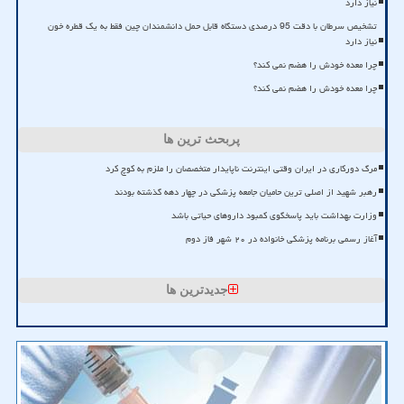
نیاز دارد
تشخیص سرطان با دقت 95 درصدی دستگاه قابل حمل دانشمندان چین فقط به یک قطره خون
نیاز دارد
چرا معده خودش را هضم نمی کند؟
چرا معده خودش را هضم نمی کند؟
پربحث ترین ها
مرگ دورکاری در ایران وقتی اینترنت ناپایدار متخصصان را ملزم به کوچ کرد
رهبر شهید از اصلی ترین حامیان جامعه پزشکی در چهار دهه گذشته بودند
وزارت بهداشت باید پاسخگوی کمبود داروهای حیاتی باشد
آغاز رسمی برنامه پزشکی خانواده در ۲۰ شهر فاز دوم
جدیدترین ها