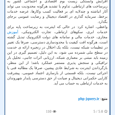
افزایش وابستگی زیست بوم اقتصادی و اجتماعی کشور به
زیرساخت های ارتباطی، تداوم یا تشدید هرگونه محدودیت می تواند
آثار انباشته و چندلایه ای بر فعالیت کسب وکارها، عرضه خدمات
برخط، سرمایه گذاری در اقتصاد دیجیتال و رضایت عمومی برجای
بگذارد.
واعظی، اشاره کرد: در حالی که اینترنت به زیرساخت پایه برای
خدمات ابری، سکوهای ارتباطی، تجارت الکترونیکی،
آموزش
مجازی، خدمات مالی و سامانه های دولت الکترونیک تبدیل گشته
است، هرگونه افت کیفیت یا محدودسازی دسترسی، صرفا یک تغییر
در تنظیمات شبکه نیست، بلکه یک اختلال در زنجیره ارائه ی خدمت
در سطح ملی شمرده می شود، به این دلیل، تصمیم گیری در این
زمینه باید مبتنی بر معماری شبکه، ارزیابی اثرات جانبی، تحلیل بار
ترافیکی و سنجش پذیری مستمر عملکرد باشد؛ از این منظر،
بازگرداندن اینترنت به شرایط عادی پیشین، صرفا یک مطالبه فنی یا
اجرائی نیست، بلکه قسمتی از بازسازی اعتماد عمومی، پیشرفت
کارایی حکمرانی دیجیتال و صیانت از حق دسترسی پایدار شهروندان
به خدمات ارتباطی به حساب می آید.
منبع:
php-jquery.ir
110
/ 5
5.0