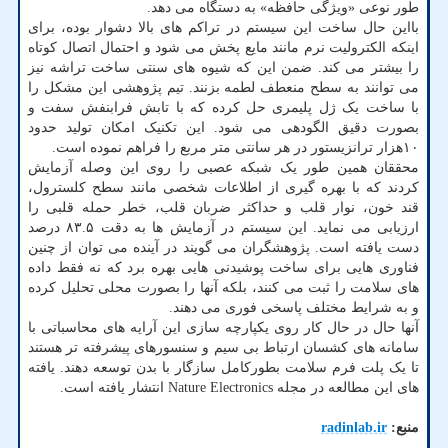
طور نوعی «ویژگی حافظه» به دستگاه می دهد.
بااین حال ساخت این سیستم در تراکم های بالا دشوار بوده، برای
اینکه الکترولیت نرم مانند مایع پخش می شود و احتمال اتصال کوتاه
را بیشتر می کند. ضمن این که شیوه های سنتی ساخت تراشه نیز
می توانند به سطح منعطف لطمه بزنند. تیم پژوهشی این مشکل را
با ساخت یک ژل پلیمری حل کرده که با تابش فرابنفش سفت و
بصورت دقیق الگودهی می شود. این تکنیک امکان تولید حدود
۱۰هزار ترانزیستور در هر سانتی متر مربع را فراهم نموده است.
محققان همین طور یک شبکه عصبی را روی این وصله آزمایش
کردند که با بهره گیری از اطلاعات شخصی مانند سطح کلسترول،
قند خون، نوار قلب و حداکثر ضربان قلب، خطر حمله قلبی را
ارزیابی می نماید. این سیستم در آزمایش ها به دقت ۸۳.۵ درصد
دست یافته است. پژوهشگران می گویند در آینده می توان از چنین
فناوری هایی برای ساخت پوشیدنی هایی بهره برد که نه فقط داده
های سلامت را ثبت می کنند، بلکه آنها را بصورت محلی تحلیل کرده
و به شرایط مختلف پاسخی فوری می دهند.
آنها حال در حال کار روی یکپارچه سازی این آرایه های محاسباتی با
سامانه های کشسان ارتباط بی سیم و سنسورهای پیشرفته تر هستند
تا یک پلت فرم سلامت بطورکامل سازگار با بدن توسعه دهند. یافته
های این مطالعه در مجله Nature Electronics انتشار یافته است.
منبع:
radinlab.ir