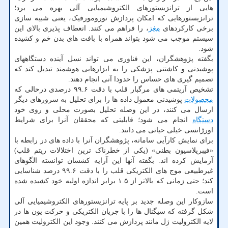
هایی از ترانزیستورهای الکتروشیمیایی آلی بهره می برد؛
ترانزیستورهایی که امکان پردازش نورومورفیک، یعنی شبیه سازی
برخی کارکردهای
مغز
، را فراهم می کنند. انعطاف پذیری بالای این
سیستم موجب می شود بتواند همراه با بافت های بدن خم و کشیده
شود.
بگفته پژوهشگران، این فناوری می تواند نسل آینده دستگاههای
پوشیدنی و کاشتنی پزشکی را به ابزارهایی هوشمند تبدیل کند که
تصمیم گیری های حساس را حدودا آنی انجام دهند.
تشخیص آریتمی های مرگبار قلب با دقت ۹۹.۶ درصدی درحالی که
محصولات
پوشیدنی معمول داده ها را برای تحلیل به سرورهای دیگر
ارسال می کنند، در این وصله تحلیل بصورت محلی و روی خود
دستگاه
انجام می شود؛ قابلیتی که محققان آنرا برای شرایط
اورژانسی خیلی حیاتی می دانند.
برای نمایش کارآیی سامانه، پژوهشگران آنرا با داده های در رابطه با
«فیبریلاسیون بطنی» (یکی از خطرناک ترین اختلالات ریتم قلب)
آزمایش کرده اند. بگفته آنها این آرایه کشسان توانسته الگوهای
غیرطبیعی موج های الکتریکی قلب را با دقت ۹۹.۶ درصد شناسایی
کند؛ حتی زمانی که بالاتر از ۱.۵ برابر اندازه اولیه خود کشیده شده
است.
سازوکار این وصله جدید بر پایه ترانزیستورهای الکتروشیمیایی آلی
شکل گرفته که سیگنال ها را با جریان الکتریکی و حرکت یون ها در
لایه الکترولیت ژل مانند پردازش می کنند. وجود این الکترولیت همین