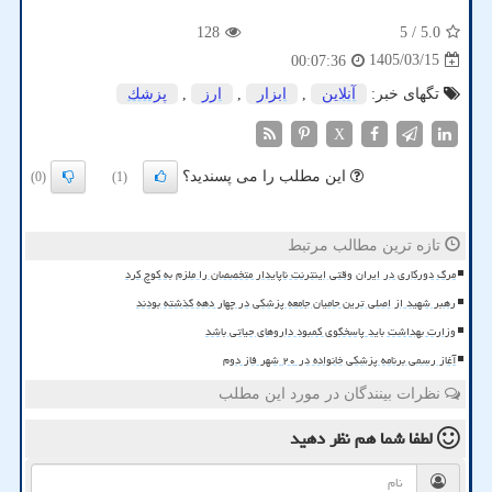
128
/ 5
5.0
1405/03/15
00:07:36
تگهای خبر:
آنلاین
,
ابزار
,
ارز
,
پزشك
X
این مطلب را می پسندید؟
(0)
(1)
تازه ترین مطالب مرتبط
مرگ دورکاری در ایران وقتی اینترنت ناپایدار متخصصان را ملزم به کوچ کرد
رهبر شهید از اصلی ترین حامیان جامعه پزشکی در چهار دهه گذشته بودند
وزارت بهداشت باید پاسخگوی کمبود داروهای حیاتی باشد
آغاز رسمی برنامه پزشکی خانواده در ۲۰ شهر فاز دوم
نظرات بینندگان در مورد این مطلب
لطفا شما هم
نظر دهید