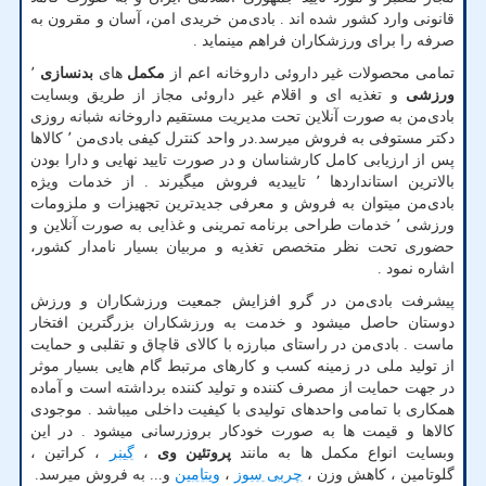
قانونی وارد کشور شده اند . بادی‌من خریدی امن، آسان و مقرون به
صرفه را برای ورزشکاران فراهم مینماید .
تمامی محصولات غیر داروئی داروخانه اعم از
مکمل
های
بدنسازی
٬
ورزشی
و تغذیه ای و اقلام غیر داروئی مجاز از طریق وبسایت
بادی‌من به صورت آنلاین تحت مدیریت مستقیم داروخانه شبانه روزی
دکتر مستوفی به فروش میرسد.در واحد کنترل کیفی بادی‌من ٬ کالاها
پس از ارزیابی کامل کارشناسان و در صورت تایید نهایی و دارا بودن
بالاترین استانداردها ٬ تاییدیه فروش میگیرند . از خدمات ویژه
بادی‌من میتوان به فروش و معرفی جدیدترین تجهیزات و ملزومات
ورزشی ٬ خدمات طراحی برنامه تمرینی و غذایی به صورت آنلاین و
حضوری تحت نظر متخصص تغذیه و مربیان بسیار نامدار کشور،
اشاره نمود .
پیشرفت بادی‌من در گرو افزایش جمعیت ورزشکاران و ورزش
دوستان حاصل میشود و خدمت به ورزشکاران بزرگترین افتخار
ماست . بادی‌من در راستای مبارزه با کالای قاچاق و تقلبی و حمایت
از تولید ملی در زمینه کسب و کارهای مرتبط گام هایی بسیار موثر
در جهت حمایت از مصرف کننده و تولید کننده برداشته است و آماده
همکاری با تمامی واحدهای تولیدی با کیفیت داخلی میباشد . موجودی
کالاها و قیمت ها به صورت خودکار بروزرسانی میشود . در این
وبسایت انواع مکمل ها به مانند
پروتئین وی
،
گینر
، کراتین ،
گلوتامین ، کاهش وزن ،
چربی سوز
،
ویتامین
و... به فروش میرسد.