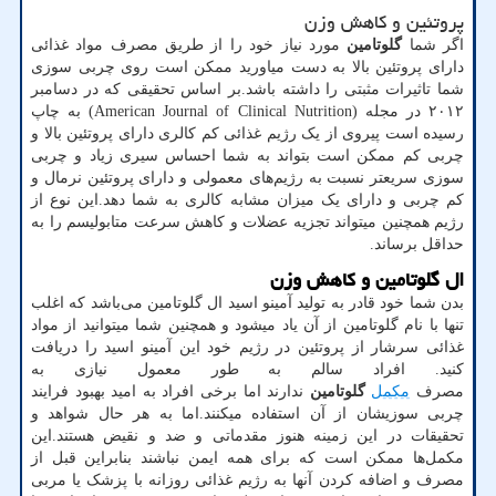
پروتئین و کاهش وزن
اگر شما
گلوتامین
مورد نیاز خود را از طریق مصرف مواد غذائی
دارای پروتئین بالا به دست میاورید ممکن است روی چربی‌ سوزی
شما تاثیرات مثبتی را داشته باشد.بر اساس تحقیقی که در دسامبر
۲۰۱۲ در مجله (American Journal of Clinical Nutrition) به چاپ
رسیده است پیروی از یک رژیم غذائی کم کالری دارای پروتئین بالا و
چربی‌ کم ممکن است بتواند به شما احساس سیری زیاد و چربی‌
سوزی سریعتر نسبت به رژیم‌های معمولی‌ و دارای پروتئین نرمال و
کم چربی‌ و دارای یک میزان مشابه کالری به شما دهد.این نوع از
رژیم همچنین میتواند تجزیه عضلات و کاهش سرعت متابولیسم را به
حداقل برساند.
ال‌ گلوتامین و کاهش وزن
بدن شما خود قادر به تولید آمینو اسید ال‌ گلوتامین می‌باشد که اغلب
تنها با نام گلوتامین از آن یاد میشود و همچنین شما میتوانید از مواد
غذائی سرشار از پروتئین در رژیم خود این آمینو اسید را دریافت
کنید. افراد سالم به طور معمول نیازی به
مصرف
مکمل
گلوتامین
ندارند اما برخی‌ افراد به امید بهبود فرایند
چربی‌ سوزیشان از آن استفاده میکنند.اما به هر حال شواهد و
تحقیقات در این زمینه هنوز مقدماتی و ضد و نقیض هستند.این
مکمل‌ها ممکن است که برای همه ایمن نباشند بنابراین قبل از
مصرف و اضافه کردن آنها به رژیم غذائی روزانه با پزشک یا مربی