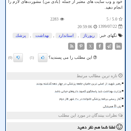
خود و وب سایت های معتبر از جمله {بادی من} مشورت‌های لازم را
انجام دهید.
2283
/ 5
5.0
1399/07/22
20:59:06
تگهای خبر:
رپورتاژ
,
استاندارد
,
بهداشت
,
پزشك
X
این مطلب را می پسندید؟
(0)
(1)
تازه ترین مطالب مرتبط
رهبر شهید از اصلی ترین حامیان جامعه پزشکی در چهار دهه گذشته بودند
وزارت بهداشت باید پاسخگوی کمبود داروهای حیاتی باشد
آغاز رسمی برنامه پزشکی خانواده در ۲۰ شهر فاز دوم
پلن B همیشگی
نظرات بینندگان در مورد این مطلب
لطفا شما هم
نظر دهید