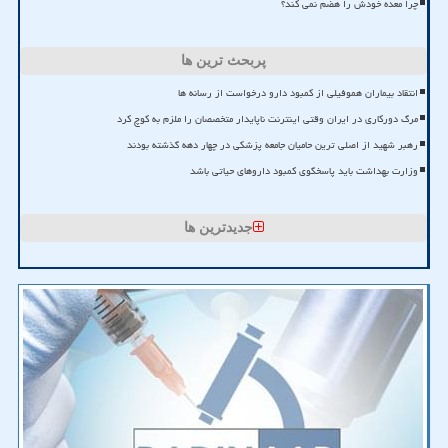
چرا معده خودش را هضم نمی کند؟
پربحث ترین ها
انتقاد بیماران هموفیلی از کمبود دارو درخواست از رسانه ها
مرگ دورکاری در ایران وقتی اینترنت ناپایدار متخصصان را ملزم به کوچ کرد
رهبر شهید از اصلی ترین حامیان جامعه پزشکی در چهار دهه گذشته بودند
وزارت بهداشت باید پاسخگوی کمبود داروهای حیاتی باشد
جدیدترین ها